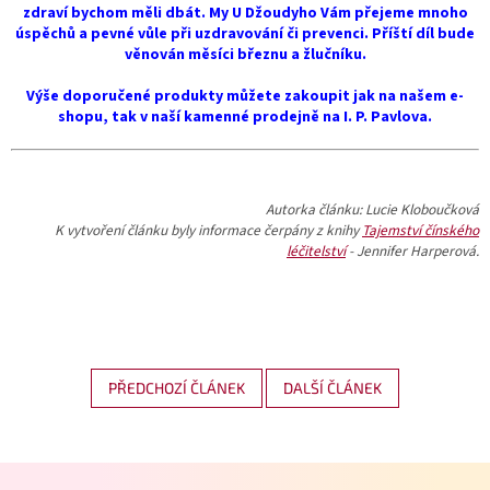
zdraví bychom měli dbát. My U Džoudyho Vám přejeme mnoho
úspěchů a pevné vůle při uzdravování či prevenci. Příští díl bude
věnován měsíci březnu a žlučníku.
Výše doporučené produkty můžete zakoupit jak na našem e-
shopu, tak v naší kamenné prodejně na I. P. Pavlova.
Autorka článku: Lucie Kloboučková
K vytvoření článku byly informace čerpány z knihy
Tajemství čínského
léčitelství
- Jennifer Harperová.
PŘEDCHOZÍ ČLÁNEK
DALŠÍ ČLÁNEK
Z