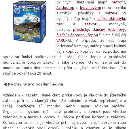
bylinnými tinkturami (např.
Nefrofit
,
Acidostop
či
ledvinovými
nebo z celíku
zlatobýlu, přesličky a
svízele
) či
bylinnými čaji (např. z
celíku zlatobýlu
,
tulsi a zázvoru
, mochyně,
svízele,
přesličky
,
Jančův ledvinový
,
čistící s červenou řepou
či himalájský čaj
VARUNA
). V případě, že vás trápí
ledvinové kameny, může pomoci bylinný
čaj z
kopřivy
. Kopřiva rovněž podporuje
správnou funkci nadledvinek. Z koření funkci ledvin a prohřívání
jednoznačně podpoří zázvor a také skořice, kterou lze přidat do
mnoha pokrmů a dokonce z ní lze připravit „čaj“ - stačí čerstvou kůru
skořice povařit cca 20 minut.
4) Potraviny pro posílení ledvin
Vzhledem k aspektu slané chuti prvku vody je vhodné do jídelníčku
zařadit potraviny slanější chuti. Se solením to však nepřehánějte a
raději používejte sůl mořskou nebo Tamari sójovou omáčku.
Organismus bychom měli také prohřívat, k čemuž jsou vhodné
zeleninové a masové vývary s velkým podílem kořenové zeleniny.
Kořenovou zeleninu je vhodné jíst i syrovou - např. červená řepa
obsahuje vysoký podíl draslíku, hořčíku a vitaminu A, je silným