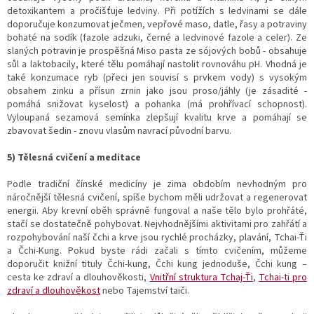
detoxikantem a pročišťuje ledviny. Při potížích s ledvinami se dále
doporučuje konzumovat ječmen, vepřové maso, datle, řasy a potraviny
bohaté na sodík (fazole adzuki, černé a ledvinové fazole a celer). Ze
slaných potravin je prospěšná Miso pasta ze sójových bobů - obsahuje
sůl a laktobacily, které tělu pomáhají nastolit rovnováhu pH. Vhodná je
také konzumace ryb (přeci jen souvisí s prvkem vody) s vysokým
obsahem zinku a přísun zrnin jako jsou proso/jáhly (je zásadité -
pomáhá snižovat kyselost) a pohanka (má prohřívací schopnost).
Vyloupaná sezamová semínka zlepšují kvalitu krve a pomáhají se
zbavovat šedin - znovu vlasům navrací původní barvu.
5) Tělesná cvičení a meditace
Podle tradiční čínské medicíny je zima obdobím nevhodným pro
náročnější tělesná cvičení, spíše bychom měli udržovat a regenerovat
energii. Aby krevní oběh správně fungoval a naše tělo bylo prohřáté,
stačí se dostatečně pohybovat. Nejvhodnějšími aktivitami pro zahřátí a
rozpohybování naší čchi a krve jsou rychlé procházky, plavání, Tchai-Ťi
a Čchi-Kung. Pokud byste rádi začali s tímto cvičením, můžeme
doporučit knižní tituly Čchi-kung, Čchi kung jednoduše, Čchi kung –
cesta ke zdraví a dlouhověkosti,
Vnitřní struktura Tchaj-Ťi
,
Tchai-ti pro
zdraví a dlouhověkost
nebo Tajemství taiči.