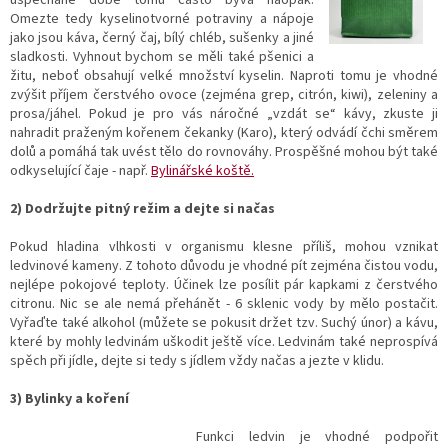
Omezte tedy kyselinotvorné potraviny a nápoje
jako jsou káva, černý čaj, bílý chléb, sušenky a jiné
sladkosti. Vyhnout bychom se měli také pšenici a
žitu, neboť obsahují velké množství kyselin. Naproti tomu je vhodné
zvýšit příjem čerstvého ovoce (zejména grep, citrón, kiwi), zeleniny a
prosa/jáhel. Pokud je pro vás náročné „vzdát se“ kávy, zkuste ji
nahradit praženým kořenem čekanky (Karo), který odvádí čchi směrem
dolů a pomáhá tak uvést tělo do rovnováhy. Prospěšné mohou být také
odkyselující čaje - např.
Bylinářské koště
.
2) Dodržujte pitný režim a dejte si načas
Pokud hladina vlhkosti v organismu klesne příliš, mohou vznikat
ledvinové kameny. Z tohoto důvodu je vhodné pít zejména čistou vodu,
nejlépe pokojové teploty. Účinek lze posílit pár kapkami z čerstvého
citronu. Nic se ale nemá přehánět - 6 sklenic vody by mělo postačit.
Vyřaďte také alkohol (můžete se pokusit držet tzv. Suchý únor) a kávu,
které by mohly ledvinám uškodit ještě více. Ledvinám také neprospívá
spěch při jídle, dejte si tedy s jídlem vždy načas a jezte v klidu.
3) Bylinky a koření
Funkci ledvin je vhodné podpořit