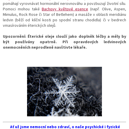
pomáhají vyrovnávat hormonální nerovnováhu a povzbuzují životní sílu.
Pomoci mohou také
Bachovy květové esence
(např. Olive, Aspen,
Mimulus, Rock Rose či Star of Betlehem) a masáže v oblasti meridiánu
ledvin (běží od klíční kosti po spodní stranu chodidla) či v bedrech
vmasírováním éterických olejů.
Upozornění: Éterické oleje slouží jako doplněk léčby a měly by
být používány opatrně. Při opravdových ledvinových
onemocněních neprodleně navštivte lékaře.
Ať už jsme nemocní nebo zdraví, o naše psychické i fyzické