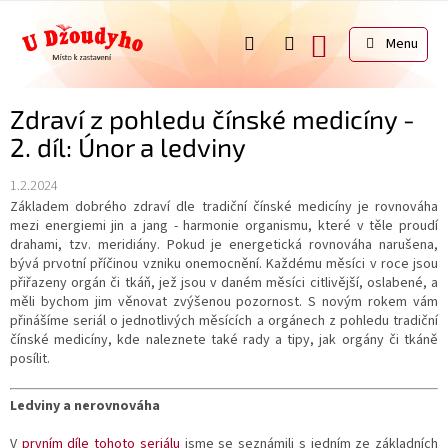
Přejít
na
NÁKUPNÍ
obsah
KOŠÍK
Zdraví z pohledu čínské medicíny -
2. díl: Únor a ledviny
1.2.2024
Základem dobrého zdraví dle tradiční čínské medicíny je rovnováha
mezi energiemi jin a jang - harmonie organismu, které v těle proudí
drahami, tzv. meridiány. Pokud je energetická rovnováha narušena,
bývá prvotní příčinou vzniku onemocnění. Každému měsíci v roce jsou
přiřazeny orgán či tkáň, jež jsou v daném měsíci citlivější, oslabené, a
měli bychom jim věnovat zvýšenou pozornost. S novým rokem vám
přinášíme seriál o jednotlivých měsících a orgánech z pohledu tradiční
čínské medicíny, kde naleznete také rady a tipy, jak orgány či tkáně
posílit.
Ledviny a nerovnováha
V
prvním díle tohoto seriálu
jsme se seznámili s jedním ze základních