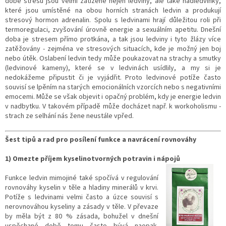
době stresu jsou velmi zatížené nejen ledviny, ale také nadledvinky,
které jsou umístěné na obou horních stranách ledvin a produkují
stresový hormon adrenalin. Spolu s ledvinami hrají důležitou roli při
termoregulaci, zvyšování úrovně energie a sexuálním apetitu. Dnešní
doba je stresem přímo protkána, a tak jsou ledviny i tyto žlázy více
zatěžovány - zejména ve stresových situacích, kde je možný jen boj
nebo útěk. Oslabení ledvin tedy může poukazovat na strachy a smutky
(ledvinové kameny), které se v ledvinách usídlily, a my si je
nedokážeme připustit či je vyjádřit. Proto ledvinové potíže často
souvisí se lpěním na starých emocionálních vzorcích nebo s negativními
emocemi. Může se však objevit i opačný problém, kdy je energie ledvin
v nadbytku. V takovém případě může docházet např. k workoholismu -
strach ze selhání nás žene neustále vpřed.
Šest tipů a rad pro posílení funkce a navrácení rovnováhy
1) Omezte příjem kyselinot
vorných potravin i ná
pojů
Funkce ledvin
mimojiné také spočívá
v regulování
rovnováhy kyselin v těle a hladiny minerálů v krvi.
Potíže s ledvinami velmi často a úzce souvisí s
nerovnováhou kyseliny a zásady v těle. V převaze
by měla být z 80 % zásada, bohužel v dnešní
uspěchané době tomu často bývá naopak.