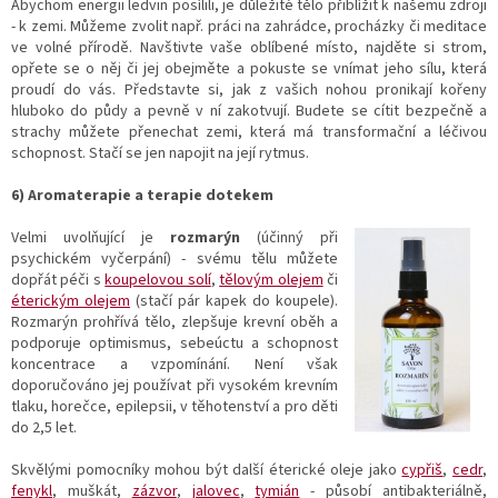
Abychom energii ledvin posílili, je důležité tělo přiblížit k našemu zdroji
- k zemi. Můžeme zvolit např. práci na zahrádce, procházky či meditace
ve volné přírodě. Navštivte vaše oblíbené místo, najděte si strom,
opřete se o něj či jej obejměte a pokuste se vnímat jeho sílu, která
proudí do vás. Představte si, jak z vašich nohou pronikají kořeny
hluboko do půdy a pevně v ní zakotvují. Budete se cítit bezpečně a
strachy můžete přenechat zemi, která má transformační a léčivou
schopnost. Stačí se jen napojit na její rytmus.
6) Aromaterapie a terapie dotekem
Velmi uvolňujíc
í je
rozmarýn
(účinný při
psychickém vyčerpání) - svému tělu můžete
dopřát péči s
koupelovou solí
,
tělovým olejem
či
éterickým olejem
(stačí pár kapek do koupele).
Rozmarýn prohřívá tělo, zlepšuje krevní oběh a
podporuje optimismus, sebeúctu a schopnost
koncentrace a vzpomínání. Není však
doporučováno jej používat při vysokém krevním
tlaku, horečce, epilepsii, v těhotenství a pro děti
do 2,5 let.
Skvělými pomocníky mohou být další éterické oleje jako
cypřiš
,
cedr
,
fenykl
, muškát,
zázvor
,
jalovec
,
tymián
- působí antibakteriálně,