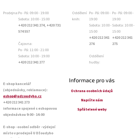
Prodejna:
Po - Pá: 09:00 - 19:00
Oddělení
Po - Pá: 09:00 -
Po - Pá: 09:00 -
Sobota: 10:00 - 15:00
knih:
19:00
19:00
+420 212 341 274, +420 731
Sobota: 10:00 -
Sobota: 10:00 -
574 557
15:00
15:00
+420 212 341
+420 212 341
Čajovna:
276
275
Po - Pá: 11:00 - 21:00
Sobota: 10:00 - 19:00
Oddělení
+420 212 341 277
hudby:
Informace pro vás
E-shop kancelář
(objednávky, reklamace):
Ochrana osobních údajů
eshop@udzoudyho.cz
Napište nám
+420 212 341 273
informace spojené s eshopovou
Spřátelené weby
objednávkou 9:00 - 14:00
E-shop - osobní odběr - výdejní
místo v prodejně U Džoudyho