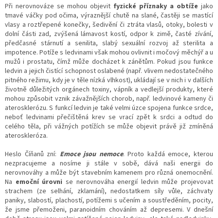
Při nerovnováze se mohou objevit
fyzické příznaky a obtíže
jako
tmavé váčky pod očima, výraznější chutě na slané, častěji se mastící
vlasy a roztřepené konečky, šedivění či ztráta vlasů, otoky, bolesti v
dolní části zad, zvýšená lámavost kostí, odpor k zimě, časté zívání,
předčasné stárnutí a senilita, slabý sexuální rozvoj až sterilita a
impotence. Potíže s ledvinami však mohou ovlivnit i močový měchýř a u
mužů i prostatu, čímž může docházet k zánětům. Pokud jsou funkce
ledvin a jejich čistící schopnost oslabené (např. vlivem nedostatečného
pitného režimu, kdy je v těle nízká vlhkost), ukládají se v nich i v dalších
životně důležitých orgánech toxiny, vápník a vedlejší produkty, které
mohou způsobit vznik závažnějších chorob, např. ledvinové kameny či
aterosklerózu. S funkcí ledvin je také velmi úzce spojena funkce srdce,
neboť ledvinami přečištěná krev se vrací zpět k srdci a odtud do
celého těla, při vážných potížích se může objevit právě již zmíněná
ateroskleróza.
Heslo Číňanů zní:
Emoce jsou nemoce
. Proto každá emoce, kterou
nezpracujeme a nosíme ji stále v sobě, dává naši energii do
nerovnováhy a může být stavebním kamenem pro různá onemocnění.
Na
emoční úrovni
se nerovnováha energií ledvin může projevovat
strachem (ze selhání, zklamání), nedostatkem síly vůle, záchvaty
paniky, slabostí, plachostí, potížemi s učením a soustředěním, pocity,
že jsme přemoženi, paranoidním chováním až depresemi. V dnešní