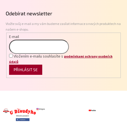
á
p
Odebírat newsletter
a
t
Vložte svůj e-mail a my vám budeme zasílat informace o nových produktech na
í
našem e-shopu.
E-mail
Vložením e-mailu souhlasíte s
podmínkami ochrany osobních
údajů
PŘIHLÁSIT SE