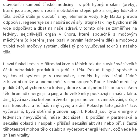
stavebních kamenů čínské medicíny - s pěti hybnými silami (prvky),
které jsou spojené s ročními obdobími stejně jako s orgány lidského
těla. Ještě stále je období zimy, elementu vody, kdy Matka příroda
odpočívá, regeneruje se a nabírá nové síly. Stejně tak i my bychom měli
více odpočívat a dbát na naše zdraví. V tomto díle se zaměříme na
ledviny, nejcitlivější orgán v únoru, které společně s močovým
měchýřem (o kterém jsme psali v prvním lednovém díle) a močovou
trubicí tvoří močový systém, důležitý pro vylučování toxinů z našeho
těla.
Hlavní funkcí ledvin je filtrování krve a tělních tekutin a vylučování velké
části odpadních produktů a jedů z těla. Pokud fungují správně a
vylučovací systém je v rovnováze, neměly by nás trápit žádné
zdravotní obtíže a onemocnění s nimi spojené. Podle čínské medicíny
je důležité, abychom se o ledviny dobře starali, neboť hluboko v našem
těle hromadí energii jin a jang a do velké míry poukazují na naši vitalitu.
Jing bývá nazvána kořenem života - je pramenem rozmnožování, určuje
naši konstituci a řídí náš raný vývoj a zrání. Pokud je tato „nádrž“ tzv.
vyčerpaná, bývá obtížné ji znovu naplnit. Pokud jsou tyto energie v
ledvinách nevyvážené, může docházet i k potížím v partnerské a
sexuální oblasti a naopak - přílišná sexuální aktivita nebo příliš častá
těhotenství mohou tělo oslabit a vyčerpat energii ledvin, což vede ke
snížení vitality.