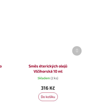
Další
produkt
o
Směs éterických olejů
Vlčihorská 10 ml
Skladem
(2 ks)
316 Kč
Do košíku