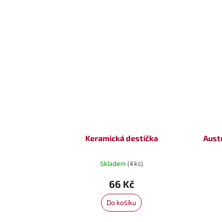
Keramická destička
Aust
Skladem
(4 ks)
66 Kč
Do košíku