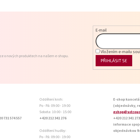
E-mail
Vložením e-mailu sou
ace o nových produktech na našem e-shopu.
PŘIHLÁSIT SE
Oddělení knih:
E-shop kancelá
Po - Pá: 09:00 - 19:00
(objednávky, r
Sobota: 10:00 - 15:00
eshop@udzoud
20 731 574 557
+420 212 341 276
+420 212 341 273
informace spoj
Oddělení hudby:
objednávkou 9:0
Po - Pá: 09:00 - 19:00