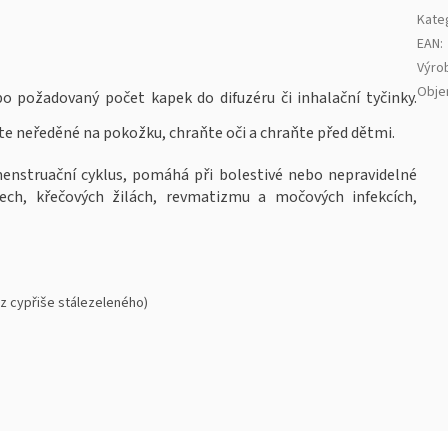
Kate
EAN
:
Výro
Obj
 požadovaný počet kapek do difuzéru či inhalační tyčinky.
te neředěné na pokožku, chraňte oči a chraňte před dětmi.
enstruační cyklus, pomáhá při bolestivé nebo nepravidelné
ech, křečových žilách, revmatizmu a močových infekcích,
 z cypřiše stálezeleného)