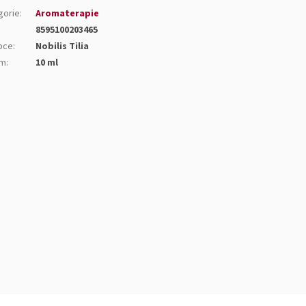
gorie
:
Aromaterapie
8595100203465
bce
:
Nobilis Tilia
em
:
10 ml