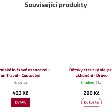
Související produkty
ralské květové esence roll-
Dětský éterický olej pr
on Travel - Cestování
zklidnění - Dřevo
Na dotaz
Skladem
(2 ks)
423 Kč
290 Kč
DETAIL
Do košíku