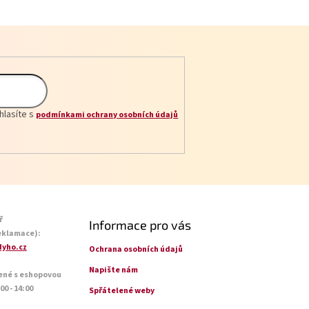
hlasíte s
podmínkami ochrany osobních údajů
ř
Informace pro vás
eklamace):
yho.cz
Ochrana osobních údajů
Napište nám
ené s eshopovou
0 - 14:00
Spřátelené weby