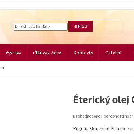
HLEDAT
Výstavy
Články / Videa
Kontakty
Ostatní
0 ml
Éterický olej 
Průměrné
Neohodnoceno
Podrobnosti hodn
hodnocení
produktu
Reguluje krevní oběh a menstr
je