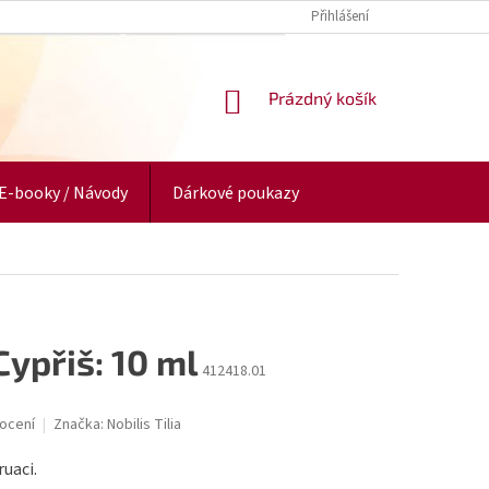
Přihlášení
NÁKUPNÍ
Prázdný košík
KOŠÍK
E-booky / Návody
Dárkové poukazy
Cypřiš: 10 ml
412418.01
ocení
Značka:
Nobilis Tilia
uaci.