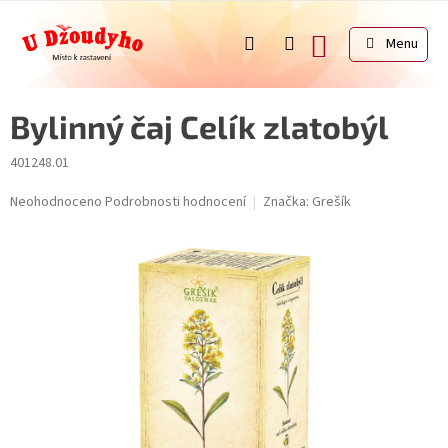
Přejít
na
NÁKUPNÍ
obsah
KOŠÍK
Bylinný čaj Celík zlatobýl
401248.01
Průměrné
Neohodnoceno
Podrobnosti hodnocení
Značka:
Grešík
hodnocení
produktu
je
0,0
z
5
hvězdiček.