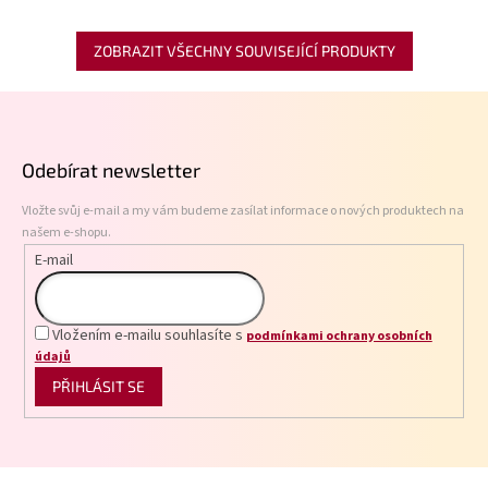
ZOBRAZIT VŠECHNY SOUVISEJÍCÍ PRODUKTY
Z
á
p
Odebírat newsletter
a
t
Vložte svůj e-mail a my vám budeme zasílat informace o nových produktech na
í
našem e-shopu.
E-mail
Vložením e-mailu souhlasíte s
podmínkami ochrany osobních
údajů
PŘIHLÁSIT SE