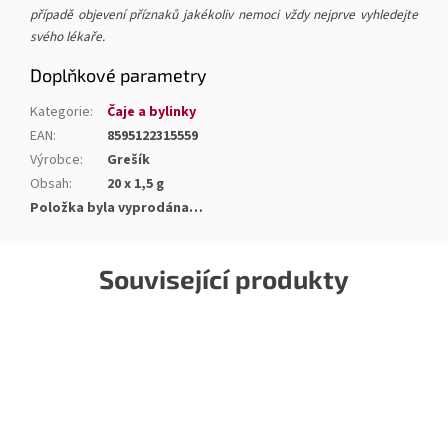
případě objevení příznaků jakékoliv nemoci vždy nejprve vyhledejte
svého lékaře.
Doplňkové parametry
Kategorie
:
Čaje a bylinky
EAN
:
8595122315559
Výrobce
:
Grešík
Obsah
:
20 x 1,5 g
Položka byla vyprodána…
Související produkty