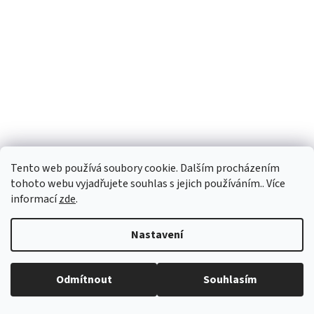
Tento web používá soubory cookie. Dalším procházením
tohoto webu vyjadřujete souhlas s jejich používáním.. Více
Bylinný aromatizovaný čaj Skoříček
informací
zde
.
Skladem
(3 ks)
Nastavení
61 Kč
/ ks
Odmítnout
Souhlasím
Do košíku