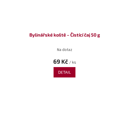
Bylinářské koště – Čistící čaj 50 g
Na dotaz
69 Kč
/ ks
DETAIL