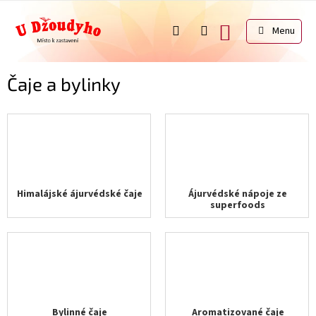
Přejít
na
NÁKUPNÍ
obsah
KOŠÍK
Čaje a bylinky
Himalájské ájurvédské čaje
Ájurvédské nápoje ze
superfoods
Bylinné čaje
Aromatizované čaje