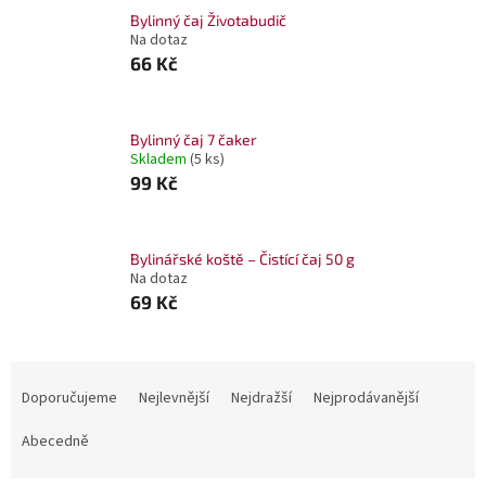
Bylinný čaj Životabudič
Na dotaz
66 Kč
Bylinný čaj 7 čaker
Skladem
(5 ks)
99 Kč
Bylinářské koště – Čistící čaj 50 g
Na dotaz
69 Kč
Ř
a
Doporučujeme
Nejlevnější
Nejdražší
Nejprodávanější
z
e
Abecedně
n