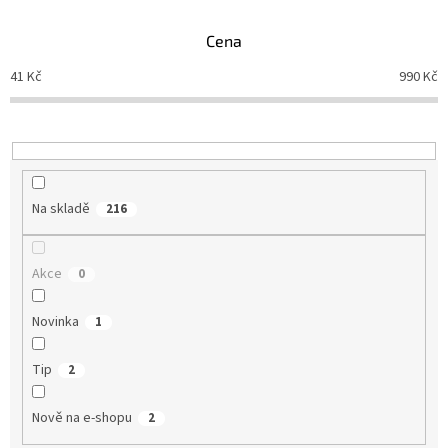
í
p
Cena
r
o
41
Kč
990
Kč
d
u
k
t
ů
Na skladě
216
Akce
0
Novinka
1
Tip
2
Nově na e-shopu
2