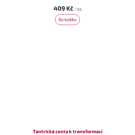
409 Kč
/ ks
Do košíku
Tantrická cesta k transformaci