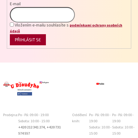
k
E-mail
y
v
ý
p
Vložením e-mailu souhlasíte s
podmínkami ochrany osobních
i
údajů
s
PŘIHLÁSIT SE
u
Prodejna:
Po - Pá: 09:00 - 19:00
Oddělení
Po - Pá: 09:00 -
Po - Pá: 09:00 -
Sobota: 10:00 - 15:00
knih:
19:00
19:00
+420 212 341 274, +420 731
Sobota: 10:00 -
Sobota: 10:00 -
574 557
15:00
15:00