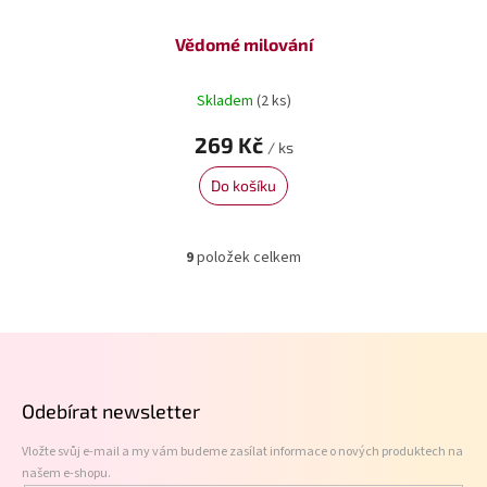
Vědomé milování
Skladem
(2 ks)
269 Kč
/ ks
Do košíku
9
položek celkem
O
v
l
á
Z
d
á
a
p
c
Odebírat newsletter
í
a
p
t
r
Vložte svůj e-mail a my vám budeme zasílat informace o nových produktech na
í
v
našem e-shopu.