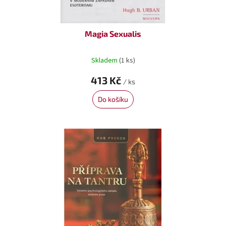
ů
Magia Sexualis
Skladem
(1 ks)
413 Kč
/ ks
Do košíku