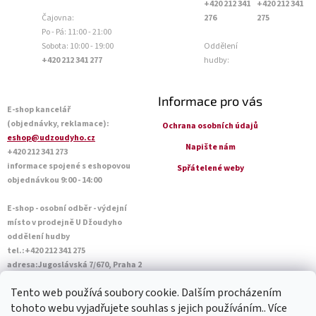
+420 212 341
+420 212 341
Čajovna:
276
275
Po - Pá: 11:00 - 21:00
Sobota: 10:00 - 19:00
Oddělení
+420 212 341 277
hudby:
Informace pro vás
E-shop kancelář
(objednávky, reklamace):
Ochrana osobních údajů
eshop@udzoudyho.cz
Napište nám
+420 212 341 273
informace spojené s eshopovou
Spřátelené weby
objednávkou 9:00 - 14:00
E-shop - osobní odběr - výdejní
místo v prodejně U Džoudyho
oddělení hudby
tel.:+420 212 341 275
adresa:Jugoslávská 7/670, Praha 2
Otevírací doba Po - Pá: 09:00 - 18:45
Tento web používá soubory cookie. Dalším procházením
Sobota: 10:00 - 14:45
tohoto webu vyjadřujete souhlas s jejich používáním.. Více