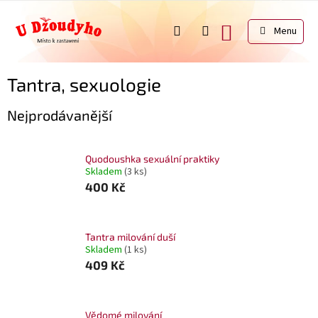
Přejít
na
NÁKUPNÍ
obsah
KOŠÍK
Tantra, sexuologie
Nejprodávanější
Quodoushka sexuální praktiky
Skladem
(3 ks)
400 Kč
Tantra milování duší
Skladem
(1 ks)
409 Kč
Vědomé milování