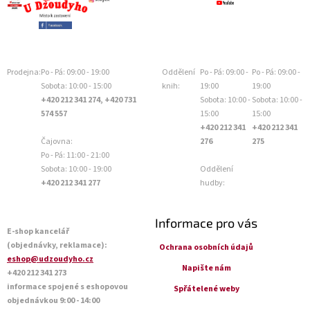
Prodejna:
Po - Pá: 09:00 - 19:00
Oddělení
Po - Pá: 09:00 -
Po - Pá: 09:00 -
Sobota: 10:00 - 15:00
knih:
19:00
19:00
+420 212 341 274, +420 731
Sobota: 10:00 -
Sobota: 10:00 -
574 557
15:00
15:00
+420 212 341
+420 212 341
Čajovna:
276
275
Po - Pá: 11:00 - 21:00
Sobota: 10:00 - 19:00
Oddělení
+420 212 341 277
hudby:
Informace pro vás
E-shop kancelář
(objednávky, reklamace):
Ochrana osobních údajů
eshop@udzoudyho.cz
Napište nám
+420 212 341 273
informace spojené s eshopovou
Spřátelené weby
objednávkou 9:00 - 14:00