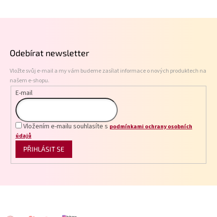
l
á
Z
d
á
a
p
c
Odebírat newsletter
í
a
p
t
r
Vložte svůj e-mail a my vám budeme zasílat informace o nových produktech na
í
v
našem e-shopu.
k
E-mail
y
v
ý
p
Vložením e-mailu souhlasíte s
podmínkami ochrany osobních
i
údajů
s
PŘIHLÁSIT SE
u