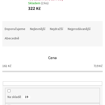
Skladem
(2 ks)
322 Kč
Ř
a
Doporučujeme
Nejlevnější
Nejdražší
Nejprodávanější
z
e
Abecedně
n
í
p
Cena
r
o
161
Kč
719
Kč
d
u
k
t
ů
Na skladě
19