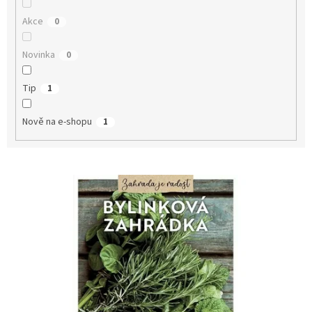
Akce
0
Novinka
0
Tip
1
Nově na e-shopu
1
V
ý
p
i
s
p
r
o
d
u