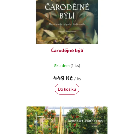
Čarodějné býlí
Skladem
(1 ks)
449 Kč
/ ks
Do košíku