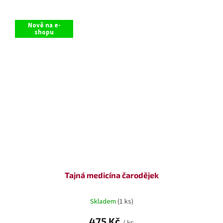
Nově na e-
shopu
Tajná medicína čarodějek
Skladem
(1 ks)
475 Kč
/ ks