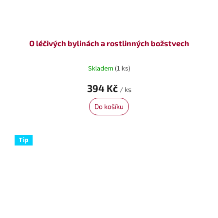
O léčivých bylinách a rostlinných božstvech
Skladem
(1 ks)
394 Kč
/ ks
Do košíku
Tip