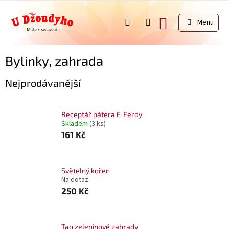
Přejít
na
NÁKUPNÍ
obsah
KOŠÍK
Bylinky, zahrada
Nejprodávanější
Receptář pátera F. Ferdy
Skladem
(3 ks)
161 Kč
Světelný kořen
Na dotaz
250 Kč
Tao zeleninové zahrady