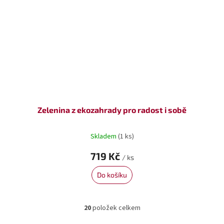
Zelenina z ekozahrady pro radost i sobě
Skladem
(1 ks)
719 Kč
/ ks
Do košíku
20
položek celkem
O
v