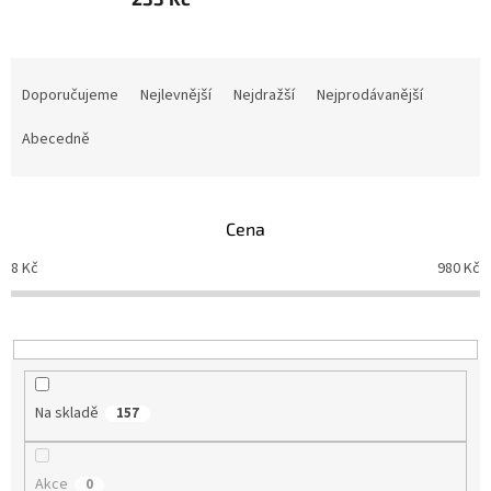
Ř
a
Doporučujeme
Nejlevnější
Nejdražší
Nejprodávanější
z
e
Abecedně
n
í
p
Cena
r
o
8
Kč
980
Kč
d
u
k
t
ů
Na skladě
157
Akce
0