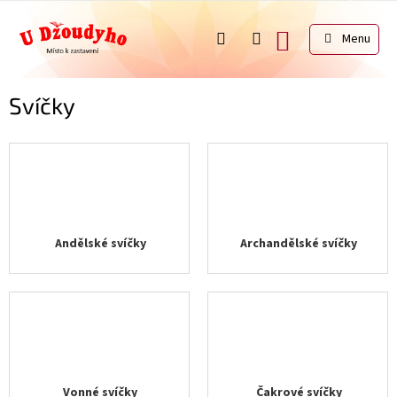
Přejít
na
NÁKUPNÍ
obsah
KOŠÍK
Svíčky
Andělské svíčky
Archandělské svíčky
Vonné svíčky
Čakrové svíčky