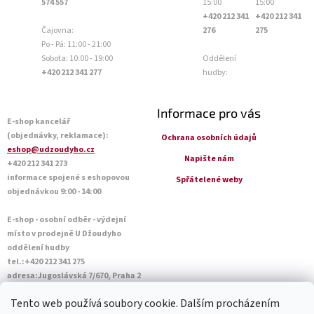
574 557
15:00
15:00
+420 212 341
+420 212 341
Čajovna:
276
275
Po - Pá: 11:00 - 21:00
Sobota: 10:00 - 19:00
Oddělení
+420 212 341 277
hudby:
Informace pro vás
E-shop kancelář
(objednávky, reklamace):
Ochrana osobních údajů
eshop@udzoudyho.cz
Napište nám
+420 212 341 273
informace spojené s eshopovou
Spřátelené weby
objednávkou 9:00 - 14:00
E-shop - osobní odběr - výdejní
místo v prodejně U Džoudyho
oddělení hudby
tel.:+420 212 341 275
adresa:Jugoslávská 7/670, Praha 2
Otevírací doba Po - Pá: 09:00 - 18:45
Tento web používá soubory cookie. Dalším procházením
Sobota: 10:00 - 14:45