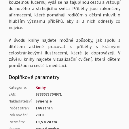
kouzelnou lucernu, vydá se na tajuplnou cestu a vstoupí
do nového a strhujícího světa. Příběhy jsou zakončeny
afirmacemi, které pomáhají rodičům s dětmi mluvit o
hlubším významu příběhů, aby si z nich odnesly co
nejvíce.
V úvodu knihy najdete možné způsoby, jak spolu s
dítětem aktivně pracovat s příběhy s krásnými
celostránkovými ilustracemi, které je doprovázejí. V
závěru knihy najdete vizualizační cvičení, která dětem
pomůžou na cestě k meditaci.
Doplňkové parametry
Kategorie
:
Knihy
EAN
:
9788073704971
Nakladatelsví
:
Synergie
Počet stran
:
144 stran
Rok vydání
:
2018
Rozměry
:
19,5 × 24 cm