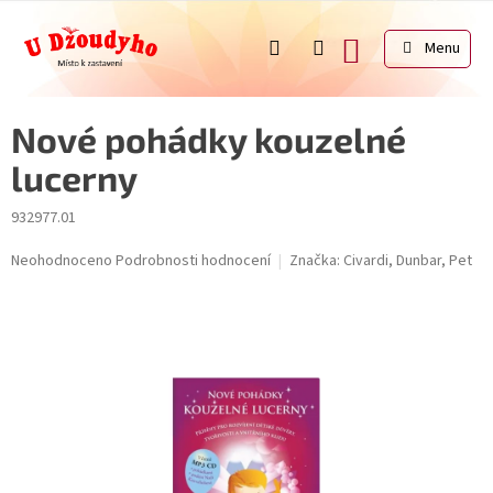
Přejít
na
NÁKUPNÍ
obsah
KOŠÍK
Nové pohádky kouzelné
lucerny
932977.01
Průměrné
Neohodnoceno
Podrobnosti hodnocení
Značka:
Civardi, Dunbar, Pet
hodnocení
produktu
je
0,0
z
5
hvězdiček.