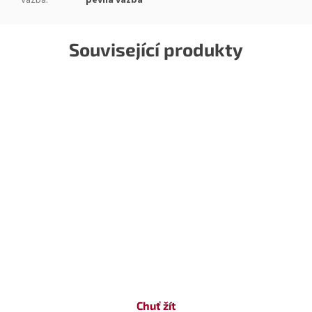
Vazba
:
pevná vazba
Související produkty
Chuť žít