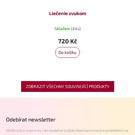
Liečenie zvukom
Skladem
(4 ks)
720 Kč
Do košíku
ZOBRAZIT VŠECHNY SOUVISEJÍCÍ PRODUKTY
Z
á
p
Odebírat newsletter
a
t
Vložte svůj e-mail a my vám budeme zasílat informace o nových produktech na
í