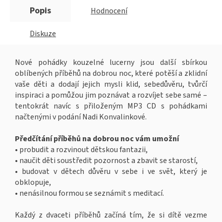
Popis
Hodnocení
Diskuze
Nové pohádky kouzelné lucerny jsou další sbírkou
oblíbených příběhů na dobrou noc, které potěší a zklidní
vaše děti a dodají jejich mysli klid, sebedůvěru, tvůrčí
inspiraci a pomůžou jim poznávat a rozvíjet sebe samé –
tentokrát navíc s přiloženým MP3 CD s pohádkami
načtenými v podání Nadi Konvalinkové.
Předčítání příběhů na dobrou noc vám umožní
• probudit a rozvinout dětskou fantazii,
• naučit děti soustředit pozornost a zbavit se starostí,
• budovat v dětech důvěru v sebe i ve svět, který je
obklopuje,
• nenásilnou formou se seznámit s meditací.
Každý z dvaceti příběhů začíná tím, že si dítě vezme