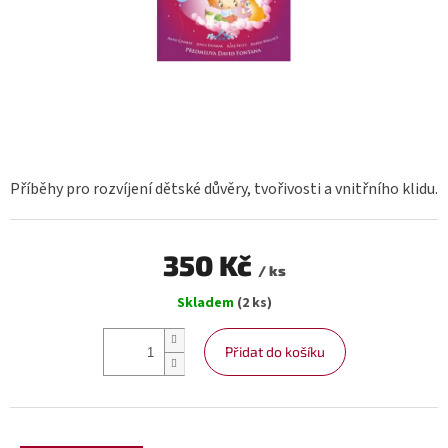
Příběhy pro rozvíjení dětské důvěry, tvořivosti a vnitřního klidu.
350 Kč
/ ks
Měrná
Skladem
(2 ks)
cena:
Přidat do košíku