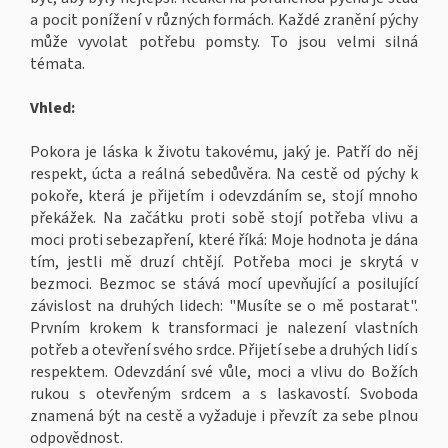
a pocit ponížení v různých formách. Každé zranění pýchy
může vyvolat potřebu pomsty. To jsou velmi silná
témata.
Vhled:
Pokora je láska k životu takovému, jaký je. Patří do něj
respekt, úcta a reálná sebedůvěra. Na cestě od pýchy k
pokoře, která je přijetím i odevzdáním se, stojí mnoho
překážek. Na začátku proti sobě stojí potřeba vlivu a
moci proti sebezapření, které říká: Moje hodnota je dána
tím, jestli mě druzí chtějí. Potřeba moci je skrytá v
bezmoci. Bezmoc se stává mocí upevňující a posilující
závislost na druhých lidech: "Musíte se o mě postarat".
Prvním krokem k transformaci je nalezení vlastních
potřeb a otevření svého srdce. Přijetí sebe a druhých lidí s
respektem. Odevzdání své vůle, moci a vlivu do Božích
rukou s otevřeným srdcem a s laskavostí. Svoboda
znamená být na cestě a vyžaduje i převzít za sebe plnou
odpovědnost.