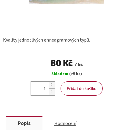
Kvality jednotlivých enneagramových typů.
80 Kč
/ ks
Měrná
Skladem
(>5 ks)
cena:
Přidat do košíku
Popis
Hodnocení