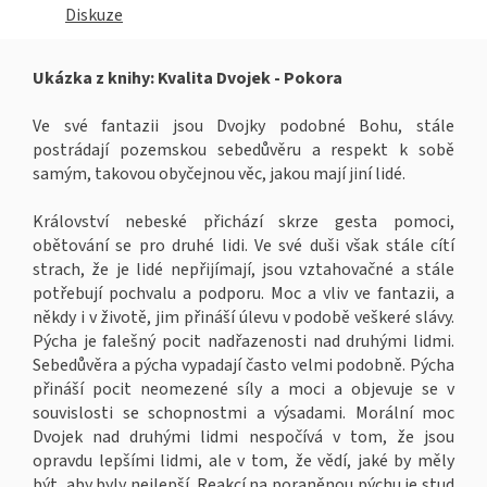
Diskuze
Ukázka z knihy: Kvalita Dvojek - Pokora
Ve své fantazii jsou Dvojky podobné Bohu, stále
postrádají pozemskou sebedůvěru a respekt k sobě
samým, takovou obyčejnou věc, jakou mají jiní lidé.
Království nebeské přichází skrze gesta pomoci,
obětování se pro druhé lidi. Ve své duši však stále cítí
strach, že je lidé nepřijímají, jsou vztahovačné a stále
potřebují pochvalu a podporu. Moc a vliv ve fantazii, a
někdy i v životě, jim přináší úlevu v podobě veškeré slávy.
Pýcha je falešný pocit nadřazenosti nad druhými lidmi.
Sebedůvěra a pýcha vypadají často velmi podobně. Pýcha
přináší pocit neomezené síly a moci a objevuje se v
souvislosti se schopnostmi a výsadami. Morální moc
Dvojek nad druhými lidmi nespočívá v tom, že jsou
opravdu lepšími lidmi, ale v tom, že vědí, jaké by měly
být, aby byly nejlepší. Reakcí na poraněnou pýchu je stud