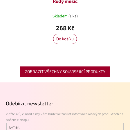
Rudý měsíc
Skladem
(1 ks)
268 Kč
Do košíku
ZOBRAZIT VŠECHNY SOUVISEJÍCÍ PRODUKTY
Z
á
p
Odebírat newsletter
a
t
Vložte svůj e-mail a my vám budeme zasílat informace o nových produktech na
í
našem e-shopu.
E-mail