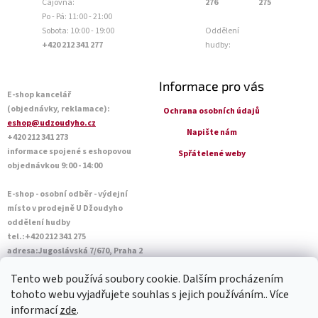
Čajovna:
276
275
Po - Pá: 11:00 - 21:00
Sobota: 10:00 - 19:00
Oddělení
+420 212 341 277
hudby:
Informace pro vás
E-shop kancelář
(objednávky, reklamace):
Ochrana osobních údajů
eshop@udzoudyho.cz
Napište nám
+420 212 341 273
informace spojené s eshopovou
Spřátelené weby
objednávkou 9:00 - 14:00
E-shop - osobní odběr - výdejní
místo v prodejně U Džoudyho
oddělení hudby
tel.:+420 212 341 275
adresa:Jugoslávská 7/670, Praha 2
Otevírací doba Po - Pá: 09:00 - 18:45
Tento web používá soubory cookie. Dalším procházením
Sobota: 10:00 - 14:45
tohoto webu vyjadřujete souhlas s jejich používáním.. Více
informací
zde
.