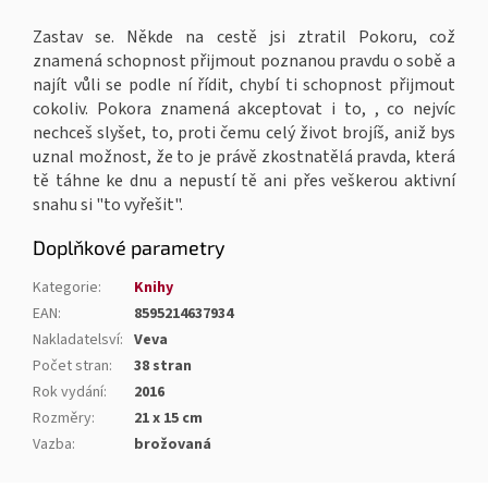
Zastav se. Někde na cestě jsi ztratil Pokoru, což
znamená schopnost přijmout poznanou pravdu o sobě a
najít vůli se podle ní řídit, chybí ti schopnost přijmout
cokoliv. Pokora znamená akceptovat i to, , co nejvíc
nechceš slyšet, to, proti čemu celý život brojíš, aniž bys
uznal možnost, že to je právě zkostnatělá pravda, která
tě táhne ke dnu a nepustí tě ani přes veškerou aktivní
snahu si "to vyřešit".
Doplňkové parametry
Kategorie
:
Knihy
EAN
:
8595214637934
Nakladatelsví
:
Veva
Počet stran
:
38 stran
Rok vydání
:
2016
Rozměry
:
21 x 15 cm
Vazba
:
brožovaná