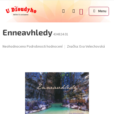
Přejít
na
NÁKUPNÍ
obsah
KOŠÍK
Enneavhledy
434824.01
Průměrné
Neohodnoceno
Podrobnosti hodnocení
Značka:
Eva Velechovská
hodnocení
produktu
je
0,0
z
5
hvězdiček.