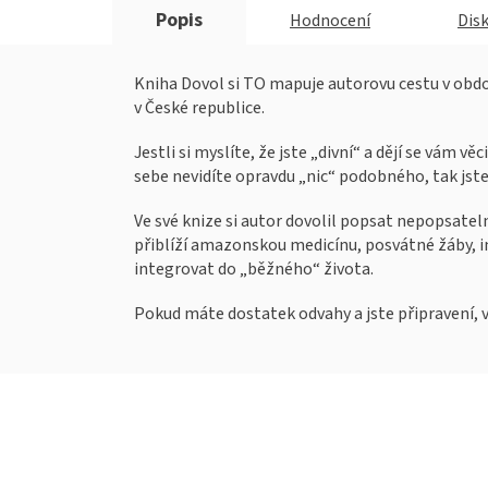
Popis
Hodnocení
Dis
Kniha Dovol si TO mapuje autorovu cestu v období 
v České republice.
Jestli si myslíte, že jste „divní“ a dějí se vám v
sebe nevidíte opravdu „nic“ podobného, tak jste
Ve své knize si autor dovolil popsat nepopsatel
přiblíží amazonskou medicínu, posvátné žáby, i
integrovat do „běžného“ života.
Pokud máte dostatek odvahy a jste připravení, vít