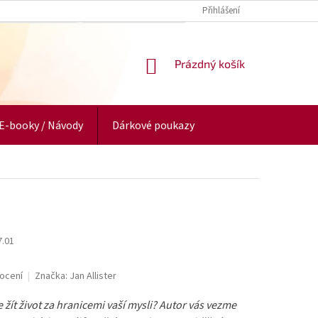
Přihlášení
NÁKUPNÍ
Prázdný košík
KOŠÍK
E-booky / Návody
Dárkové poukazy
7.01
ocení
Značka:
Jan Allister
 žít život za hranicemi vaší mysli? Autor vás vezme