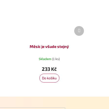
Další
produkt
Měsíc je všude stejný
Skladem
(1 ks)
233 Kč
Do košíku