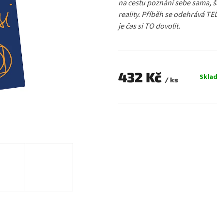
na cestu poznání sebe sama, 
0,0
reality. Příběh se odehrává TEĎ 
z
je čas si TO dovolit.
5
hvězdiček.
432 Kč
Skla
/ ks
Měrná
cena: