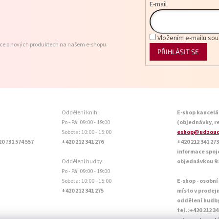
E-mail
Vložením e-mailu sou
ace o nových produktech na našem e-shopu.
PŘIHLÁSIT SE
Oddělení knih:
E-shop kancelá
Po - Pá: 09:00 - 19:00
(objednávky, r
Sobota: 10:00 - 15:00
eshop@udzoud
20 731 574 557
+420 212 341 276
+420 212 341 273
informace spoj
Oddělení hudby:
objednávkou 9:0
Po - Pá: 09:00 - 19:00
Sobota: 10:00 - 15:00
E-shop - osobní
+420 212 341 275
místo v prodej
oddělení hudb
tel.:+420 212 34