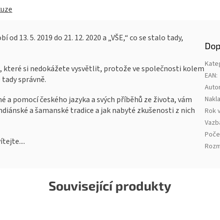
kuze
od 13. 5. 2019 do 21. 12. 2020 a „VŠE,“ co se stalo tady,
Dop
Kate
ěci, které si nedokážete vysvětlit, protože ve společnosti kolem
EAN
:
 tady správně.
Auto
né a pomocí českého jazyka a svých příběhů ze života, vám
Nakla
ndiánské a šamanské tradice a jak nabyté zkušenosti z nich
Rok 
Vazb
Poče
ejte....
Rozm
Související produkty