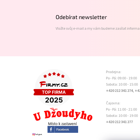
p
a
t
Odebírat newsletter
í
Vložte svůj e-mail a my vám budeme zasílat inform
Prodejna:
Po - Pá: 09:00 - 19:00
Sobota: 10:00 - 15:00
+420 212 341 274, +4
Čajovna:
Po - Pá: 11:00 - 21:00
Sobota: 10:00 - 19:00
+420 212 341 277