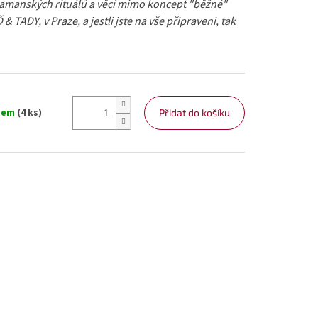
šamanských rituálů a věcí mimo koncept "běžné"
& TADY, v Praze, a jestli jste na vše připraveni, tak
dem
(4 ks)
Přidat do košíku