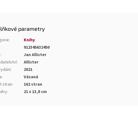
lňkové parametry
gorie
:
Knihy
912345632450
r
:
Jan Allister
datelství
:
Allister
vydání
:
2021
a
:
Vázaná
t stran
:
162 stran
ěry
:
21 x 13,8 cm