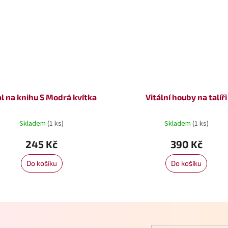
l na knihu S Modrá kvítka
Vitální houby na talíři
Skladem
(1 ks)
Skladem
(1 ks)
245 Kč
390 Kč
Do košíku
Do košíku