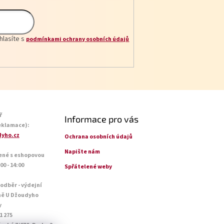
hlasíte s
podmínkami ochrany osobních údajů
ř
Informace pro vás
eklamace):
yho.cz
Ochrana osobních údajů
Napište nám
ené s eshopovou
0 - 14:00
Spřátelené weby
 odběr - výdejní
ně U Džoudyho
y
1 275