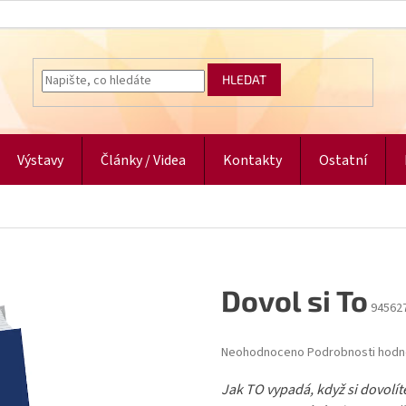
HLEDAT
Výstavy
Články / Videa
Kontakty
Ostatní
Dovol si To
94562
Průměrné
Neohodnoceno
Podrobnosti hodn
hodnocení
produktu
Jak TO vypadá, když si dovolíte
je