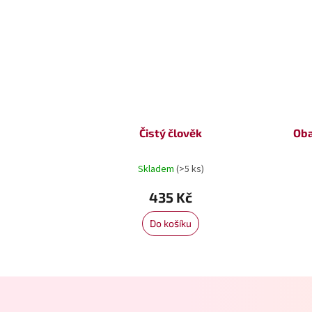
Čistý člověk
Oba
Skladem
(>5 ks)
435 Kč
Do košíku
Z
á