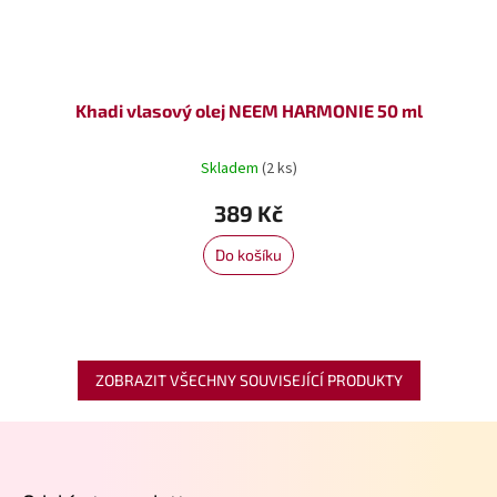
Khadi vlasový olej NEEM HARMONIE 50 ml
Skladem
(2 ks)
389 Kč
Do košíku
ZOBRAZIT VŠECHNY SOUVISEJÍCÍ PRODUKTY
Z
á
p