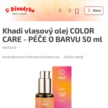
Přejít
na
NÁKUPNÍ
obsah
KOŠÍK
Khadi vlasový olej COLOR
CARE - PÉČE O BARVU 50 ml
938333.01
Průměrné
Neohodnoceno
Podrobnosti hodnocení
Značka:
Khadí
hodnocení
produktu
je
0,0
z
5
hvězdiček.