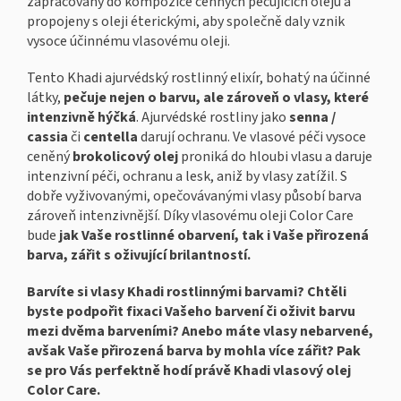
zapracovány do kompozice cenných pečujících olejů a
propojeny s oleji éterickými, aby společně daly vznik
vysoce účinnému vlasovému oleji.
Tento Khadi ajurvédský rostlinný elixír, bohatý na účinné
látky,
pečuje nejen o barvu, ale zároveň o vlasy, které
intenzivně hýčká
. Ajurvédské rostliny jako
senna /
cassia
či
centella
darují ochranu. Ve vlasové péči vysoce
ceněný
brokolicový olej
proniká do hloubi vlasu a daruje
intenzivní péči, ochranu a lesk, aniž by vlasy zatížil. S
dobře vyživovanými, opečovávanými vlasy působí barva
zároveň intenzivnější. Díky vlasovému oleji Color Care
bude
jak Vaše rostlinné obarvení, tak i Vaše přirozená
barva, zářit s oživující brilantností.
Barvíte si vlasy Khadi rostlinnými barvami? Chtěli
byste podpořit fixaci Vašeho barvení či oživit barvu
mezi dvěma barveními? Anebo máte vlasy nebarvené,
avšak Vaše přirozená barva by mohla více zářit? Pak
se pro Vás perfektně hodí právě Khadi vlasový olej
Color Care.