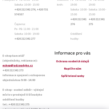
Sobota: 10:00 - 15:00
knih:
19:00
19:00
+420 212 341 274, +420 731
Sobota: 10:00 -
Sobota: 10:00 -
574 557
15:00
15:00
+420 212 341
+420 212 341
Čajovna:
276
275
Po - Pá: 11:00 - 21:00
Sobota: 10:00 - 19:00
Oddělení
+420 212 341 277
hudby:
Informace pro vás
E-shop kancelář
(objednávky, reklamace):
Ochrana osobních údajů
eshop@udzoudyho.cz
Napište nám
+420 212 341 273
informace spojené s eshopovou
Spřátelené weby
objednávkou 9:00 - 14:00
E-shop - osobní odběr - výdejní
místo v prodejně U Džoudyho
oddělení hudby
tel.:+420 212 341 275