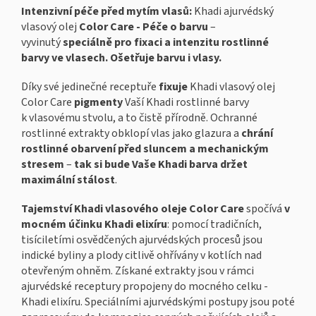
Intenzivní péče před mytím vlasů:
Khadi ajurvédský
vlasový olej
Color Care - Péče o barvu
–
vyvinutý
speciálně pro fixaci a intenzitu rostlinné
barvy ve vlasech. Ošetřuje barvu i vlasy.
Díky své jedinečné receptuře
fixuje
Khadi vlasový olej
Color Care
pigmenty
Vaší Khadi rostlinné barvy
k vlasovému stvolu, a to čistě přírodně. Ochranné
rostlinné extrakty obklopí vlas jako glazura a
chrání
rostlinné obarvení před sluncem a mechanickým
stresem
–
tak si bude Vaše Khadi barva držet
maximální stálost
.
Tajemství Khadi vlasového oleje Color Care
spočívá
v
mocném účinku Khadi elixíru
: pomocí tradičních,
tisíciletími osvědčených ajurvédských procesů jsou
indické byliny a plody citlivě ohřívány v kotlích nad
otevřeným ohněm. Získané extrakty jsou v rámci
ajurvédské receptury propojeny do mocného celku -
Khadi elixíru. Speciálními ajurvédskými postupy jsou poté