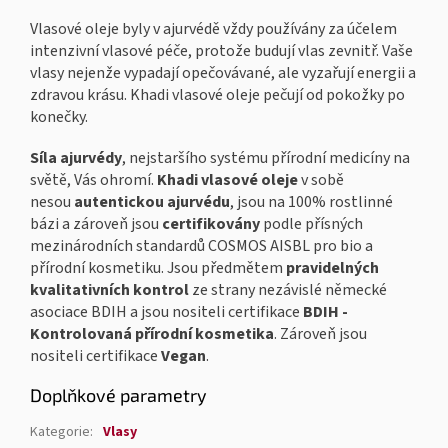
Vlasové oleje byly v ajurvédě vždy používány za účelem
intenzivní vlasové péče, protože budují vlas zevnitř. Vaše
vlasy nejenže vypadají opečovávané, ale vyzařují energii a
zdravou krásu. Khadi vlasové oleje pečují od pokožky po
konečky.
Síla ajurvédy
, nejstaršího systému přírodní medicíny na
světě, Vás ohromí.
Khadi vlasové oleje
v sobě
nesou
autentickou ajurvédu
, jsou na 100% rostlinné
bázi a zároveň jsou
certifikovány
podle přísných
mezinárodních standardů COSMOS AISBL pro bio a
přírodní kosmetiku. Jsou předmětem
pravidelných
kvalitativních kontrol
ze strany nezávislé německé
asociace BDIH a jsou nositeli certifikace
BDIH -
Kontrolovaná přírodní kosmetika
.
Zároveň jsou
nositeli certifikace
Vegan
.
Doplňkové parametry
Kategorie
:
Vlasy