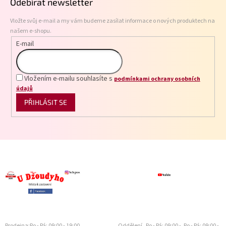
Odebírat newsletter
a
t
Vložte svůj e-mail a my vám budeme zasílat informace o nových produktech na
í
našem e-shopu.
E-mail
Vložením e-mailu souhlasíte s
podmínkami ochrany osobních
údajů
PŘIHLÁSIT SE
Prodejna:
Po - Pá: 09:00 - 19:00
Oddělení
Po - Pá: 09:00 -
Po - Pá: 09:00 -