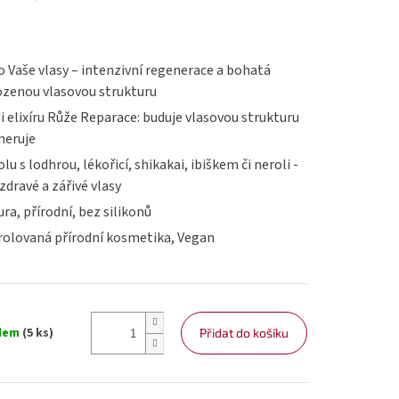
ro Vaše vlasy – intenzivní regenerace a bohatá
kozenou vlasovou strukturu
i elixíru Růže Reparace: buduje vlasovou strukturu
neruje
lu s lodhrou, lékořicí, shikakai, ibiškem či neroli -
zdravé a zářivé vlasy
ra, přírodní, bez silikonů
trolovaná přírodní kosmetika, Vegan
dem
(5 ks)
Přidat do košíku