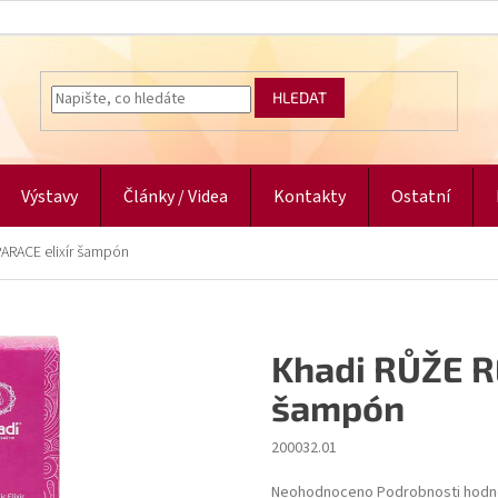
HLEDAT
Výstavy
Články / Videa
Kontakty
Ostatní
ARACE elixír šampón
Khadi RŮŽE R
šampón
200032.01
Průměrné
Neohodnoceno
Podrobnosti hodn