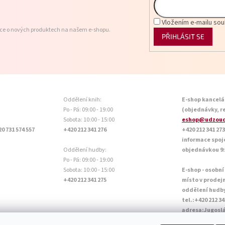
Vložením e-mailu sou
ace o nových produktech na našem e-shopu.
PŘIHLÁSIT SE
Oddělení knih:
E-shop kancelá
Po - Pá: 09:00 - 19:00
(objednávky, r
Sobota: 10:00 - 15:00
eshop@udzoud
20 731 574 557
+420 212 341 276
+420 212 341 273
informace spoj
Oddělení hudby:
objednávkou 9:0
Po - Pá: 09:00 - 19:00
Sobota: 10:00 - 15:00
E-shop - osobní
+420 212 341 275
místo v prodej
oddělení hudb
tel.:+420 212 34
adresa:Jugoslá
Otevírací doba P