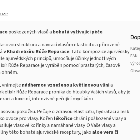
kuze
race
poškozených vlasů a
bohatá vyživující péče
.
Dop
lasovou strukturu a navrací vlasům elasticitu a přirozené
Kate
vá
v Khadi elixíru Růže Reparace
. Tato kompozice ajurvédsky
EAN
:
le ajurvédských principů, umocňuje účinky jednotlivých
Výro
elixír Růže Reparace je vyráběn pomocí prastarých, časově
Obs
m ohněm.
, vnímejte
nádhernou vznešenou květinovou vůni
a
jak elixír Růže Reparace proniká do hloubky Vašich vlasů, aby je
raci a luxusní, intenzivně pečující mycí kúru.
vlasovou pokožku. Pečuje o zdravou elasticitu, hydrataci a lesk
ako ovoce pro vlasy. Kořen
lékořice
chrání poškozené vlasy a
osiluje vlasové kořínky a namáhané vlasy. O Vaše vlasy a
liny této bohaté ajurvédské receptury, jako
aloe vera či