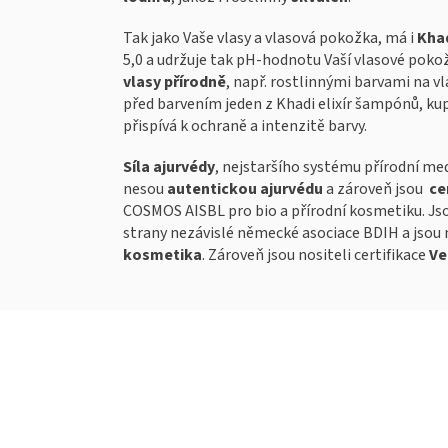
Tak jako Vaše vlasy a vlasová pokožka, má i
Khad
5,0 a udržuje tak pH-hodnotu Vaší vlasové pok
vlasy přírodně
, např. rostlinnými barvami na v
před barvením jeden z Khadi elixír šampónů, kup
přispívá k ochraně a intenzitě barvy.
Síla ajurvédy
, nejstaršího systému přírodní med
nesou
autentickou ajurvédu
a zároveň jsou
ce
COSMOS AISBL pro bio a přírodní kosmetiku. 
strany nezávislé německé asociace BDIH a jsou n
kosmetika
.
Zároveň jsou nositeli certifikace
Ve