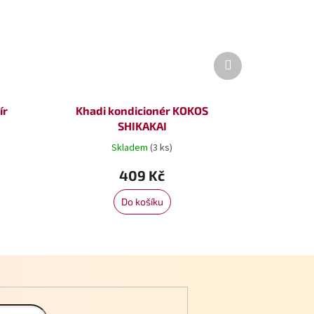
Další
produkt
ír
Khadi kondicionér KOKOS
SHIKAKAI
Skladem
(3 ks)
409 Kč
Do košíku