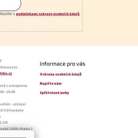
hlasíte s
podmínkami ochrany osobních údajů
ř
Informace pro vás
eklamace):
yho.cz
Ochrana osobních údajů
Napište nám
ené s eshopovou
0 - 14:00
Spřátelené weby
 odběr - výdejní
ně U Džoudyho
y
1 275
vská 7/670, Praha 2
o - Pá: 09:00 - 18:45