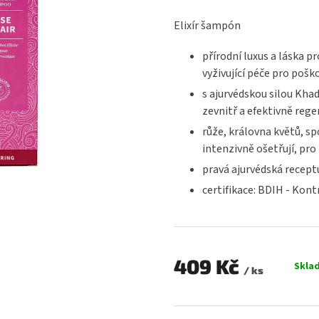
hodnocení
produktu
Elixír šampón
je
0,0
přírodní luxus a láska p
z
vyživující péče pro poš
5
hvězdiček.
s ajurvédskou silou Khad
zevnitř a efektivně rege
růže, královna květů, spo
intenzivně ošetřují, pro 
pravá ajurvédská receptu
certifikace: BDIH - Kon
409 Kč
Skla
/ ks
Měrná
cena: