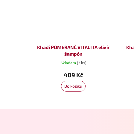
Khadi POMERANČ VITALITA elixír
Kha
šampón
Skladem
(2 ks)
409 Kč
Do košíku
Z
á
p
a