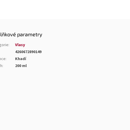
lňkové parametry
gorie
:
Vlasy
4260672890149
bce
:
Khadí
ah
:
200 ml