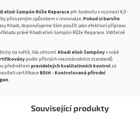
i elixír šampón Růže Reparace
pH-hodnotu v rozmezí 4,0 -
ožky přirozeným způsobem v rovnováze.
Pokud si barvíte
lasy Khadi, doporučujeme Vám použít jako efektivní přípravu
říkladu právě Khadi elixír šampón Růže Reparace. Viditelně
icíny na světě, Vás ohromí.
Khadi elixír šampóny
v sobě
rtifikovány
podle přísných mezinárodních standardů
Jsou předmětem
pravidelných kvalitativních kontrol
ze
ositeli certifikace
BDIH - Kontrolovaná přírodní
gan
.
Související produkty