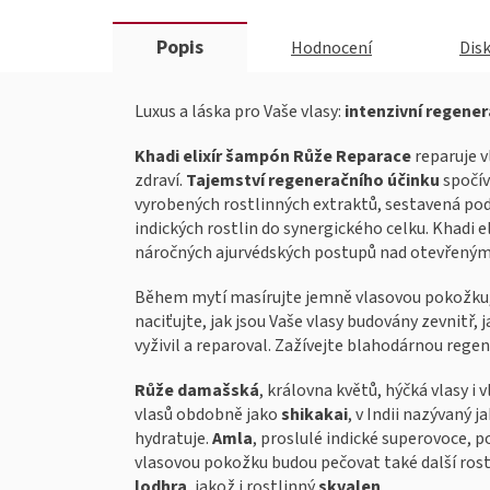
Popis
Hodnocení
Dis
Luxus a láska pro Vaše vlasy:
intenzivní regene
Khadi elixír šampón Růže Reparace
reparuje v
zdraví.
Tajemství regeneračního účinku
spočí
vyrobených rostlinných extraktů, sestavená pod
indických rostlin do synergického celku. Khadi 
náročných ajurvédských postupů nad otevřený
Během mytí masírujte jemně vlasovou pokožku
naciťujte, jak jsou Vaše vlasy budovány zevnitř, 
vyživil a reparoval. Zažívejte blahodárnou regene
Růže damašská
, královna květů, hýčká vlasy i 
vlasů obdobně jako
shikakai
, v Indii nazývaný j
hydratuje.
Amla
, proslulé indické superovoce, p
vlasovou pokožku budou pečovat také další rost
lodhra
, jakož i rostlinný
skvalen
.