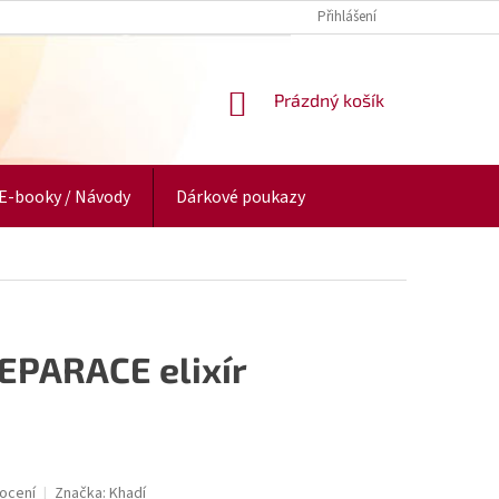
Přihlášení
NÁKUPNÍ
Prázdný košík
KOŠÍK
E-booky / Návody
Dárkové poukazy
EPARACE elixír
ocení
Značka:
Khadí