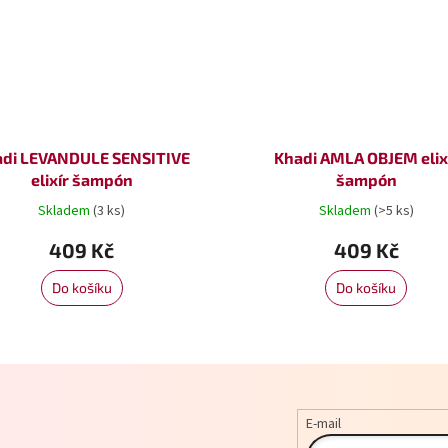
di LEVANDULE SENSITIVE
Khadi AMLA OBJEM elix
elixír šampón
šampón
Skladem
(3 ks)
Skladem
(>5 ks)
409 Kč
409 Kč
Do košíku
Do košíku
E-mail