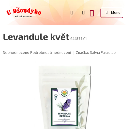
Přejít
na
NÁKUPNÍ
obsah
KOŠÍK
Levandule květ
944577.01
Průměrné
Neohodnoceno
Podrobnosti hodnocení
Značka:
Salvia Paradise
hodnocení
produktu
je
0,0
z
5
hvězdiček.