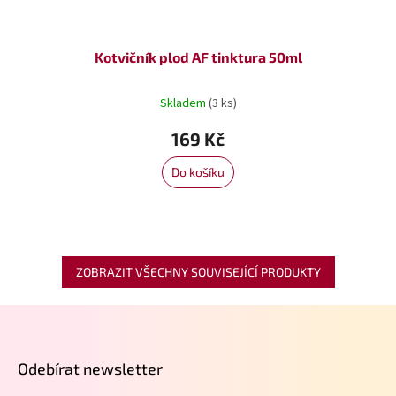
Kotvičník plod AF tinktura 50ml
Skladem
(3 ks)
169 Kč
Do košíku
ZOBRAZIT VŠECHNY SOUVISEJÍCÍ PRODUKTY
Z
á
p
Odebírat newsletter
a
t