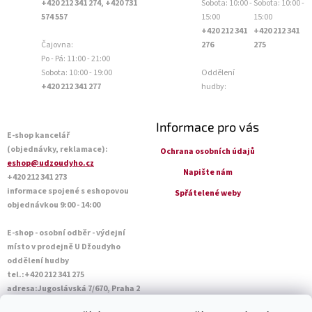
+420 212 341 274, +420 731
Sobota: 10:00 -
Sobota: 10:00 -
574 557
15:00
15:00
+420 212 341
+420 212 341
Čajovna:
276
275
Po - Pá: 11:00 - 21:00
Sobota: 10:00 - 19:00
Oddělení
+420 212 341 277
hudby:
Informace pro vás
E-shop kancelář
(objednávky, reklamace):
Ochrana osobních údajů
eshop@udzoudyho.cz
Napište nám
+420 212 341 273
informace spojené s eshopovou
Spřátelené weby
objednávkou 9:00 - 14:00
E-shop - osobní odběr - výdejní
místo v prodejně U Džoudyho
oddělení hudby
tel.:+420 212 341 275
adresa:Jugoslávská 7/670, Praha 2
Otevírací doba Po - Pá: 09:00 - 18:45