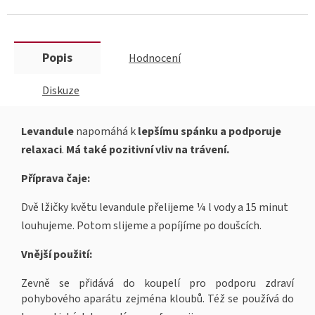
Popis
Hodnocení
Diskuze
Levandule
napomáhá k
lepšímu spánku a
podporuje
relaxaci
.
Má také pozitivní vliv na trávení.
Příprava čaje:
Dvě lžičky květu levandule přelijeme ¼ l vody a 15 minut
louhujeme. Potom slijeme a popíjíme po doušcích.
Vnější použití:
Zevně se přidává do koupelí pro podporu zdraví
pohybového aparátu zejména kloubů. Též se používá do