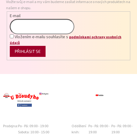
Vložte svůj e-mail a my vám budeme zasílat informace o nových produktech na
í
našem e-shopu.
E-mail
Vložením e-mailu souhlasíte s
podmínkami ochrany osobních
údajů
PŘIHLÁSIT SE
Prodejna:
Po - Pá: 09:00 - 19:00
Oddělení
Po - Pá: 09:00 -
Po - Pá: 09:00 -
Sobota: 10:00 - 15:00
knih:
19:00
19:00