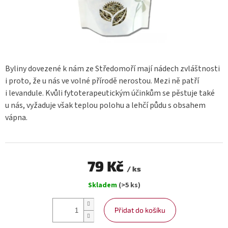
Byliny dovezené k nám ze Středomoří mají nádech zvláštnosti
i proto, že u nás ve volné přírodě nerostou. Mezi ně patří
i levandule. Kvůli fytoterapeutickým účinkům se pěstuje také
u nás, vyžaduje však teplou polohu a lehčí půdu s obsahem
vápna.
79 Kč
/ ks
Měrná
Skladem
(>5 ks)
cena:
Přidat do košíku