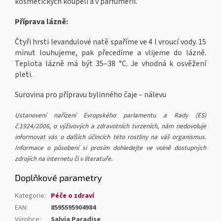
kosmetických koupelí a v parfumerii.
Příprava lázně:
Čtyři hrsti levandulové natě spaříme ve 4 l vroucí vody. 15
minut louhujeme, pak přecedíme a vlijeme do lázně.
Teplota lázně má být 35–38 °C. Je vhodná k osvěžení
pleti.
Surovina pro přípravu bylinného čaje – nálevu
Ustanovení nařízení Evropského parlamentu a Rady (ES)
č.1924/2006, o výživových a zdravotních tvrzeních, nám nedovoluje
informovat vás o dalších účincích této rostliny na váš organismus.
Informace o působení si prosím dohledejte ve volně dostupných
zdrojích na internetu či v literatuře.
Doplňkové parametry
Kategorie
:
Péče o zdraví
EAN
:
8595595904984
Výrobce
:
Salvia Paradise