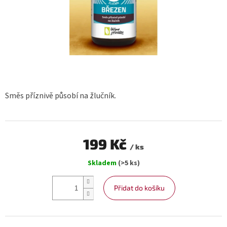
Směs příznivě působí na žlučník.
199 Kč
/ ks
Měrná
Skladem
(>5 ks)
cena:
Přidat do košíku