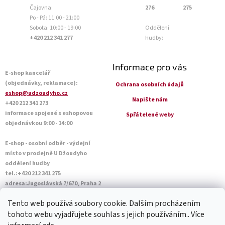
Čajovna:
276
275
Po - Pá: 11:00 - 21:00
Sobota: 10:00 - 19:00
Oddělení
+420 212 341 277
hudby:
Informace pro vás
E-shop kancelář
(objednávky, reklamace):
Ochrana osobních údajů
eshop@udzoudyho.cz
Napište nám
+420 212 341 273
informace spojené s eshopovou
Spřátelené weby
objednávkou 9:00 - 14:00
E-shop - osobní odběr - výdejní
místo v prodejně U Džoudyho
oddělení hudby
tel.:+420 212 341 275
adresa:Jugoslávská 7/670, Praha 2
Otevírací doba Po - Pá: 09:00 - 18:45
Tento web používá soubory cookie. Dalším procházením
Sobota: 10:00 - 14:45
tohoto webu vyjadřujete souhlas s jejich používáním.. Více