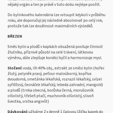
nějaký orgán a ten je právě v tuto dobu nejlépe posílit.
Do bylinkového kalendária lze vstoupit kdykoli v průběhu
roku, ale doporučuji jej následně absolvovat po celý rok,
protože tak lze dosáhnout maximálních výsledků.
BŘEZEN
Směs bylin a plodů v kapkách obsažená posiluje činnost
žlučníku, příznivě působí na celé trávení, látkovou
výměnu, dále zlepšuje kondici kyčlí a harmonizuje mysl.
Složení:
voda, líh 40% obj., extrakt ze směsi bylin (hořec
žlutý, pelyněk pravý, peťour maloúborný, kopřiva
dvoudomá, smetánka lékařská, rozrazil lékařský, svízel
syřišťový, česnáček lékařský, lebeda zahradní, mangold)
a plodů (trnka obecná, borůvka černá, morušovník
olšolistý, třešeň ptačí, muchovník olšolistý, slivoň
švestka, srstka angrešt)
Dávkování:
užíváme 2 x denně 1 čajovou lžičku kapek do