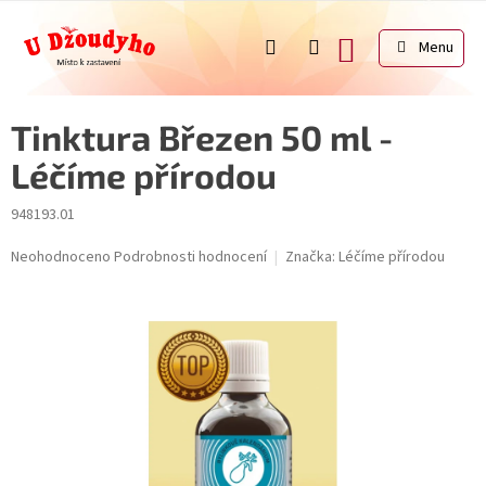
Přejít
na
NÁKUPNÍ
obsah
KOŠÍK
Tinktura Březen 50 ml -
Léčíme přírodou
948193.01
Průměrné
Neohodnoceno
Podrobnosti hodnocení
Značka:
Léčíme přírodou
hodnocení
produktu
je
0,0
z
5
hvězdiček.