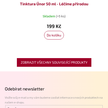
Tinktura Únor 50 ml - Léčíme přírodou
Skladem
(>5 ks)
199 Kč
Do košíku
ZOBRAZIT VŠECHNY SOUVISEJÍCÍ PRODUKTY
Z
á
p
Odebírat newsletter
a
t
Vložte svůj e-mail a my vám budeme zasílat informace o nových produktech na
í
našem e-shopu.