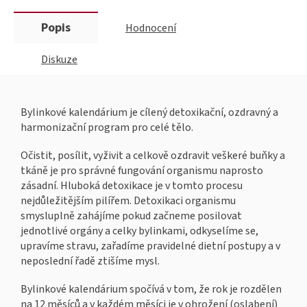
Popis
Hodnocení
Diskuze
Bylinkové kalendárium je cílený detoxikační, ozdravný a
harmonizační program pro celé tělo.
Očistit, posílit, vyživit a celkově ozdravit veškeré buňky a
tkáně je pro správné fungování organismu naprosto
zásadní. Hluboká detoxikace je v tomto procesu
nejdůležitějším pilířem. Detoxikaci organismu
smysluplně zahájíme pokud začneme posilovat
jednotlivé orgány a celky bylinkami, odkyselíme se,
upravíme stravu, zařadíme pravidelné dietní postupy a v
neposlední řadě ztišíme mysl.
Bylinkové kalendárium spočívá v tom, že rok je rozdělen
na 12 měsíců a v každém měsíci je v ohrožení (oslabení)