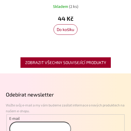
Skladem
(2 ks)
44 Kč
Do košíku
ZOBRAZIT VŠECHNY SOUVISEJÍCÍ PRODUKTY
Z
á
p
Odebírat newsletter
a
t
Vložte svůj e-mail a my vám budeme zasílat informace o nových produktech na
í
našem e-shopu.
E-mail