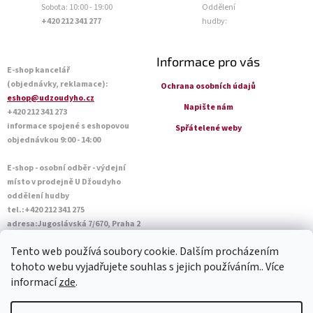
Sobota: 10:00 - 19:00
Oddělení
+420 212 341 277
hudby:
Informace pro vás
E-shop kancelář
(objednávky, reklamace):
Ochrana osobních údajů
eshop@udzoudyho.cz
Napište nám
+420 212 341 273
informace spojené s eshopovou
Spřátelené weby
objednávkou 9:00 - 14:00
E-shop - osobní odběr - výdejní
místo v prodejně U Džoudyho
oddělení hudby
tel.:+420 212 341 275
adresa:Jugoslávská 7/670, Praha 2
Otevírací doba Po - Pá: 09:00 - 18:45
Tento web používá soubory cookie. Dalším procházením
Sobota: 10:00 - 14:45
tohoto webu vyjadřujete souhlas s jejich používáním.. Více
informací
zde
.
Vytvořil Shoptet