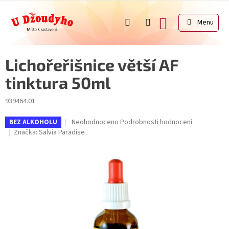
Přejít
na
NÁKUPNÍ
obsah
KOŠÍK
Lichořeřišnice větší AF
tinktura 50ml
939464.01
Průměrné
Neohodnoceno
Podrobnosti hodnocení
BEZ ALKOHOLU
hodnocení
Značka:
Salvia Paradise
produktu
je
0,0
z
5
hvězdiček.