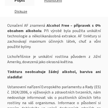
Popis
Hodnocení
Diskuze
Označení AF znamená
Alcohol Free – přípravek s 0%
obsahem alkoholu
. Při výrobě byla použita unikátní
technologie a několikanásobná extrakce. AF tinktury si
zachovávají maximum účinných látek, chuť a vůni
použité byliny.
Lichořeřišnice je unikátní rostlina původem z Jižní
Ameriky, dovezená jako okrasná květina.
Tinktura neobsahuje žádný alkohol, barviva ani
sladidla!
Ustanovení nařízení Evropského parlamentu a Rady (ES)
č. 1924/2006, o výživových a zdravotních tvrzeních, nám
nedovoluje informovat vás o pozitivních účincích této
rostliny na váš organismus. Informace o působení si