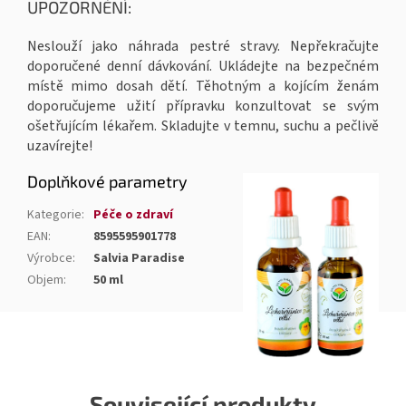
UPOZORNĚNÍ:
Neslouží jako náhrada pestré stravy. Nepřekračujte
doporučené denní dávkování. Ukládejte na bezpečném
místě mimo dosah dětí. Těhotným a kojícím ženám
doporučujeme užití přípravku konzultovat se svým
ošetřujícím lékařem. Skladujte v temnu, suchu a pečlivě
uzavírejte!
Doplňkové parametry
Kategorie
:
Péče o zdraví
EAN
:
8595595901778
Výrobce
:
Salvia Paradise
Objem
:
50 ml
Související produkty