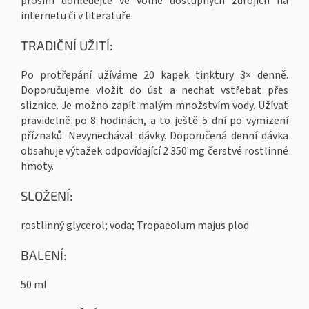
prosím dohledejte ve volně dostupných zdrojích na
internetu či v literatuře.
TRADIČNÍ UŽITÍ:
Po protřepání užíváme 20 kapek tinktury 3× denně.
Doporučujeme vložit do úst a nechat vstřebat přes
sliznice. Je možno zapít malým množstvím vody. Užívat
pravidelně po 8 hodinách, a to ještě 5 dní po vymizení
příznaků. Nevynechávat dávky. Doporučená denní dávka
obsahuje výtažek odpovídající 2 350 mg čerstvé rostlinné
hmoty.
SLOŽENÍ:
rostlinný glycerol; voda; Tropaeolum majus plod
BALENÍ:
50 ml