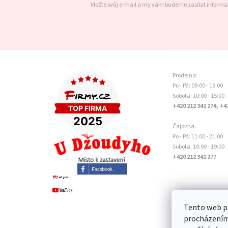
Vložte svůj e-mail a my vám budeme zasílat inform
Prodejna:
Po - Pá: 09:00 - 19:00
Sobota: 10:00 - 15:00
+420 212 341 274, +4
Čajovna:
Po - Pá: 11:00 - 21:00
Sobota: 10:00 - 19:00
+420 212 341 277
Tento web po
procházením 