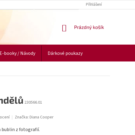
Přihlášení
NÁKUPNÍ
Prázdný košík
KOŠÍK
E-booky / Návody
Dárkové poukazy
ndělů
230566.01
ocení
Značka:
Diana Cooper
bublin z fotografií.