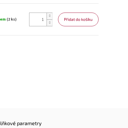
dem
(2 ks)
Přidat do košíku
lňkové parametry