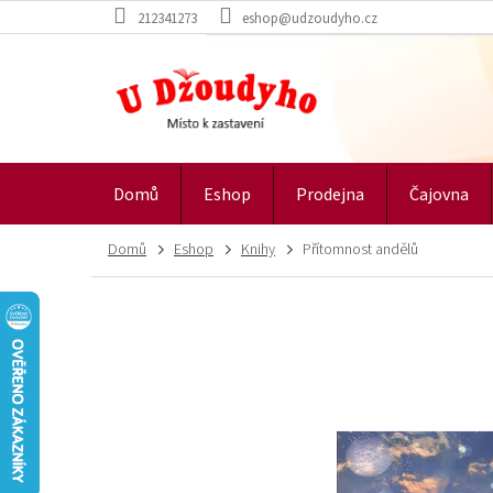
Přejít
212341273
eshop@udzoudyho.cz
na
obsah
Domů
Eshop
Prodejna
Čajovna
Domů
Eshop
Knihy
Přítomnost andělů