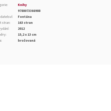
gorie
:
Knihy
9788073366988
datelsví
:
Fontána
t stran
:
163 stran
vydání
:
2012
ěry
:
15,2 x 13 cm
a
:
brožovaná