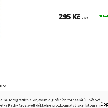
0,0
z
5
295 Kč
Skla
hvězdiček.
/ ks
Měrná
cena:
kuze
at na fotografiích s objevem digitálních fotoaarátů. Světově
Dop
elka Kathy Crosswell důkladně prozkoumaly tisíce fotografií