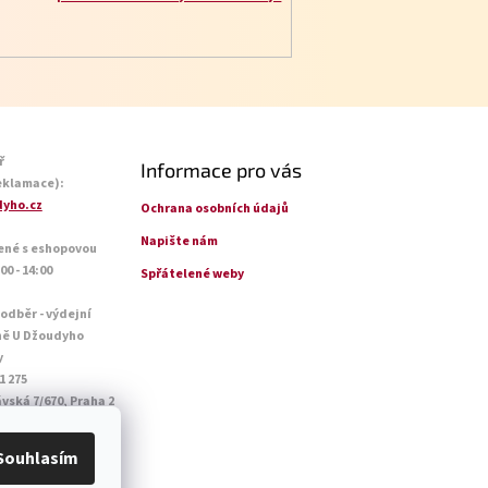
ř
Informace pro vás
eklamace):
yho.cz
Ochrana osobních údajů
Napište nám
ené s eshopovou
0 - 14:00
Spřátelené weby
 odběr - výdejní
ně U Džoudyho
y
1 275
vská 7/670, Praha 2
o - Pá: 09:00 - 18:45
14:45
Souhlasím