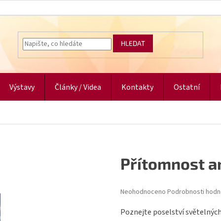
HLEDAT
Výstavy
Články / Videa
Kontakty
Ostatní
Přítomnost a
Průměrné
Neohodnoceno
Podrobnosti hodn
hodnocení
produktu
Poznejte poselství světelných 
je