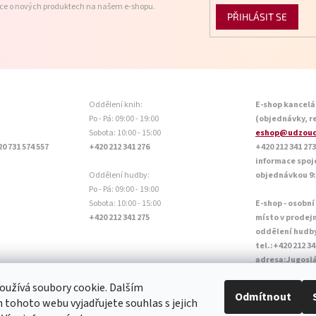
ace o nových produktech na našem e-shopu.
PŘIHLÁSIT SE
Oddělení knih:
E-shop kancelá
Po - Pá: 09:00 - 19:00
(objednávky, r
Sobota: 10:00 - 15:00
eshop@udzoud
20 731 574 557
+420 212 341 276
+420 212 341 273
informace spoj
Oddělení hudby:
objednávkou 9:0
Po - Pá: 09:00 - 19:00
Sobota: 10:00 - 15:00
E-shop - osobní
+420 212 341 275
místo v prodej
oddělení hudb
tel.:+420 212 34
adresa:Jugoslá
Otevírací doba P
užívá soubory cookie. Dalším
Sobota: 10:00 - 
Odmítnout
tohoto webu vyjadřujete souhlas s jejich