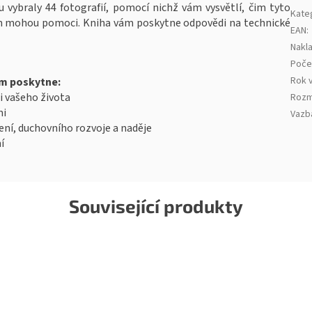
 vybraly 44 fotografií, pomocí nichž vám vysvětlí, čim tyto
Kate
 vám mohou pomoci. Kniha vám poskytne odpovědi na technické
EAN
:
Nakla
Poče
Rok 
vám poskytne:
i vašeho života
Rozm
mi
Vazb
lení, duchovního rozvoje a naděje
í
Související produkty