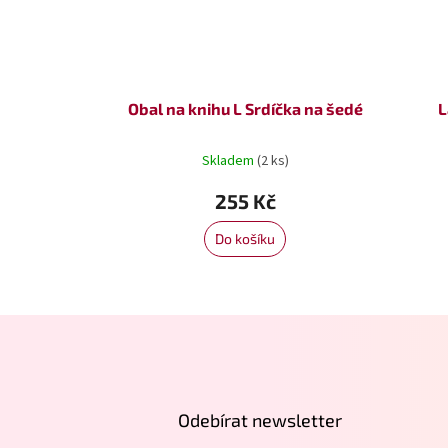
Obal na knihu L Srdíčka na šedé
L
Skladem
(2 ks)
Průmě
hodno
255 Kč
produk
je
Do košíku
5,0
z
5
hvězdi
Z
á
p
a
t
Odebírat newsletter
í