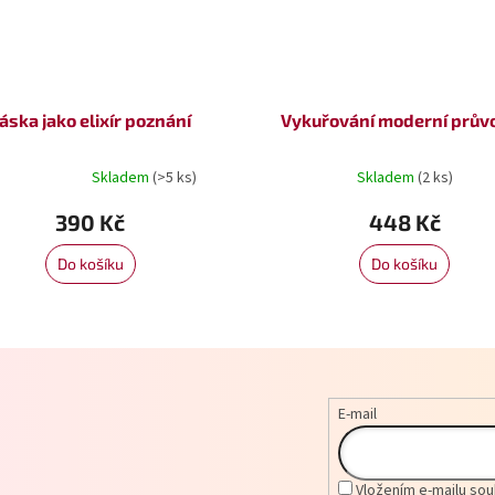
áska jako elixír poznání
Vykuřování moderní prův
Skladem
(>5 ks)
Skladem
(2 ks)
rné
cení
390 Kč
448 Kč
tu
Do košíku
Do košíku
ček.
E-mail
Vložením e-mailu sou