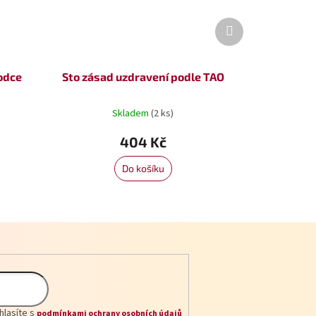
Další
produkt
odce
Sto zásad uzdravení podle TAO
Skladem
(2 ks)
404 Kč
Do košíku
hlasíte s
podmínkami ochrany osobních údajů