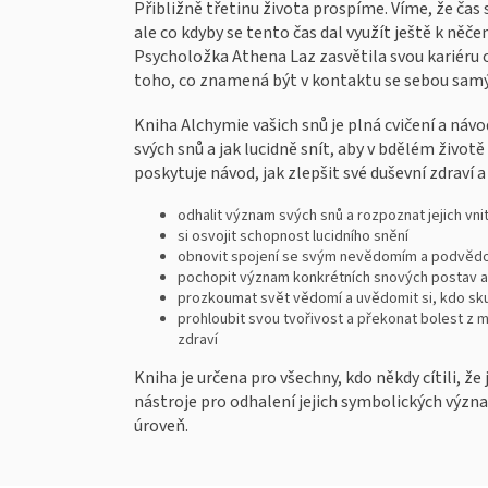
Přibližně třetinu života prospíme. Víme, že ča
ale co kdyby se tento čas dal využít ještě k ně
Psycholožka Athena Laz zasvětila svou kariéru
toho, co znamená být v kontaktu se sebou sam
Kniha Alchymie vašich snů je plná cvičení a ná
svých snů a jak lucidně snít, aby v bdělém živo
poskytuje návod, jak zlepšit své duševní zdraví a 
odhalit význam svých snů a rozpoznat jejich vni
si osvojit schopnost lucidního snění
obnovit spojení se svým nevědomím a podvědo
pochopit význam konkrétních snových postav a 
prozkoumat svět vědomí a uvědomit si, kdo sk
prohloubit svou tvořivost a překonat bolest z 
zdraví
Kniha je určena pro všechny, kdo někdy cítili, ž
nástroje pro odhalení jejich symbolických význam
úroveň.