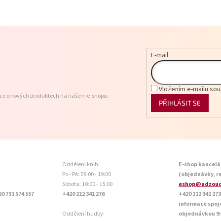
E-mail
Vložením e-mailu sou
ace o nových produktech na našem e-shopu.
PŘIHLÁSIT SE
Oddělení knih:
E-shop kancelá
Po - Pá: 09:00 - 19:00
(objednávky, r
Sobota: 10:00 - 15:00
eshop@udzoud
20 731 574 557
+420 212 341 276
+420 212 341 273
informace spoj
Oddělení hudby:
objednávkou 9:0