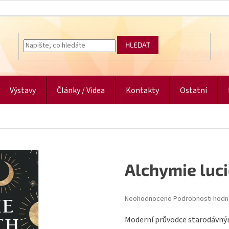
HLEDAT
Výstavy
Články / Videa
Kontakty
Ostatní
Alchymie luc
Průměrné
Neohodnoceno
Podrobnosti hodn
hodnocení
produktu
Moderní průvodce starodávným
je