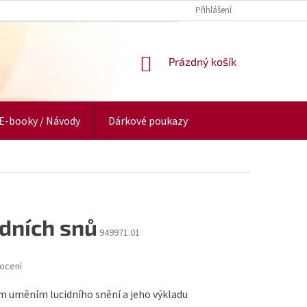
Přihlášení
NÁKUPNÍ
Prázdný košík
KOŠÍK
E-booky / Návody
Dárkové poukazy
idních snů
949971.01
ocení
 uměním lucidního snění a jeho výkladu