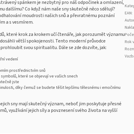
s strávený spánkem je nezbytný pro náš odpočinek a omlazení,
Kate
čemu dalšímu? Co když nám naše sny skutečně něco sdělují?
EAN
:
 odhalování moudrosti našich snů a převratnému poznání
Auto
ým a s vesmírem.
Nakla
vodů, které krok za krokem učí čtenáře, jak porozumět významu
Poče
tě dosáhli větší spokojenosti. Tento moderní průvodce
Rok 
prohloubit svou spiritualitu. Dále se zde dozvíte, jak:
Rozm
Vazb
třní vedení
mím prostřednictvím snů
symbolů, které se objevují ve vašich snech
utečně jste
minulosti, díky čemuž se budete těšit lepšímu tělesnému i emočnímu
e jejich sny mají skutečný význam, neboť jim poskytuje přesné
ů, využívání jejich síly a povznesení svého života na vyšší