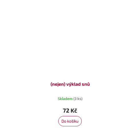
(nejen) výklad snů
Skladem
(3 ks)
72 Kč
Do košíku