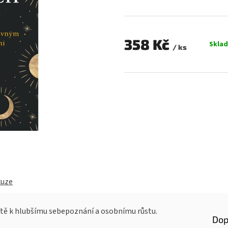
0,0
z
5
hvězdiček.
358 Kč
Skla
/ ks
Měrná
cena:
kuze
estě k hlubšímu sebepoznání a osobnímu růstu.
Dop