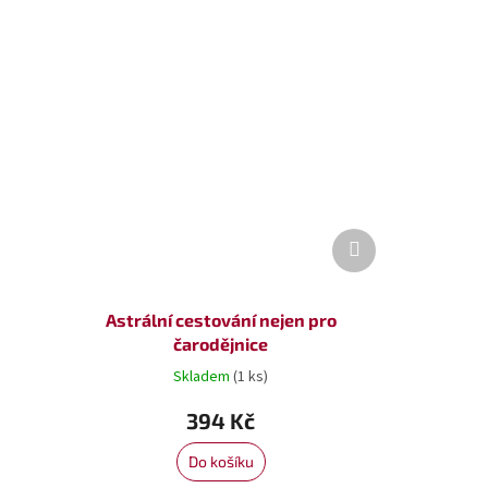
Další
produkt
Astrální cestování nejen pro
čarodějnice
Skladem
(1 ks)
394 Kč
Do košíku