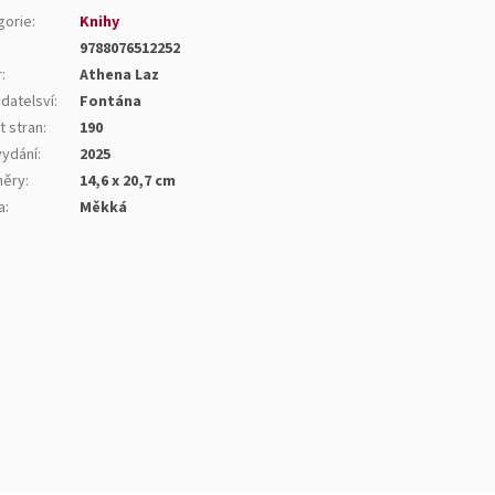
gorie
:
Knihy
9788076512252
r
:
Athena Laz
datelsví
:
Fontána
t stran
:
190
vydání
:
2025
ěry
:
14,6 x 20,7 cm
a
:
Měkká