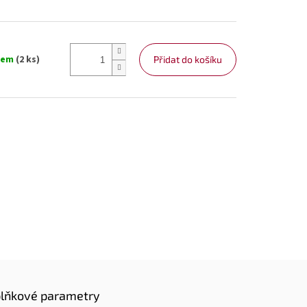
dem
(2 ks)
Přidat do košíku
lňkové parametry