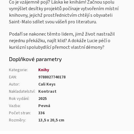
Co je vzájemně pojí? Láska ke knihám! Začnou spolu
vymýšlet desítky projektů počínaje vytvořením místní
knihovny, jejichž prostřednictvím chtějí s obyvateli
Saint-Malo sdílet svou vášeň pro literaturu.
Podaří se nakonec těmto lidem, jimž život nastražil
nejednu překážku, najít klid? A dokáže Lucie péčí o
kuriózní spolubydlící přemoct vlastní démony?
Doplňkové parametry
Kategorie
:
Knihy
EAN
:
9788027740178
Autor
:
Cali Keys
Nakladatelství
:
Kontrast
Rok vydání
:
2025
Vazba
:
Pevná
Počet stran
:
336
Rozměry
:
13,5 x 20,5 cm