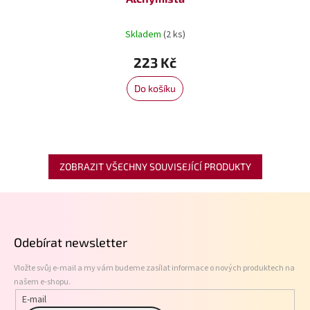
Skladem
(2 ks)
223 Kč
Do košíku
ZOBRAZIT VŠECHNY SOUVISEJÍCÍ PRODUKTY
Z
á
p
Odebírat newsletter
a
t
Vložte svůj e-mail a my vám budeme zasílat informace o nových produktech na
í
našem e-shopu.
E-mail