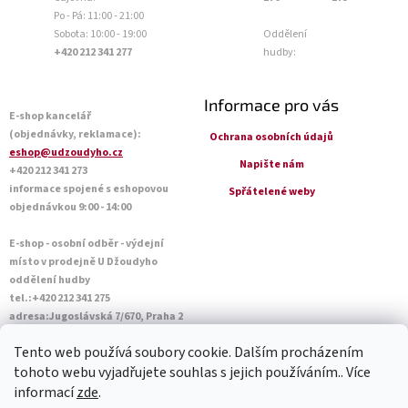
Po - Pá: 11:00 - 21:00
Sobota: 10:00 - 19:00
Oddělení
+420 212 341 277
hudby:
Informace pro vás
E-shop kancelář
(objednávky, reklamace):
Ochrana osobních údajů
eshop@udzoudyho.cz
Napište nám
+420 212 341 273
informace spojené s eshopovou
Spřátelené weby
objednávkou 9:00 - 14:00
E-shop - osobní odběr - výdejní
místo v prodejně U Džoudyho
oddělení hudby
tel.:+420 212 341 275
adresa:Jugoslávská 7/670, Praha 2
Otevírací doba Po - Pá: 09:00 - 18:45
Tento web používá soubory cookie. Dalším procházením
Sobota: 10:00 - 14:45
tohoto webu vyjadřujete souhlas s jejich používáním.. Více
informací
zde
.