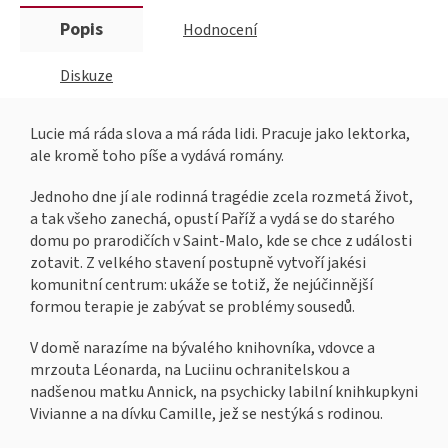
Popis
Hodnocení
Diskuze
Lucie má ráda slova a má ráda lidi. Pracuje jako lektorka,
ale kromě toho píše a vydává romány.
Jednoho dne jí ale rodinná tragédie zcela rozmetá život,
a tak všeho zanechá, opustí Paříž a vydá se do starého
domu po prarodičích v Saint-Malo, kde se chce z události
zotavit. Z velkého stavení postupně vytvoří jakési
komunitní centrum: ukáže se totiž, že nejúčinnější
formou terapie je zabývat se problémy sousedů.
V domě narazíme na bývalého knihovníka, vdovce a
mrzouta Léonarda, na Luciinu ochranitelskou a
nadšenou matku Annick, na psychicky labilní knihkupkyni
Vivianne a na dívku Camille, jež se nestýká s rodinou.