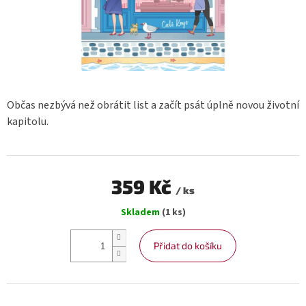
Občas nezbývá než obrátit list a začít psát úplně novou životní
kapitolu.
359 Kč
/ ks
Měrná
Skladem
(1 ks)
cena:
Přidat do košíku