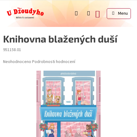
Přejít
na
NÁKUPNÍ
obsah
KOŠÍK
Knihovna blažených duší
951158.01
Průměrné
Neohodnoceno
Podrobnosti hodnocení
hodnocení
produktu
je
0,0
z
5
hvězdiček.