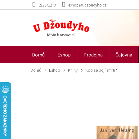
Přejít
212341273
eshop@udzoudyho.cz
na
obsah
Domů
Eshop
Prodejna
Čajovna
Domů
Eshop
Knihy
Kdo se bojí smrti?