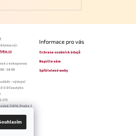
ř
Informace pro vás
eklamace):
yho.cz
Ochrana osobních údajů
Napište nám
ené s eshopovou
0 - 14:00
Spřátelené weby
 odběr - výdejní
ně U Džoudyho
y
1 275
vská 7/670, Praha 2
o - Pá: 09:00 - 18:45
14:45
Souhlasím