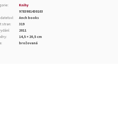
gorie
:
Knihy
9783981430103
datelsví
:
Anch books
t stran
:
319
vydání
:
2011
ěry
:
14,5 × 20,5 cm
a
:
brožovaná