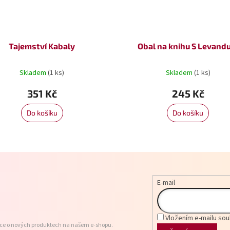
Tajemství Kabaly
Obal na knihu S Levand
Skladem
(1 ks)
Skladem
(1 ks)
351 Kč
245 Kč
Do košíku
Do košíku
E-mail
Vložením e-mailu sou
ace o nových produktech na našem e-shopu.