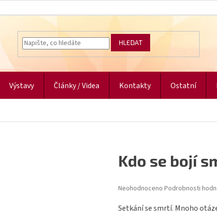
HLEDAT
Výstavy
Články / Videa
Kontakty
Ostatní
Kdo se bojí s
Průměrné
Neohodnoceno
Podrobnosti hodn
hodnocení
produktu
Setkání se smrtí. Mnoho otáze
je