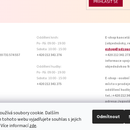
PŘIHLÁSIT SE
Oddělení knih:
E-shop kancelá
Po - Pá: 09:00 - 19:00
(objednávky, r
Sobota: 10:00 - 15:00
eshop@udzoud
20 731 574 557
+420 212 341 276
+420 212 341 273
informace spoj
Oddělení hudby:
objednávkou 9:0
Po - Pá: 09:00 - 19:00
Sobota: 10:00 - 15:00
E-shop - osobní
+420 212 341 275
místo v prodej
oddělení hudb
tel.:+420 212 34
adresa:Jugoslá
Otevírací doba P
užívá soubory cookie. Dalším
Sobota: 10:00 - 
Odmítnout
tohoto webu vyjadřujete souhlas s jejich
 Více informací
zde
.