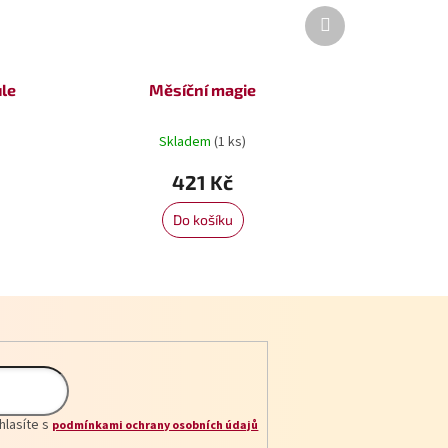
Další
produkt
ule
Měsíční magie
Skladem
(1 ks)
421 Kč
Do košíku
hlasíte s
podmínkami ochrany osobních údajů