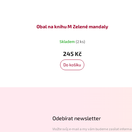
Obal na knihu M Zelené mandaly
Skladem
(2 ks)
245 Kč
Do košíku
Z
á
p
a
t
Odebírat newsletter
í
Vložte svůj e-mail a my vám budeme zasílat inform