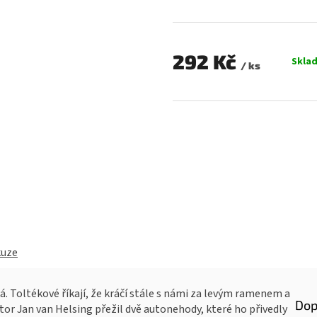
0,0
z
5
hvězdiček.
292 Kč
Skla
/ ks
Měrná
cena:
kuze
ká. Toltékové říkají, že kráčí stále s námi za levým ramenem a
Dop
r Jan van Helsing přežil dvě autonehody, které ho přivedly