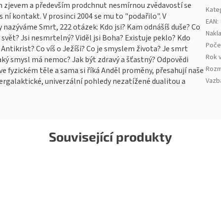
ejím zjevem a především prodchnut nesmírnou zvědavostí se
Kate
ní kontakt. V prosinci 2004 se mu to "podařilo". V
EAN
:
y nazýváme Smrt, 222 otázek: Kdo jsi? Kam odnášíš duše? Co
Nakla
ý svět? Jsi nesmrtelný? Viděl jsi Boha? Existuje peklo? Kdo
Poče
Antikrist? Co víš o Ježíši? Co je smyslem života? Je smrt
Rok 
aký smysl má nemoc? Jak být zdravý a šťastný? Odpovědi
Rozm
ve fyzickém těle a sama si říká Anděl proměny, přesahují naše
ergalaktické, univerzální pohledy nezatížené dualitou a
Vazb
Související produkty