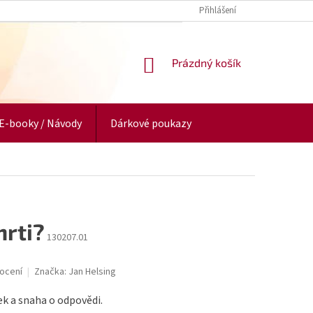
Přihlášení
NÁKUPNÍ
Prázdný košík
KOŠÍK
E-booky / Návody
Dárkové poukazy
mrti?
130207.01
ocení
Značka:
Jan Helsing
k a snaha o odpovědi.