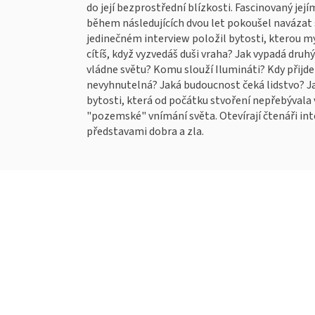
do její bezprostřední blízkosti. Fascinovaný j
během následujících dvou let pokoušel navázat s 
jedinečném interview položil bytosti, kterou m
cítíš, když vyzvedáš duši vraha? Jak vypadá druh
vládne světu? Komu slouží Ilumináti? Kdy přijde 
nevyhnutelná? Jaká budoucnost čeká lidstvo? J
bytosti, která od počátku stvoření nepřebývala 
"pozemské" vnímání světa. Otevírají čtenáři int
představami dobra a zla.