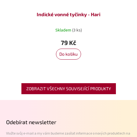
Indické vonné tyčinky - Hari
Skladem
(3 ks)
79 Kč
Do košíku
ZOBRAZIT VŠECHNY SOUVISEJÍCÍ PRODUKTY
Z
á
p
Odebírat newsletter
a
t
Vložte svůj e-mail a my vám budeme zasílat informace o nových produktech na
í