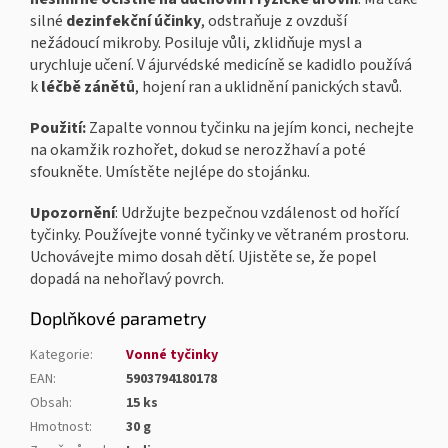
silné
dezinfekční účinky
, odstraňuje z ovzduší
nežádoucí mikroby. Posiluje vůli, zklidňuje mysl a
urychluje učení. V ájurvédské medicíně se kadidlo používá
k
léčbě zánětů
, hojení ran a uklidnění panických stavů.
Použití:
Zapalte vonnou tyčinku na jejím konci, nechejte
na okamžik rozhořet, dokud se nerozžhaví a poté
sfoukněte. Umístěte nejlépe do stojánku.
Upozornění
: Udržujte bezpečnou vzdálenost od hořící
tyčinky. Používejte vonné tyčinky ve větraném prostoru.
Uchovávejte mimo dosah dětí. Ujistěte se, že popel
dopadá na nehořlavý povrch.
Doplňkové parametry
Kategorie
:
Vonné tyčinky
EAN
:
5903794180178
Obsah
:
15 ks
Hmotnost
:
30 g