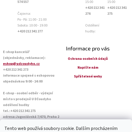
574 557
15:00
15:00
+420 212 341
+420 212 341
Čajovna:
276
275
Po - Pá: 11:00 - 21:00
Sobota: 10:00 - 19:00
Oddělení
+420 212 341 277
hudby:
Informace pro vás
E-shop kancelář
(objednávky, reklamace):
Ochrana osobních údajů
eshop@udzoudyho.cz
Napište nám
+420 212 341 273
informace spojené s eshopovou
Spřátelené weby
objednávkou 9:00 - 14:00
E-shop - osobní odběr - výdejní
místo v prodejně U Džoudyho
oddělení hudby
tel.:+420 212 341 275
adresa:Jugoslávská 7/670, Praha 2
Otevírací doba Po - Pá: 09:00 - 18:45
Tento web používá soubory cookie. Dalším procházením
Sobota: 10:00 - 14:45