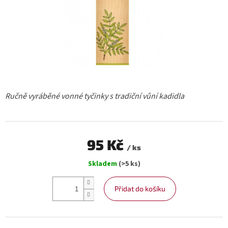
Ručně vyráběné vonné tyčinky s tradiční vůní kadidla
95 Kč
/ ks
Měrná
Skladem
(>5 ks)
cena:
Přidat do košíku