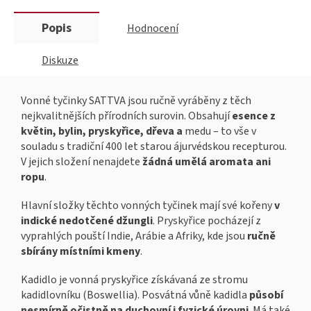
Popis
Hodnocení
Diskuze
Vonné tyčinky SATTVA jsou ručně vyráběny z těch
nejkvalitnějších přírodních surovin. Obsahují
esence z
květin, bylin, pryskyřice, dřeva a
medu – to vše v
souladu s tradiční 400 let starou ájurvédskou recepturou.
V jejich složení nenajdete
žádná umělá aromata ani
ropu
.
Hlavní složky těchto vonných tyčinek mají své kořeny
v
indické nedotčené džungli
. Pryskyřice pocházejí z
vyprahlých pouští Indie, Arábie a Afriky, kde jsou
ručně
sbírány místními kmeny
.
Kadidlo je vonná pryskyřice získávaná ze stromu
kadidlovníku (Boswellia). Posvátná vůně kadidla
působí
nesmírně očistně na duchovní i fyzické úrovni
. Má také