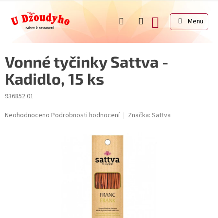
Přejít
na
NÁKUPNÍ
obsah
KOŠÍK
Vonné tyčinky Sattva -
Kadidlo, 15 ks
936852.01
Průměrné
Neohodnoceno
Podrobnosti hodnocení
Značka:
Sattva
hodnocení
produktu
je
0,0
z
5
hvězdiček.