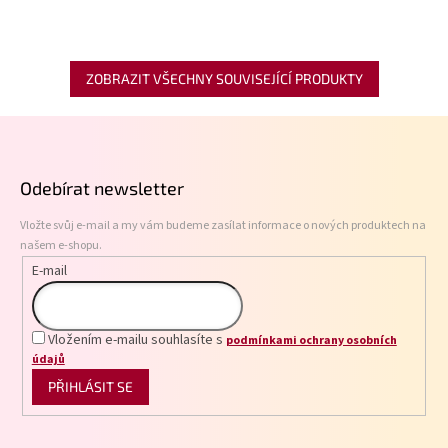
ZOBRAZIT VŠECHNY SOUVISEJÍCÍ PRODUKTY
Z
á
p
Odebírat newsletter
a
t
Vložte svůj e-mail a my vám budeme zasílat informace o nových produktech na
í
našem e-shopu.
E-mail
Vložením e-mailu souhlasíte s
podmínkami ochrany osobních
údajů
PŘIHLÁSIT SE