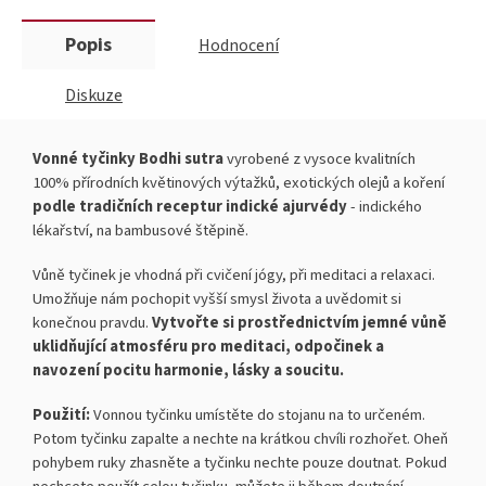
Popis
Hodnocení
Diskuze
Vonné tyčinky Bodhi sutra
vyrobené z vysoce kvalitních
100% přírodních květinových výtažků, exotických olejů a koření
podle tradičních receptur indické ajurvédy
- indického
lékařství, na bambusové štěpině.
Vůně tyčinek je vhodná při cvičení jógy, při meditaci a relaxaci.
Umožňuje nám pochopit vyšší smysl života a uvědomit si
konečnou pravdu.
Vytvořte si prostřednictvím jemné vůně
uklidňující atmosféru pro meditaci, odpočinek a
navození pocitu harmonie, lásky a soucitu.
Použití:
Vonnou tyčinku umístěte do stojanu na to určeném.
Potom tyčinku zapalte a nechte na krátkou chvíli rozhořet.
Oheň
pohybem ruky zhasněte a tyčinku nechte pouze doutnat.
Pokud