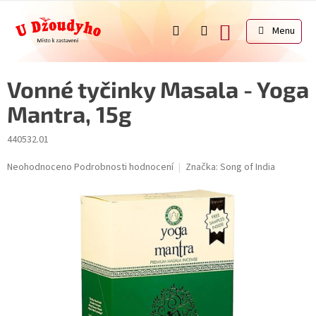
Přejít
na
NÁKUPNÍ
obsah
KOŠÍK
Vonné tyčinky Masala - Yoga
Mantra, 15g
440532.01
Průměrné
Neohodnoceno
Podrobnosti hodnocení
Značka:
Song of India
hodnocení
produktu
je
0,0
z
5
hvězdiček.