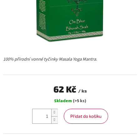
100% přírodní vonné tyčinky Masala Yoga Mantra.
62 Kč
/ ks
Měrná
Skladem
(>5 ks)
cena:
Přidat do košíku