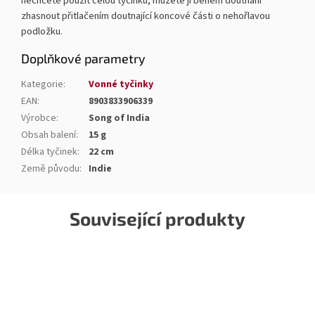
nechcete použít celou tyčinku, můžete ji během doutnání
zhasnout přitlačením doutnající koncové části o nehořlavou
podložku.
Doplňkové parametry
Kategorie
:
Vonné tyčinky
EAN
:
8903833906339
Výrobce
:
Song of India
Obsah balení
:
15 g
Délka tyčinek
:
22 cm
Země původu
:
Indie
Související produkty