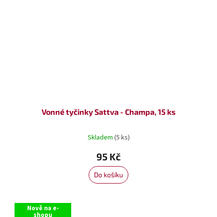
Vonné tyčinky Sattva - Champa, 15 ks
Skladem
(5 ks)
95 Kč
Do košíku
Nově na e-
shopu