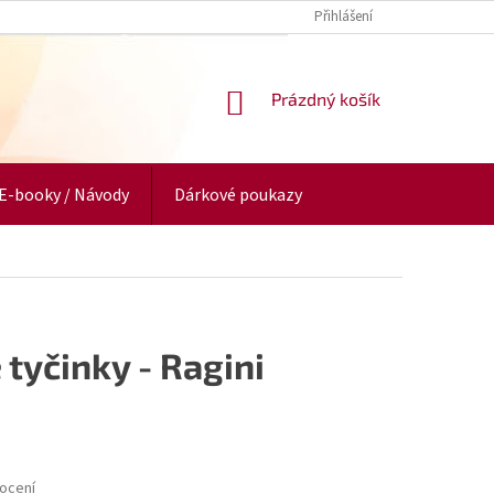
Přihlášení
NÁKUPNÍ
Prázdný košík
KOŠÍK
E-booky / Návody
Dárkové poukazy
 tyčinky - Ragini
ocení