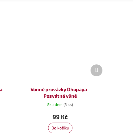
Další
produkt
a -
Vonné provázky Dhupaya -
Posvátná vůně
Skladem
(3 ks)
99 Kč
Do košíku