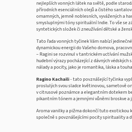
nejlepších vonných látek na světě, podle starodá
přírodních esenciálních olejů a čistého santal
omamných, jemně noblesních, vyvážených a harm
smysluplnými tóny spirituální Indie. To vše se 
syntetických složek či zneužívání dětské a žens
Tato řada vonných tyčinek Vám nabízí jedinečné 
dynamickou energii do Vašeho domova, pracovní
– Ragini se rozvinul v tantrickém uctívání mužs
hudební výrazy pocházející z dávných védských 
nálady a pocity, jako je romantika, láska a touha
Ragino Kachaili
- tato povznášející tyčinka vyp
proslulých svou sladce květinovou, sametově o
v citrusové poznámce a elegantním dotekem be
pikantním tónem a jemnými vůněmi broskve a j
Aroma vanilky a pižma dokončí tuto exotickou ko
společně s povznášejícími pocity spirituality a