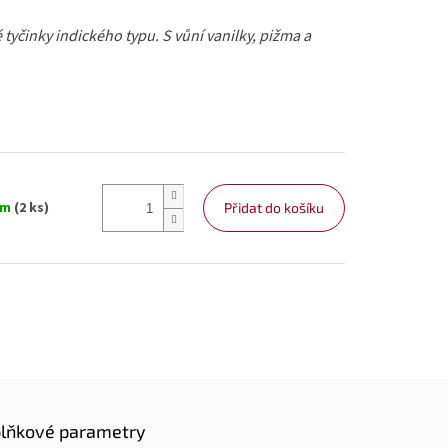
 tyčinky indického typu. S vůní vanilky, pižma a
em
(2 ks)
Přidat do košíku
lňkové parametry