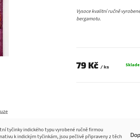
hodnocení
produktu
Vysoce kvalitní ručně vyrobené
je
bergamotu.
0,0
z
5
hvězdiček.
79 Kč
Sklad
/ ks
Měrná
cena:
kuze
ní tyčinky indického typu vyrobené ručně firmou
Dop
ativu k indickým tyčinkám, jsou pečlivě připraveny z těch