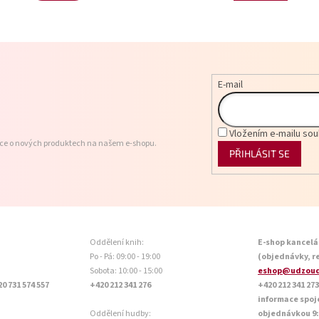
E-mail
Vložením e-mailu sou
ace o nových produktech na našem e-shopu.
PŘIHLÁSIT SE
Oddělení knih:
E-shop kancelá
Po - Pá: 09:00 - 19:00
(objednávky, r
Sobota: 10:00 - 15:00
eshop@udzoud
20 731 574 557
+420 212 341 276
+420 212 341 273
informace spoj
Oddělení hudby:
objednávkou 9:0