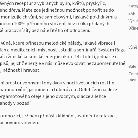
vných receptur z vybraných bylin, květů, pryskyřic,
Kate
ového dřeva. Máte zde jedinečnou možnost ponořit se do
EAN
:
onizujících vůní, se sametovými, laskavě poklidnými a
Výro
zárukou 100% přírodního složení, bez rizika přidaných
Účin
ké pracovní síly bez náležitého ohodnocení.
vůně, které přinesou melodické nálady, lákavé vibrace i
Vůně
ch a meditačních místností, studií a seminářů. Systém Raga
ké a ženské kosmické energie okolo 14 století, jedná se o
spisů, jejichž energie v nás může evokovat nezapomenutelné
Balen
, něžnost i hravost.
Zem
půvo
lní prostor vonnými tóny dvou v noci kvetoucích rostlin,
mamnou vůní, jasmínem a tuberózou . Odlehčení najdete
rgamotového oleje s jeho ovocným, sladce a lehce
ahody v pozadí.
mpozici, jež nám přináší zklidnění, uvolnění a relaxaci,
 duchovním vhledem.