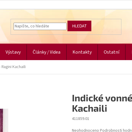
HLEDAT
Výstavy
Články / Videa
Kontakty
Ostatní
 Ragini Kachaili
Indické vonné
Kachaili
411859.01
Průměrné
Neohodnoceno
Podrobnosti hodn