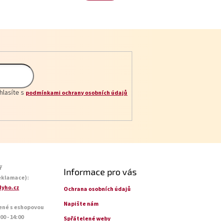
hlasíte s
podmínkami ochrany osobních údajů
ř
Informace pro vás
eklamace):
yho.cz
Ochrana osobních údajů
Napište nám
ené s eshopovou
0 - 14:00
Spřátelené weby