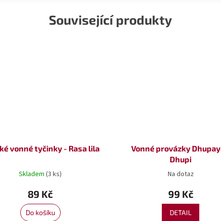
Související produkty
ké vonné tyčinky - Rasa lila
Vonné provázky Dhupay
Dhupi
Skladem
(3 ks)
Na dotaz
89 Kč
99 Kč
Do košíku
DETAIL