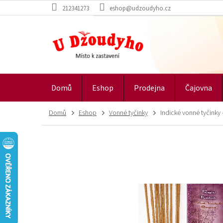
Přejít
212341273
eshop@udzoudyho.cz
na
obsah
Domů
Eshop
Prodejna
Čajovna
Domů
Eshop
Vonné tyčinky
Indické vonné tyčinky -