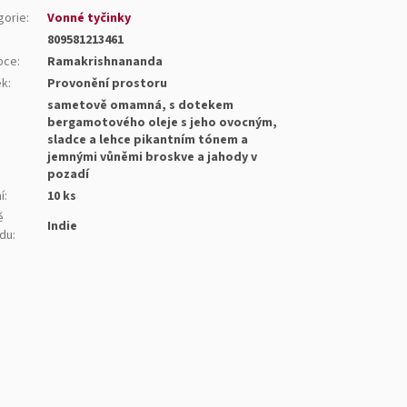
gorie
:
Vonné tyčinky
809581213461
bce
:
Ramakrishnananda
ek
:
Provonění prostoru
sametově omamná, s dotekem
bergamotového oleje s jeho ovocným,
:
sladce a lehce pikantním tónem a
jemnými vůněmi broskve a jahody v
pozadí
í
:
10 ks
ě
Indie
du
: