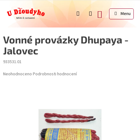
Přejít
na
NÁKUPNÍ
obsah
KOŠÍK
Vonné provázky Dhupaya -
Jalovec
933531.01
Průměrné
Neohodnoceno
Podrobnosti hodnocení
hodnocení
produktu
je
0,0
z
5
hvězdiček.