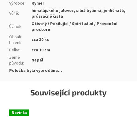
Výrobce
:
Rymer
himalájského jalovce, silná bylinná, jehličnatá,
Vůně
:
průzračně čistá
Očistný / Posilující / Spirituální / Provonění
Účinek
:
prostoru
Obsah
cca 30 ks
balení
:
Délka
:
cca 10 cm
Země
Nepál
původu
:
Položka byla vyprodána…
Související produkty
Novinka