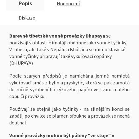
Popis
Hodnocení
Diskuze
Barevné tibetské vonné provázky Dhupaya
se
používají v oblasti Himalájí obdobně jako vonné tyčinky.
V Tibetu, ale také v Nepálu a Bhútánu se mimo klasické
vonné tyčinky připravují také vykuřovací copánky
(DHUPAYA)
Podle starých předpisů je namíchána jemně namletá
vykuřovací směs z bylin a pryskyřic, která se pak zamotá
do ručně vyrobeného rýžového papíru ve tvaru malého
copu či provázku.
Používají se stejně jako tyčinky - na silnějším konci se
zapálí, po chvilce se plamen sfoukne a provázek se nechá
doutnat.
Vonné provázky mohou být páleny "ve stoje" v