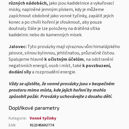
různých nádobách,
jako jsou kadidelnice a vykuřovací
misky, naplněné jemným pískem, kdy je můžeme
zapíchnout obdobně jako vonné tyčinky, zapálit jejich
konec a po chvíli hoření je sfouknout, aby pouze
doutnaly. Dále je lze položeny na drátěná sítka
kadidelnic nebo do kamenných misek.
Jalovec:
Tyto provázky mají výraznou vůni himalájského
jalovce, silnou bylinnou, jehličnatou, průzračně čistou.
Spalujeme hlavně
k očistným účelům
, na odstranění
negativních energií, osob i míst, také
k povzbuzení,
dodání síly
a rozproudění energie.
Vždy se ujistěte, že vonné provázky jsou v bezpečném
prostoru mimo místa, kde jejich hoření by mohlo
způsobit požár. Provázky uchovávejte z dosahu dětí.
Doplňkové parametry
Kategorie
:
Vonné tyčinky
EAN
:
912345602774