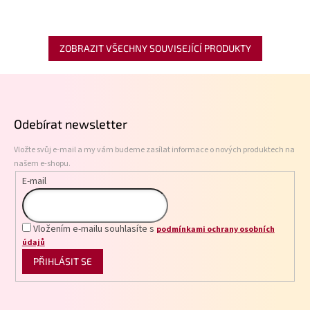
ZOBRAZIT VŠECHNY SOUVISEJÍCÍ PRODUKTY
Z
á
p
Odebírat newsletter
a
t
Vložte svůj e-mail a my vám budeme zasílat informace o nových produktech na
í
našem e-shopu.
E-mail
Vložením e-mailu souhlasíte s
podmínkami ochrany osobních
údajů
PŘIHLÁSIT SE