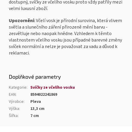
dostupný, svíčky ze včelího vosku proto vždy patřily mezi
velmi luxusní zboží.
Upozornění:
Včelí vosk je přírodní surovina, která vlivem
světla a slunečního záření přirozeně mění barvu -
zesvětluje nebo naopak hnědne. Vzhledem k těmto
vlastnostem včelího vosku jsou případné barevné změny
svíček normální a nelze je považovat za vadu a důvod k
reklamaci.
Doplňkové parametry
Kategorie
:
Svíčky ze včelího vosku
EAN
:
8594022241869
Výrobce
:
Pleva
Výška
:
13,3 cm
Šířka
:
7 cm