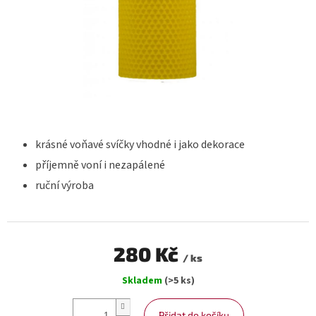
krásné voňavé svíčky vhodné i jako dekorace
příjemně voní i nezapálené
ruční výroba
280 Kč
/ ks
Měrná
Skladem
(>5 ks)
cena:
Přidat do košíku