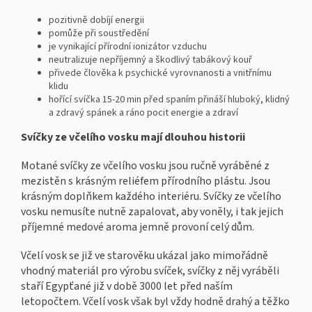
pozitivně dobíjí energii
pomůže při soustředění
je vynikající přírodní ionizátor vzduchu
neutralizuje nepříjemný a škodlivý tabákový kouř
přivede člověka k psychické vyrovnanosti a vnitřnímu
klidu
hořící svíčka 15-20 min před spaním přináší hluboký, klidný
a zdravý spánek a ráno pocit energie a zdraví
Svíčky ze včelího vosku mají dlouhou historii
Motané svíčky ze včelího vosku jsou ručně vyráběné z
mezistěn s krásným reliéfem přírodního plástu. Jsou
krásným doplňkem každého interiéru. Svíčky ze včelího
vosku nemusíte nutně zapalovat, aby voněly, i tak jejich
příjemné medové aroma jemně provoní celý dům.
Včelí vosk se již ve starověku ukázal jako mimořádně
vhodný materiál pro výrobu svíček, svíčky z něj vyráběli
staří Egypťané již v době 3000 let před naším
letopočtem. Včelí vosk však byl vždy hodně drahý a těžko