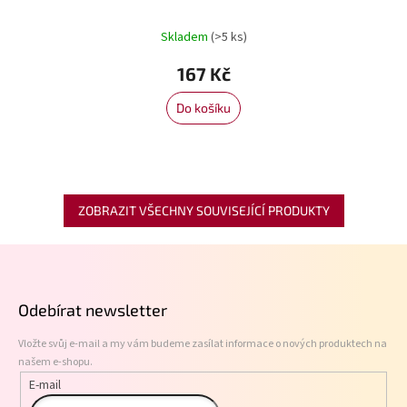
Skladem
(>5 ks)
167 Kč
Do košíku
ZOBRAZIT VŠECHNY SOUVISEJÍCÍ PRODUKTY
Z
á
p
Odebírat newsletter
a
t
Vložte svůj e-mail a my vám budeme zasílat informace o nových produktech na
í
našem e-shopu.
E-mail