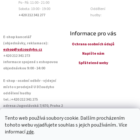
Po - Pá: 11:00 - 21:00
Sobota: 10:00 - 19:00
Oddělení
+420 212 341 277
hudby:
Informace pro vás
E-shop kancelář
(objednávky, reklamace):
Ochrana osobních údajů
eshop@udzoudyho.cz
Napište nám
+420 212 341 273
informace spojené s eshopovou
Spřátelené weby
objednávkou 9:00 - 14:00
E-shop - osobní odběr - výdejní
místo v prodejně U Džoudyho
oddělení hudby
tel.:+420 212 341 275
adresa:Jugoslávská 7/670, Praha 2
Otevírací doba Po - Pá: 09:00 - 18:45
Tento web používá soubory cookie. Dalším procházením
Sobota: 10:00 - 14:45
tohoto webu vyjadřujete souhlas s jejich používáním.. Více
informací
zde
.