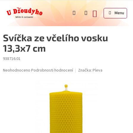
Přejít
na
NÁKUPNÍ
obsah
KOŠÍK
Svíčka ze včelího vosku
13,3x7 cm
938716.01
Průměrné
Neohodnoceno
Podrobnosti hodnocení
Značka:
Pleva
hodnocení
produktu
je
0,0
z
5
hvězdiček.