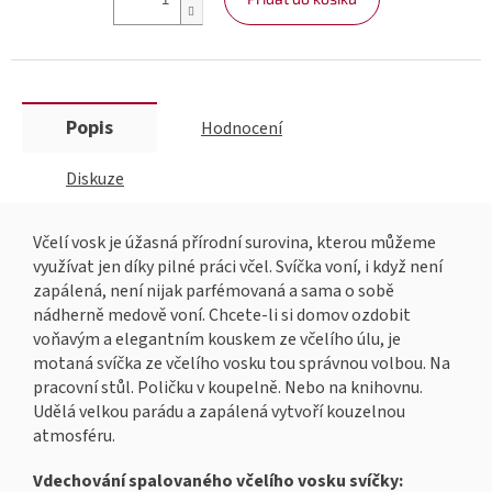
Popis
Hodnocení
Diskuze
Včelí vosk je úžasná přírodní surovina, kterou můžeme
využívat jen díky pilné práci včel. Svíčka voní, i když není
zapálená, není nijak parfémovaná a sama o sobě
nádherně medově voní. Chcete-li si domov ozdobit
voňavým a elegantním kouskem ze včelího úlu, je
motaná svíčka ze včelího vosku tou správnou volbou. Na
pracovní stůl. Poličku v koupelně. Nebo na knihovnu.
Udělá velkou parádu a zapálená vytvoří kouzelnou
atmosféru.
Vdechování spalovaného včelího vosku svíčky: