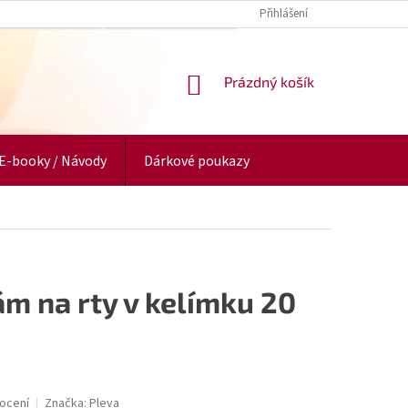
Přihlášení
NÁKUPNÍ
Prázdný košík
KOŠÍK
E-booky / Návody
Dárkové poukazy
m na rty v kelímku 20
ocení
Značka:
Pleva