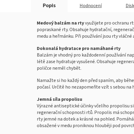
Popis
Hodnocení
Dis
Medový balzám na rty
využijete pro ochranu rt
popraskané rty. Obsahuje hydratační, regeneračn
medu a heřmánku. Při používání jsou rty vláčné 
Dokonalá hydratace pro namáhané rty
Balzám je vhodný pro každodenní používání nap
létě zase hydratuje vysušené. Obsahuje regenera
poličce neměl chybět.
Namažte si ho každý den před spaním, aby běhe
počasí. Určitě ho nezapomeňte vzít s sebou na h
Jemná síla propolisu
Výrazné antiseptické účinky včelího propolisu 
regenerační schopnosti rtů. Propolis má schopn
rty jemné na dotek a krásné na pohled. Pomáhá 
obsažené v medu proniknou hlouběji pod povrch