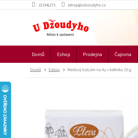
Přejít
212341273
eshop@udzoudyho.cz
na
obsah
Domů
Eshop
Prodejna
Čajovna
Domů
Eshop
Medový balzám na rty v kelímku 20 g