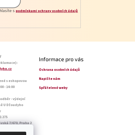
hlasíte s
podmínkami ochrany osobních údajů
ř
Informace pro vás
eklamace):
yho.cz
Ochrana osobních údajů
Napište nám
ené s eshopovou
0 - 14:00
Spřátelené weby
 odběr - výdejní
ně U Džoudyho
y
1 275
vská 7/670, Praha 2
o - Pá: 09:00 - 18:45