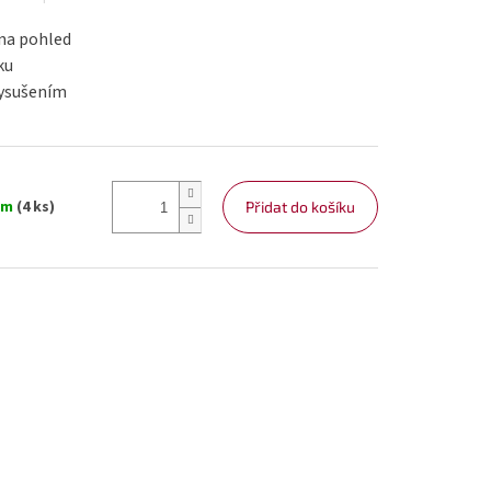
 na pohled
ku
vysušením
em
(4 ks)
Přidat do košíku