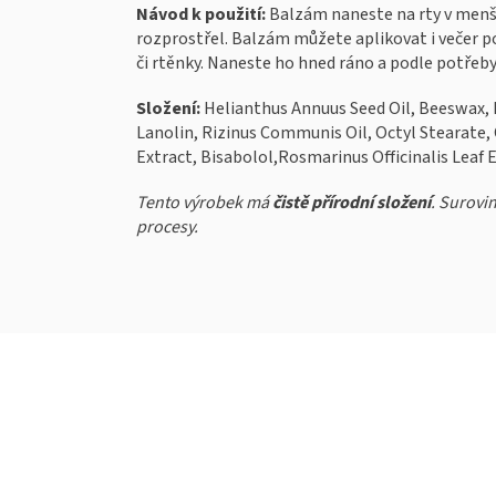
Návod k použití:
Balzám naneste na rty v menš
rozprostřel. Balzám můžete aplikovat i večer po 
či rtěnky. Naneste ho hned ráno a podle potře
Složení:
Helianthus Annuus Seed Oil, Beeswax, 
Lanolin, Rizinus Communis Oil, Octyl Stearate, 
Extract, Bisabolol,Rosmarinus Officinalis Leaf 
Tento výrobek má
čistě přírodní složení
. Surovi
procesy.