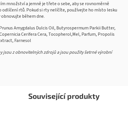
ím množství a jemně je třete o sebe, aby se rovnoměrně
odlíčení rtů. Pokud si rty nelíčíte, používejte ho místo lesku
by obnovujte během dne.
Prunus Amygdalus Dulcis Oil, Butyrospermum Parkii Butter,
Copernicia Cerifera Cera, Tocopherol,Mel, Parfum, Propolis
Extract, Farnesol
ny jsou z obnovitelných zdrojů a jsou použity šetrné výrobní
Související produkty