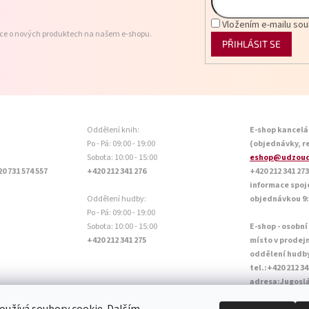
Vložením e-mailu sou
ace o nových produktech na našem e-shopu.
PŘIHLÁSIT SE
Oddělení knih:
E-shop kancelá
Po - Pá: 09:00 - 19:00
(objednávky, r
Sobota: 10:00 - 15:00
eshop@udzoud
20 731 574 557
+420 212 341 276
+420 212 341 273
informace spoj
Oddělení hudby:
objednávkou 9:0
Po - Pá: 09:00 - 19:00
Sobota: 10:00 - 15:00
E-shop - osobní
+420 212 341 275
místo v prodej
oddělení hudb
tel.:+420 212 34
adresa:Jugoslá
Otevírací doba P