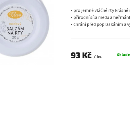
hodnocení
produktu
• pro jemné vláčné rty krásné
je
• přírodní síla medu a heřmán
0,0
• chrání před popraskáním a 
z
5
hvězdiček.
93 Kč
Sklad
/ ks
Měrná
cena: