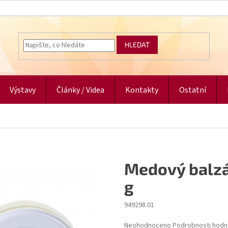
HLEDAT
Výstavy
Články / Videa
Kontakty
Ostatní
Medový balzá
g
949298.01
Průměrné
Neohodnoceno
Podrobnosti hodn