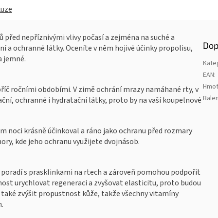
kuze
ů před nepříznivými vlivy počasí a zejména na suché a
Dop
í a ochranné látky. Oceníte v něm hojivé účinky propolisu,
a jemné.
Kate
EAN
:
Hmot
říč ročními obdobími. V zimě ochrání mrazy namáhané rty, v
Balen
ční, ochranné i hydratační látky, proto by na vaší koupelnové
m noci krásně účinkoval a ráno jako ochranu před rozmary
ory, kde jeho ochranu využijete dvojnásob.
si poradí s prasklinkami na rtech a zároveň pomohou podpořit
ost urychlovat regeneraci a zvyšovat elasticitu, proto budou
také zvýšit propustnost kůže, takže všechny vitamíny
.