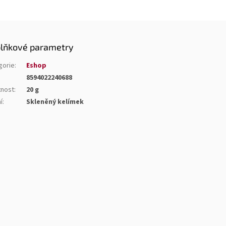
lňkové parametry
gorie
:
Eshop
8594022240688
nost
:
20 g
í
:
Skleněný kelímek