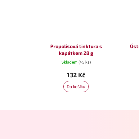
Propolisová tinktura s
Úst
kapátkem 28 g
Skladem
(>5 ks)
132 Kč
Do košíku
Z
á
p
a