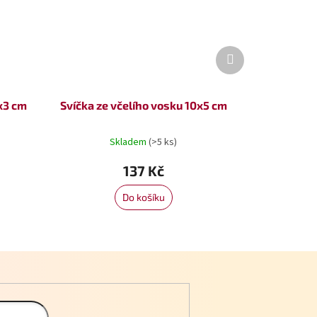
Další
produkt
7x3 cm
Svíčka ze včelího vosku 10x5 cm
Skladem
(>5 ks)
137 Kč
Do košíku