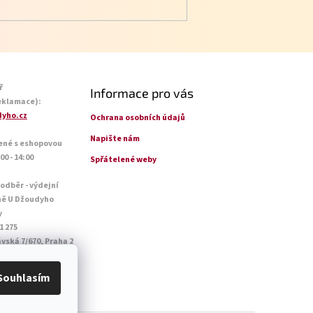
ř
Informace pro vás
eklamace):
yho.cz
Ochrana osobních údajů
Napište nám
ené s eshopovou
0 - 14:00
Spřátelené weby
 odběr - výdejní
ně U Džoudyho
y
1 275
vská 7/670, Praha 2
o - Pá: 09:00 - 18:45
14:45
Souhlasím