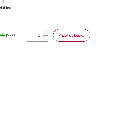
ití
 dutinu
dem
(5 ks)
Přidat do košíku