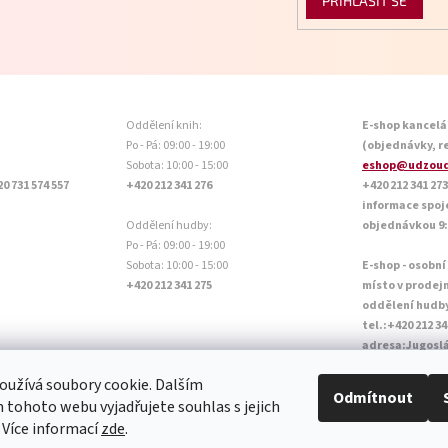
PŘIHLÁSIT SE
Oddělení knih:
E-shop kancelá
Po - Pá: 09:00 - 19:00
(objednávky, r
Sobota: 10:00 - 15:00
eshop@udzoud
20 731 574 557
+420 212 341 276
+420 212 341 273
informace spoj
Oddělení hudby:
objednávkou 9:0
Po - Pá: 09:00 - 19:00
Sobota: 10:00 - 15:00
E-shop - osobní
+420 212 341 275
místo v prodej
oddělení hudb
tel.:+420 212 34
adresa:Jugoslá
Otevírací doba P
užívá soubory cookie. Dalším
Sobota: 10:00 - 
Odmítnout
tohoto webu vyjadřujete souhlas s jejich
 Více informací
zde
.