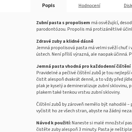
Popis
Hodnocení
Dis
Zubní pasta s propolisem
má osvěžující, desodo
parodontózou. Propolis má protizánětlivé účinky
Zdravé zuby a klidné dásně
Jemná propolisová pasta má velmi svěží chuť i v
ústech. Není příliš výrazná, ale naopak účinná. P
Jemná pasta vhodná pro každodenní čištění
Pravidelné a pečlivé čištění zubů je tou nejlep
čistit alespoň dvakrát denně, a to vždy před jí
plak je kyselý a demineralizuje zubní sklovinu, p
plakem také tenkou vrstvu zubní skloviny.
Čištění zubů by zároveň nemělo být nahodilé – 
vyčistit ho ze všech stran, abyste na žádný nez
Návod k použití:
Naneste si malé množství pas
čistěte zuby alespoň 3 minuty. Pasta je neštipla