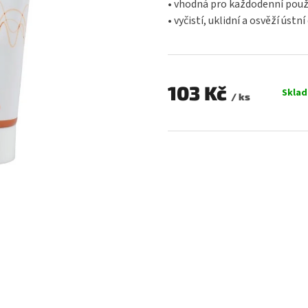
• vhodná pro každodenní použ
0,0
• vyčistí, uklidní a osvěží ústní
z
5
hvězdiček.
103 Kč
Skla
/ ks
Měrná
cena: