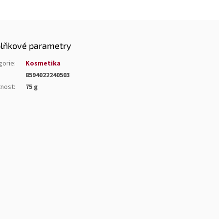
lňkové parametry
gorie
:
Kosmetika
8594022240503
nost
:
75 g