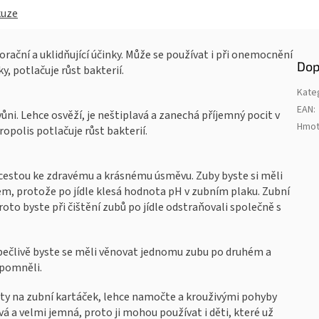
kuze
rační a uklidňující účinky. Může se používat i při onemocnění
Dop
, potlačuje růst bakterií.
Kate
EAN
:
ůni. Lehce osvěží, je neštiplavá a zanechá příjemný pocit v
Hmot
ropolis potlačuje růst bakterií.
ší cestou ke zdravému a krásnému úsměvu. Zuby byste si měli
dlem, protože po jídle klesá hodnota pH v zubním plaku. Zubní
roto byste při čištění zubů po jídle odstraňovali společně s
pečlivě byste se měli věnovat jednomu zubu po druhém a
apomněli.
ty na zubní kartáček, lehce namočte a krouživými pohyby
vá a velmi jemná, proto ji mohou používat i děti, které už