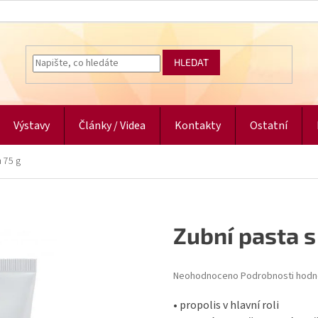
HLEDAT
Výstavy
Články / Videa
Kontakty
Ostatní
 75 g
Zubní pasta s
Průměrné
Neohodnoceno
Podrobnosti hodn
hodnocení
produktu
• propolis v hlavní roli
je