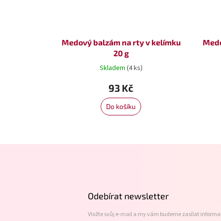
Medový balzám na rty v kelímku
Medo
20 g
Skladem
(4 ks)
93 Kč
Do košíku
Z
á
p
a
t
Odebírat newsletter
í
Vložte svůj e-mail a my vám budeme zasílat inform