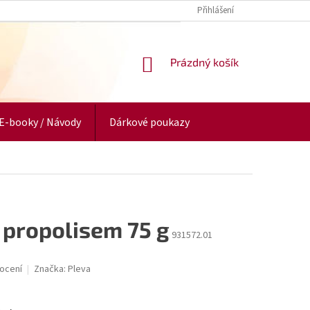
Přihlášení
NÁKUPNÍ
Prázdný košík
KOŠÍK
E-booky / Návody
Dárkové poukazy
 propolisem 75 g
931572.01
ocení
Značka:
Pleva