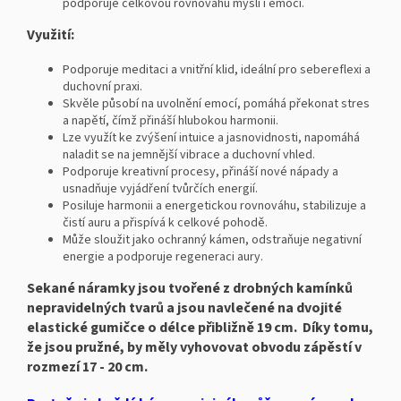
podporuje celkovou rovnováhu mysli i emocí.
Využití:
Podporuje meditaci a vnitřní klid, ideální pro sebereflexi a
duchovní praxi.
Skvěle působí na uvolnění emocí, pomáhá překonat stres
a napětí, čímž přináší hlubokou harmonii.
Lze využít ke zvýšení intuice a jasnovidnosti, napomáhá
naladit se na jemnější vibrace a duchovní vhled.
Podporuje kreativní procesy, přináší nové nápady a
usnadňuje vyjádření tvůrčích energií.
Posiluje harmonii a energetickou rovnováhu, stabilizuje a
čistí auru a přispívá k celkové pohodě.
Může sloužit jako ochranný kámen, odstraňuje negativní
energie a podporuje regeneraci aury.
Sekané náramky jsou tvořené z drobných kamínků
nepravidelných tvarů a jsou navlečené na dvojité
elastické gumičce o délce přibližně 19 cm. Díky tomu,
že jsou pružné, by měly vyhovovat obvodu zápěstí v
rozmezí 17 - 20 cm.