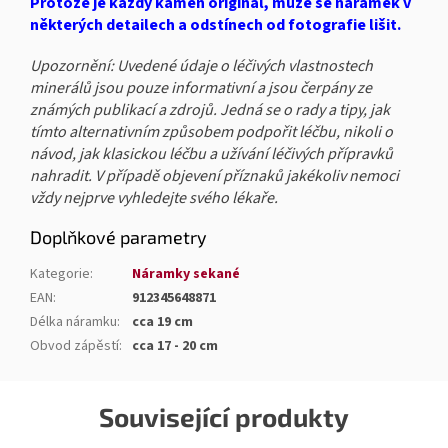
Protože je každý kámen originál, může se náramek v
některých detailech a odstínech od fotografie lišit.
Upozornění: Uvedené údaje o léčivých vlastnostech
minerálů jsou pouze informativní a jsou čerpány ze
známých publikací a zdrojů. Jedná se o rady a tipy, jak
tímto alternativním způsobem podpořit léčbu, nikoli o
návod, jak klasickou léčbu a užívání léčivých přípravků
nahradit. V případě objevení příznaků jakékoliv nemoci
vždy nejprve vyhledejte svého lékaře.
Doplňkové parametry
Kategorie
:
Náramky sekané
EAN
:
912345648871
Délka náramku
:
cca 19 cm
Obvod zápěstí
:
cca 17 - 20 cm
Související produkty