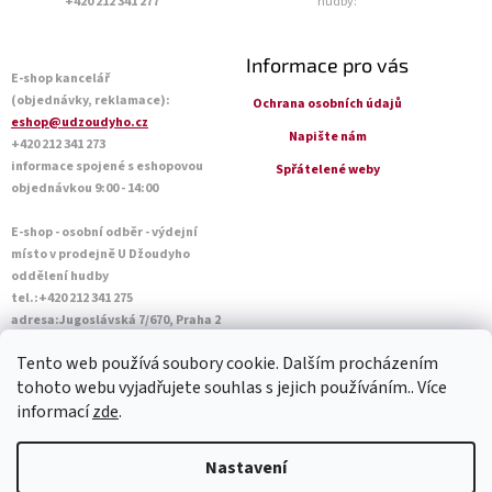
+420 212 341 277
hudby:
Informace pro vás
E-shop kancelář
(objednávky, reklamace):
Ochrana osobních údajů
eshop@udzoudyho.cz
Napište nám
+420 212 341 273
informace spojené s eshopovou
Spřátelené weby
objednávkou 9:00 - 14:00
E-shop - osobní odběr - výdejní
místo v prodejně U Džoudyho
oddělení hudby
tel.:+420 212 341 275
adresa:Jugoslávská 7/670, Praha 2
Otevírací doba Po - Pá: 09:00 - 18:45
Tento web používá soubory cookie. Dalším procházením
Sobota: 10:00 - 14:45
tohoto webu vyjadřujete souhlas s jejich používáním.. Více
informací
zde
.
Vytvořil Shoptet
Nastavení