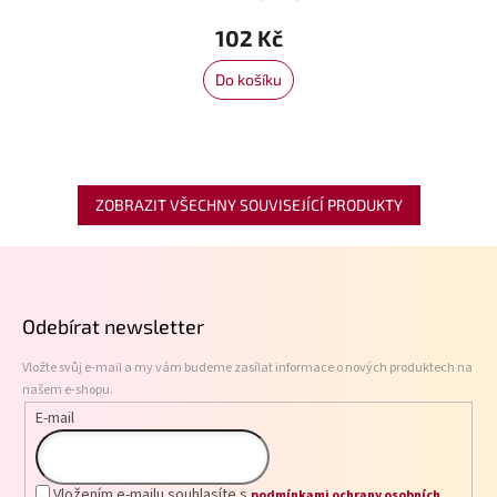
102 Kč
Do košíku
ZOBRAZIT VŠECHNY SOUVISEJÍCÍ PRODUKTY
Z
á
p
Odebírat newsletter
a
t
Vložte svůj e-mail a my vám budeme zasílat informace o nových produktech na
í
našem e-shopu.
E-mail
Vložením e-mailu souhlasíte s
podmínkami ochrany osobních