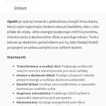
Diskuze
Opalit
je vzácný minerál s jedinečnou irizující hrou barev,
který svým tajemným leskem okouzlí každého, kdo s ním
přijde do styku. Jeho energie podporuje vnitřní proměnu,
otevírá cestu k duchovnímu růstu a posiluje intuici. Tento
kámen je ideálním společníkem pro ty, kdo hledají hlubší
propojení se sebou samými a se světem kolem.
Vlastnosti:
Transformace a osobní růst:
Podporuje uvolňování
starých vzorců a otevírá prostor pro nové začátky.
Intuice a duchovní vhled:
Posiluje schopnost vnímání
jemných energií a rozšiřuje duchovní uvědomění.
Emoční léčení:
Uvolňuje emocionální bloky a napomáhá
harmonizaci vnitřního světa.
Inspirace a kreativita:
Podněcuje tvůrčí myšlení a
napomáhá objevení nových perspektiv.
Harmonizace:
Vyvažuje energetické pole těla a