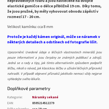
nepravidelných tvarů a jsou navlečené na dvojité
elastické gumičce o délce přibližně 19 cm. Díky tomu,
že jsou pružné, by měly vyhovovat obvodu zápěstí v
rozmezí 17 - 20 cm.
Velikost kamínku: cca 8 mm
Protože je každý kámen originál, může se náramek v
některých detailech a odstínech od fotografie lišit.
Upozornění: Uvedené údaje o léčivých vlastnostech minerálů jsou
pouze informativní a jsou čerpány ze známých publikací a zdrojů.
Jedná se o rady a tipy, jak tímto alternativním způsobem podpořit
léčbu, nikoli o návod, jak klasickou léčbu a užívání léčivých přípravků
nahradit. V případě objevení příznaků jakékoliv nemoci vždy nejprve
vyhledejte svého lékaře.
Doplňkové parametry
Kategorie
:
Náramky sekané
EAN
:
8595214512279