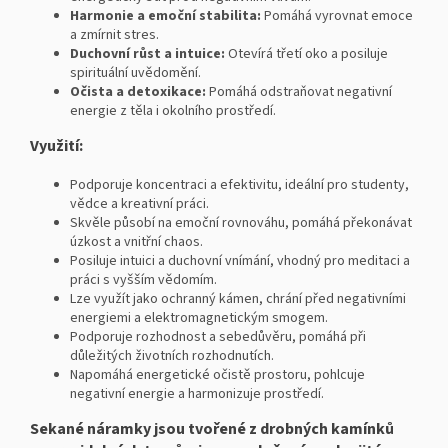
Harmonie a emoční stabilita:
Pomáhá vyrovnat emoce
a zmírnit stres.
Duchovní růst a intuice:
Otevírá třetí oko a posiluje
spirituální uvědomění.
Očista a detoxikace:
Pomáhá odstraňovat negativní
energie z těla i okolního prostředí.
Využití:
Podporuje koncentraci a efektivitu, ideální pro studenty,
vědce a kreativní práci.
Skvěle působí na emoční rovnováhu, pomáhá překonávat
úzkost a vnitřní chaos.
Posiluje intuici a duchovní vnímání, vhodný pro meditaci a
práci s vyšším vědomím.
Lze využít jako ochranný kámen, chrání před negativními
energiemi a elektromagnetickým smogem.
Podporuje rozhodnost a sebedůvěru, pomáhá při
důležitých životních rozhodnutích.
Napomáhá energetické očistě prostoru, pohlcuje
negativní energie a harmonizuje prostředí.
Sekané náramky jsou tvořené z drobných kamínků