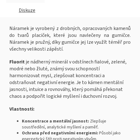
Diskuze
Náramek je vyrobený z drobných, opracovaných kamenů
do tvarů placiček, které jsou navlečeny na gumičce.
Náramek je pružný, díky gumičce jej lze využít téměř pro
všechny velikosti zápěstí.
Fluorit
je nádherný minerál v odstínech fialové, zelené,
modré nebo žluté, známý svou schopností
harmonizovat mysl, zlepšovat koncentraci a
odstraňovat negativní energie. Je to kámen mentální
jasnosti, intuice a rovnováhy, který pomáhá překonat
chaos a podpořit logické myšlení i duchovní rozvoj.
Vlastnosti:
Koncentrace a mentální jasnost:
Zlepšuje
soustředění, analytické myšlení a paměť.
Ochrana před negativními energiemi:
Působí jako
energetický štít proti negativním vlivům.