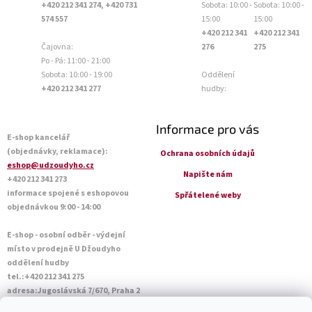
+420 212 341 274, +420 731
Sobota: 10:00 -
Sobota: 10:00 -
574 557
15:00
15:00
+420 212 341
+420 212 341
Čajovna:
276
275
Po - Pá: 11:00 - 21:00
Sobota: 10:00 - 19:00
Oddělení
+420 212 341 277
hudby:
Informace pro vás
E-shop kancelář
(objednávky, reklamace):
Ochrana osobních údajů
eshop@udzoudyho.cz
Napište nám
+420 212 341 273
informace spojené s eshopovou
Spřátelené weby
objednávkou 9:00 - 14:00
E-shop - osobní odběr - výdejní
místo v prodejně U Džoudyho
oddělení hudby
tel.:+420 212 341 275
adresa:Jugoslávská 7/670, Praha 2
Otevírací doba Po - Pá: 09:00 - 18:45