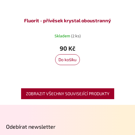
Fluorit - přívěsek krystal oboustranný
Skladem
(2 ks)
90 Kč
Do košíku
ZOBRAZIT VŠECHNY SOUVISEJÍCÍ PRODUKTY
Z
á
p
Odebírat newsletter
a
t