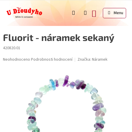
Přejít
na
NÁKUPNÍ
obsah
KOŠÍK
Fluorit - náramek sekaný
420820.01
Průměrné
Neohodnoceno
Podrobnosti hodnocení
Značka:
Náramek
hodnocení
produktu
je
0,0
z
5
hvězdiček.