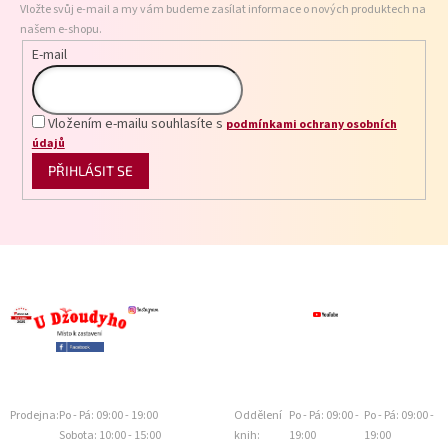
Vložte svůj e-mail a my vám budeme zasílat informace o nových produktech na
í
našem e-shopu.
E-mail
Vložením e-mailu souhlasíte s
podmínkami ochrany osobních
údajů
PŘIHLÁSIT SE
Prodejna:
Po - Pá: 09:00 - 19:00
Oddělení
Po - Pá: 09:00 -
Po - Pá: 09:00 -
Sobota: 10:00 - 15:00
knih:
19:00
19:00