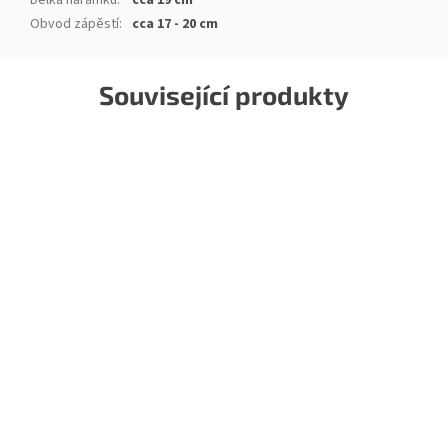
Délka náramku
:
cca 19 cm
Obvod zápěstí
:
cca 17 - 20 cm
Související produkty