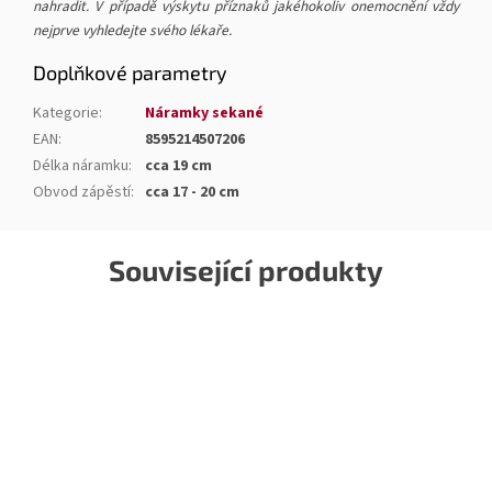
nahradit. V případě výskytu příznaků jakéhokoliv onemocnění vždy
nejprve vyhledejte svého lékaře.
Doplňkové parametry
Kategorie
:
Náramky sekané
EAN
:
8595214507206
Délka náramku
:
cca 19 cm
Obvod zápěstí
:
cca 17 - 20 cm
Související produkty