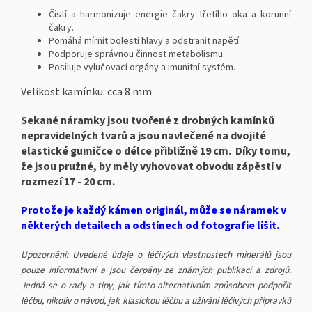
Čistí a harmonizuje energie čakry třetího oka a korunní
čakry.
Pomáhá mírnit bolesti hlavy a odstranit napětí.
Podporuje správnou činnost metabolismu.
Posiluje vylučovací orgány a imunitní systém.
Velikost kamínku: cca 8 mm
Sekané náramky jsou tvořené z drobných kamínků
nepravidelných tvarů a jsou navlečené na dvojité
elastické gumičce o délce přibližně 19 cm. Díky tomu,
že jsou pružné, by měly vyhovovat obvodu zápěstí v
rozmezí 17 - 20 cm.
Protože je každý kámen originál, může se náramek v
některých detailech a odstínech od fotografie lišit.
Upozornění: Uvedené údaje o léčivých vlastnostech minerálů jsou
pouze informativní a jsou čerpány ze známých publikací a zdrojů.
Jedná se o rady a tipy, jak tímto alternativním způsobem podpořit
léčbu, nikoliv o návod, jak klasickou léčbu a užívání léčivých přípravků