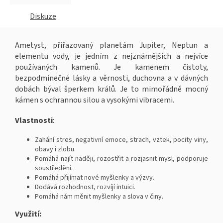
Diskuze
Ametyst, přiřazovaný planetám Jupiter, Neptun a
elementu vody, je jedním z nejznámějších a nejvíce
používaných kamenů. Je kamenem čistoty,
bezpodmínečné lásky a věrnosti, duchovna a v dávných
dobách býval šperkem králů. Je to mimořádně mocný
kámen s ochrannou silou a vysokými vibracemi.
Vlastnosti
:
Zahání stres, negativní emoce, strach, vztek, pocity viny,
obavy i zlobu.
Pomáhá najít naději, rozostřit a rozjasnit mysl, podporuje
soustředění.
Pomáhá přijímat nové myšlenky a výzvy.
Dodává rozhodnost, rozvíjí intuici.
Pomáhá nám měnit myšlenky a slova v činy.
Využití: