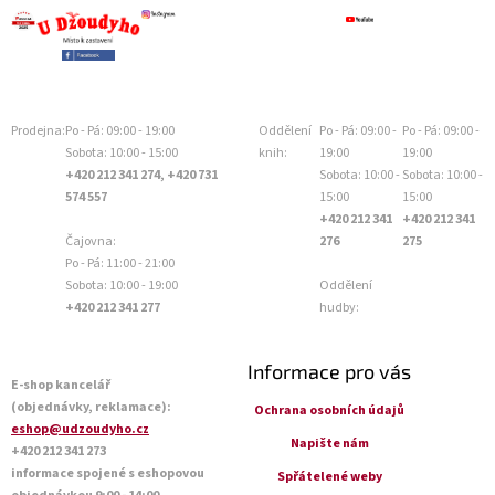
Prodejna:
Po - Pá: 09:00 - 19:00
Oddělení
Po - Pá: 09:00 -
Po - Pá: 09:00 -
Sobota: 10:00 - 15:00
knih:
19:00
19:00
+420 212 341 274, +420 731
Sobota: 10:00 -
Sobota: 10:00 -
574 557
15:00
15:00
+420 212 341
+420 212 341
Čajovna:
276
275
Po - Pá: 11:00 - 21:00
Sobota: 10:00 - 19:00
Oddělení
+420 212 341 277
hudby:
Informace pro vás
E-shop kancelář
(objednávky, reklamace):
Ochrana osobních údajů
eshop@udzoudyho.cz
Napište nám
+420 212 341 273
informace spojené s eshopovou
Spřátelené weby