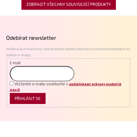
ZOBRAZIT VŠECHNY SOUVISEJÍCÍ PRODUKTY
Z
á
p
Odebírat newsletter
a
t
Vložte svůj e-mail a my vám budeme zasílat informace o nových produktech na
í
našem e-shopu.
E-mail
Vložením e-mailu souhlasíte s
podmínkami ochrany osobních
údajů
PŘIHLÁSIT SE