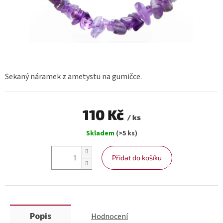
Sekaný náramek z ametystu na gumičce.
110 Kč
/ ks
Měrná
Skladem
(>5 ks)
cena:
Přidat do košíku
Popis
Hodnocení