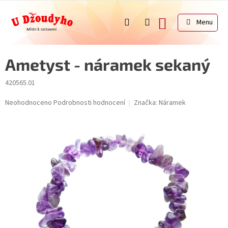
Přejít
na
NÁKUPNÍ
obsah
KOŠÍK
Ametyst - náramek sekaný
420565.01
Průměrné
Neohodnoceno
Podrobnosti hodnocení
Značka:
Náramek
hodnocení
produktu
je
0,0
z
5
hvězdiček.