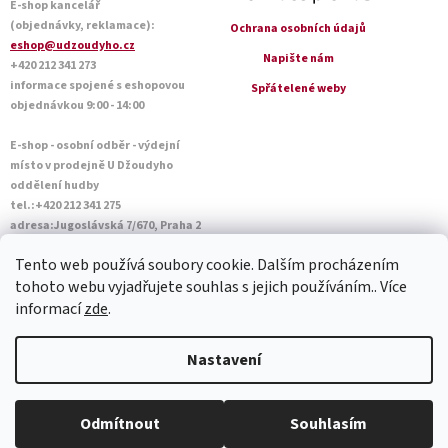
E-shop kancelář
(objednávky, reklamace):
Ochrana osobních údajů
eshop@udzoudyho.cz
Napište nám
+420 212 341 273
informace spojené s eshopovou
Spřátelené weby
objednávkou 9:00 - 14:00
E-shop - osobní odběr - výdejní
místo v prodejně U Džoudyho
oddělení hudby
tel.:+420 212 341 275
adresa:Jugoslávská 7/670, Praha 2
Otevírací doba Po - Pá: 09:00 - 18:45
Tento web používá soubory cookie. Dalším procházením
Sobota: 10:00 - 14:45
tohoto webu vyjadřujete souhlas s jejich používáním.. Více
informací
zde
.
Vytvořil Shoptet
Nastavení
Copyright 2026
U Džoudyho
. Všechna práva vyhrazena.
Upravit
Odmítnout
Souhlasím
nastavení cookies