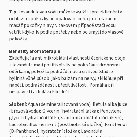
Tip:
Levandulovou vodu můžete využít i pro zklidnění a
ochlazení pokožky po opalování nebo pro relaxační
masáž pokožky hlavy. V takovém případě stačí vodu
vetřít kdykoliv podle potřeby nebo po umytí do vlasové
pokožky.
Benefity aromaterapie
Zklidňující a antimikrobiální vlastnosti éterického oleje
z levandule mají pozitivní vliv na pokožku s drobnými
oděrkami, pokožku podrážděnou a citlivou. Sladce
bylinná vůně působí jako balzám na nervy, zklidňuje při
napětí, podrážděnosti, přecitlivělosti. Pomáhá při
nespavosti a dodává klid duši.
Složení:
Aqua (demineralizovaná voda); Betula alba juice
(březová voda); Glycerin (hydratační látka); Pentylene
glycol (hydratační látka, s antimikrobiálním účinkem);
Lactobacillus Ferment (postbiotická složka); Panthenol
(D-Panthenol, hydratační složka); Lavandula