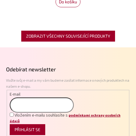
Do košíku
ZOBRAZIT VŠECHNY SOUVISEJÍCÍ PRODUKTY
Z
á
p
Odebírat newsletter
a
t
Vložte svůj e-mail a my vám budeme zasílat informace o nových produktech na
í
našem e-shopu.
E-mail
Vložením e-mailu souhlasíte s
podmínkami ochrany osobních
údajů
PŘIHLÁSIT SE