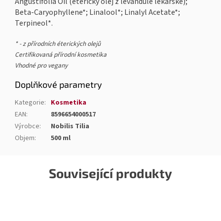
Angustifolia Oil (éterický olej z levandule lékařské);
Beta-Caryophyllene*; Linalool*; Linalyl Acetate*;
Terpineol*.
* - z přírodních éterických olejů
Certifikovaná přírodní kosmetika
Vhodné pro vegany
Doplňkové parametry
Kategorie
:
Kosmetika
EAN
:
8596654000517
Výrobce
:
Nobilis Tilia
Objem
:
500 ml
Související produkty