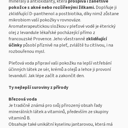
minerály a antioxidanty, která
prospívá i zánětlivé
pokožce s akné nebo rozšířenými žilkami.
Doplňuje ji
zklidňující D-panthenol a postbiotika, díky nimž zůstane
mikrobiom vaší pokožky v rovnováze.
Aromaterapeutickou složkou v pleťové vodě je éterický
olej z levandule lékařské pocházející přímo z
francouzské Provence. Jeho všestranně
zklidňující
účinky
působí příznivě na pleť, zvláště tu citlivou, i na
rozbouřenou mysl.
Pleťová voda připraví vaši pokožku na lepší vstřebání
účinných látek ze sér, krémů a olejů a lehce ji provoní
levandulí. Jak lépe začít a zakončit den.
Ty nejlepší suroviny z přírody
Březová voda
Je tradičně známá pro svůj přirozený obsah řady
minerálních látek a vitaminů, především ze skupiny
vitaminů B.
Obsahuje také unikátní kyselinu jantarovou, která má