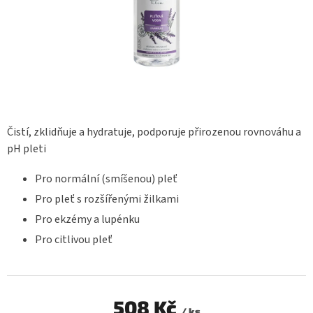
Čistí, zklidňuje a hydratuje, podporuje přirozenou rovnováhu a
pH pleti
Pro normální (smíšenou) pleť
Pro pleť s rozšířenými žilkami
Pro ekzémy a lupénku
Pro citlivou pleť
508 Kč
/ ks