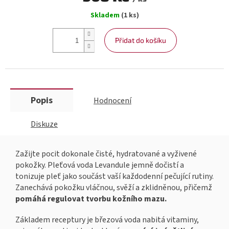
Měrná
Skladem
(1 ks)
cena:
Přidat do košíku
Popis
Hodnocení
Diskuze
Zažijte pocit dokonale čisté, hydratované a vyživené
pokožky. Pleťová voda Levandule jemně dočistí a
tonizuje pleť jako součást vaší každodenní pečující rutiny.
Zanechává pokožku vláčnou, svěží a zklidněnou, přičemž
pomáhá regulovat tvorbu kožního mazu.
Základem receptury je březová voda nabitá vitaminy,