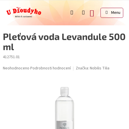
Přejít
na
NÁKUPNÍ
obsah
KOŠÍK
Pleťová voda Levandule 500
ml
412751.01
Průměrné
Neohodnoceno
Podrobnosti hodnocení
Značka:
Nobilis Tilia
hodnocení
produktu
je
0,0
z
5
hvězdiček.