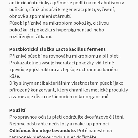
antioxidační účinky a přímo se podílí na metabolismu v
buňkách, čímž přispívá k regeneraci pleti, vyživení,
obnově a zpomalení stárnutí.
Působí příznivě na mikrobiom pokožky, citlivou
pokožku, či pokožku s hyperpigmentací nebo
rozšířenými žilkami.
Postbiotická složka Lactobacillus ferment
Příznivě působí na rovnováhu mikrobiomu a pH pleti.
Prokazatelně zvyšuje hydrataci pokožky, viditelně
zpevňuje její strukturu a zlepšuje ochrannou bariéru
kůže.
Díky silným antibakteriálním vlastnostem působí jako
přirozený konzervant, který chrání kosmetické produkty
a zamezuje růstu nežádoucích mikroorganismů.
Použití
Pro správnou očistu pleti dodržujte dvoufázové čištění.
Nejprve odstraňte nečistoty a make-up pomocí
Odličovacího oleje Levandule.
Poté naneste na
tamponek pleťovou vodu a pleť dočistěte.