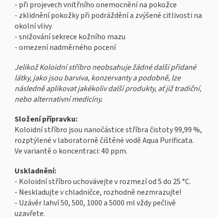
- při projevech vnitřního onemocnění na pokožce
- zklidnění pokožky při podráždění a zvýšené citlivosti na
okolní vlivy
- snižování sekrece kožního mazu
- omezení nadměrného pocení
Jelikož Koloidní stříbro neobsahuje žádné další přidané
látky, jako jsou barviva, konzervanty a podobně, lze
následně aplikovat jakékoliv další produkty, ať již tradiční,
nebo alternativní medicíny.
Složení přípravku:
Koloidní stříbro jsou nanočástice stříbra čistoty 99,99 %,
rozptýlené v laboratorně čištěné vodě Aqua Purificata.
Ve variantě o koncentraci: 40 ppm.
Uskladnění:
- Koloidní stříbro uchovávejte v rozmezí od 5 do 25 °C.
- Neskladujte v chladničce, rozhodně nezmrazujte!
- Uzávěr lahví 50, 500, 1000 a 5000 ml vždy pečlivě
uzavřete.