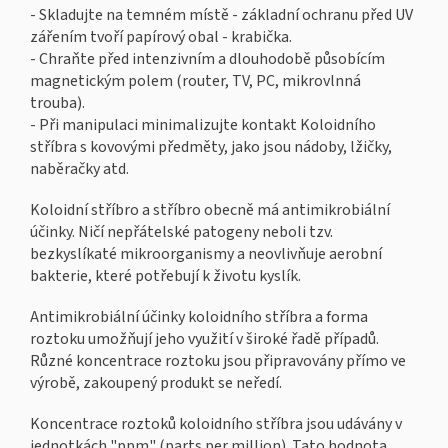
- Skladujte na temném místě - základní ochranu před UV
zářením tvoří papírový obal - krabička.
- Chraňte před intenzivním a dlouhodobě působícím
magnetickým polem (router, TV, PC, mikrovlnná
trouba).
- Při manipulaci minimalizujte kontakt Koloidního
stříbra s kovovými předměty, jako jsou nádoby, lžičky,
naběračky atd.
Koloidní stříbro a stříbro obecně má antimikrobiální
účinky. Ničí nepřátelské patogeny neboli tzv.
bezkyslíkaté mikroorganismy a neovlivňuje aerobní
bakterie, které potřebují k životu kyslík.
Antimikrobiální účinky koloidního stříbra a forma
roztoku umožňují jeho využití v široké řadě případů.
Různé koncentrace roztoku jsou připravovány přímo ve
výrobě, zakoupený produkt se neředí.
Koncentrace roztoků koloidního stříbra jsou udávány v
jednotkách "ppm" (parts per million). Tato hodnota