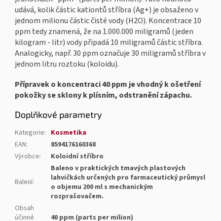
udává, kolik částic kationtů stříbra (Ag+) je obsaženo v
jednom milionu částic čisté vody (H2O). Koncentrace 10
ppm tedy znamená, že na 1.000.000 miligramů (jeden
kilogram - litr) vody připadá 10 miligramů částic stříbra.
Analogicky, např. 30 ppm označuje 30 miligramů stříbra v
jednom litru roztoku (koloidu).
Přípravek o koncentraci 40 ppm je vhodný k ošetření
pokožky se sklony k plísním, odstranění zápachu.
Doplňkové parametry
Kategorie
:
Kosmetika
EAN
:
8594176160368
Výrobce
:
Koloidní stříbro
Baleno v praktických tmavých plastových
lahvičkách určených pro farmaceutický průmysl
Balení
:
o objemu 200 ml s mechanickým
rozprašovačem.
Obsah
účinné
40 ppm (parts per milion)