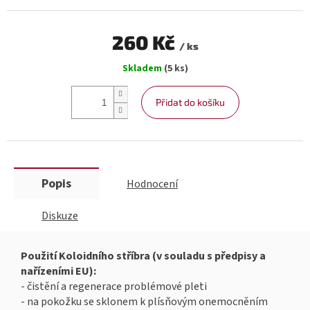
260 Kč
/ ks
Měrná
Skladem
(5 ks)
cena:
Přidat do košíku
Popis
Hodnocení
Diskuze
Použití Koloidního stříbra (v souladu s předpisy a
nařízeními EU):
- čistění a regenerace problémové pleti
- na pokožku se sklonem k plísňovým onemocněním