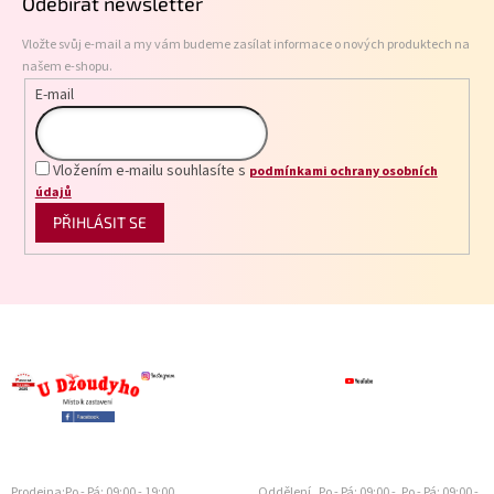
Odebírat newsletter
a
t
Vložte svůj e-mail a my vám budeme zasílat informace o nových produktech na
í
našem e-shopu.
E-mail
Vložením e-mailu souhlasíte s
podmínkami ochrany osobních
údajů
PŘIHLÁSIT SE
Prodejna:
Po - Pá: 09:00 - 19:00
Oddělení
Po - Pá: 09:00 -
Po - Pá: 09:00 -