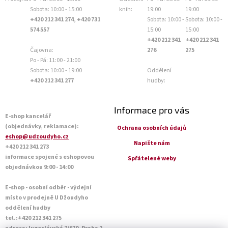
Sobota: 10:00 - 15:00
knih:
19:00
19:00
+420 212 341 274, +420 731
Sobota: 10:00 -
Sobota: 10:00 -
574 557
15:00
15:00
+420 212 341
+420 212 341
Čajovna:
276
275
Po - Pá: 11:00 - 21:00
Sobota: 10:00 - 19:00
Oddělení
+420 212 341 277
hudby:
Informace pro vás
E-shop kancelář
(objednávky, reklamace):
Ochrana osobních údajů
eshop@udzoudyho.cz
Napište nám
+420 212 341 273
informace spojené s eshopovou
Spřátelené weby
objednávkou 9:00 - 14:00
E-shop - osobní odběr - výdejní
místo v prodejně U Džoudyho
oddělení hudby
tel.:+420 212 341 275