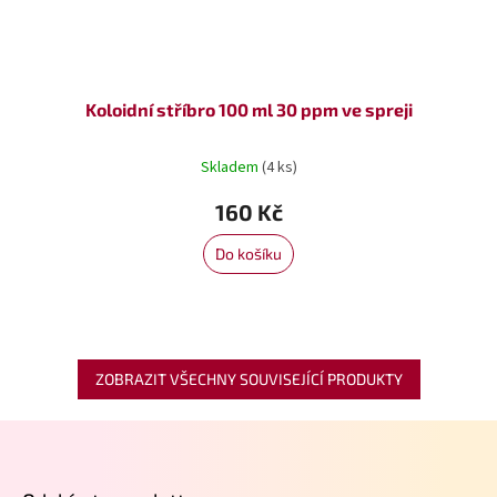
Koloidní stříbro 100 ml 30 ppm ve spreji
Skladem
(4 ks)
160 Kč
Do košíku
ZOBRAZIT VŠECHNY SOUVISEJÍCÍ PRODUKTY
Z
á
p