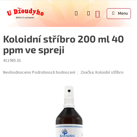
Přejít
na
NÁKUPNÍ
obsah
KOŠÍK
Koloidní stříbro 200 ml 40
ppm ve spreji
411965.01
Průměrné
Neohodnoceno
Podrobnosti hodnocení
Značka:
Koloidní stříbro
hodnocení
produktu
je
0,0
z
5
hvězdiček.