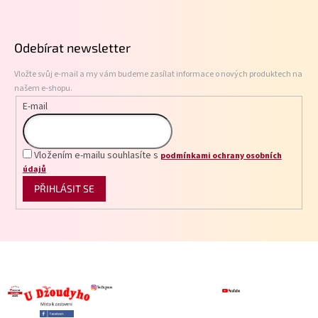
Z
á
p
Odebírat newsletter
a
t
Vložte svůj e-mail a my vám budeme zasílat informace o nových produktech na
í
našem e-shopu.
E-mail
Vložením e-mailu souhlasíte s
podmínkami ochrany osobních
údajů
PŘIHLÁSIT SE