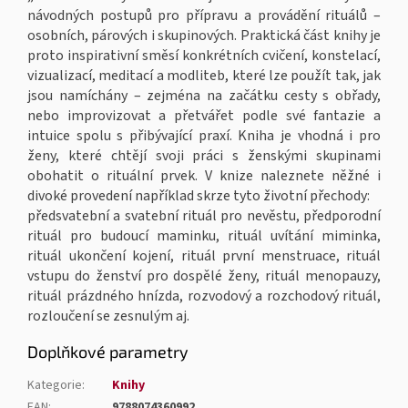
návodných postupů pro přípravu a provádění rituálů –
osobních, párových i skupinových. Praktická část knihy je
proto inspirativní směsí konkrétních cvičení, konstelací,
vizualizací, meditací a modliteb, které lze použít tak, jak
jsou namíchány – zejména na začátku cesty s obřady,
nebo improvizovat a přetvářet podle své fantazie a
intuice spolu s přibývající praxí. Kniha je vhodná i pro
ženy, které chtějí svoji práci s ženskými skupinami
obohatit o rituální prvek. V knize naleznete něžné i
divoké provedení například skrze tyto životní přechody:
předsvatební a svatební rituál pro nevěstu, předporodní
rituál pro budoucí maminku, rituál uvítání miminka,
rituál ukončení kojení, rituál první menstruace, rituál
vstupu do ženství pro dospělé ženy, rituál menopauzy,
rituál prázdného hnízda, rozvodový a rozchodový rituál,
rozloučení se zesnulým aj.
Doplňkové parametry
Kategorie
:
Knihy
EAN
:
9788074360992