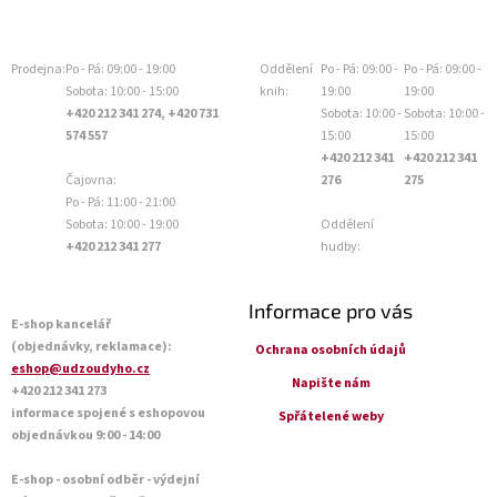
Prodejna:
Po - Pá: 09:00 - 19:00
Oddělení
Po - Pá: 09:00 -
Po - Pá: 09:00 -
Sobota: 10:00 - 15:00
knih:
19:00
19:00
+420 212 341 274, +420 731
Sobota: 10:00 -
Sobota: 10:00 -
574 557
15:00
15:00
+420 212 341
+420 212 341
Čajovna:
276
275
Po - Pá: 11:00 - 21:00
Sobota: 10:00 - 19:00
Oddělení
+420 212 341 277
hudby:
Informace pro vás
E-shop kancelář
(objednávky, reklamace):
Ochrana osobních údajů
eshop@udzoudyho.cz
Napište nám
+420 212 341 273
informace spojené s eshopovou
Spřátelené weby
objednávkou 9:00 - 14:00
E-shop - osobní odběr - výdejní