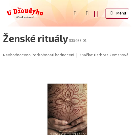
Přejít
na
NÁKUPNÍ
obsah
KOŠÍK
Ženské rituály
935688.01
Průměrné
Neohodnoceno
Podrobnosti hodnocení
Značka:
Barbora Zemanová
hodnocení
produktu
je
0,0
z
5
hvězdiček.