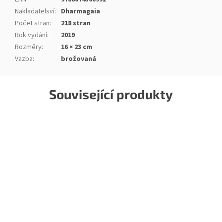
Nakladatelsví
:
Dharmagaia
Počet stran
:
218 stran
Rok vydání
:
2019
Rozměry
:
16 × 23 cm
Vazba
:
brožovaná
Související produkty