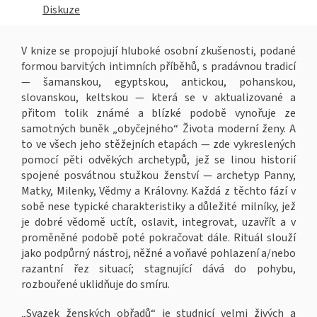
Diskuze
V knize se propojují hluboké osobní zkušenosti, podané
formou barvitých intimních příběhů, s pradávnou tradicí
— šamanskou, egyptskou, antickou, pohanskou,
slovanskou, keltskou — která se v aktualizované a
přitom tolik známé a blízké podobě vynořuje ze
samotných buněk „obyčejného“ Života moderní ženy. A
to ve všech jeho stěžejních etapách — zde vykreslených
pomocí pěti odvěkých archetypů, jež se linou historií
spojené posvátnou stužkou ženství — archetyp Panny,
Matky, Milenky, Vědmy a Královny. Každá z těchto fází v
sobě nese typické charakteristiky a důležité milníky, jež
je dobré vědomě uctít, oslavit, integrovat, uzavřít a v
proměněné podobě poté pokračovat dále. Rituál slouží
jako podpůrný nástroj, něžné a voňavé pohlazení a/nebo
razantní řez situací; stagnující dává do pohybu,
rozbouřené uklidňuje do smíru.
„Svazek ženských obřadů“ je studnicí velmi živých a