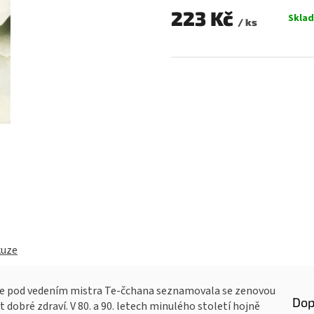
0,0
223 Kč
Skla
/ ks
z
Měrná
5
cena:
hvězdiček.
kuze
de se pod vedením mistra Te-čchana seznamovala se zenovou
Dop
t dobré zdraví. V 80. a 90. letech minulého století hojně