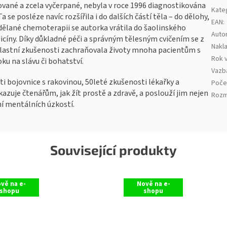
cované a zcela vyčerpané, nebyla v roce 1996 diagnostikována
Kate
 se posléze navíc rozšířila i do dalších částí těla – do dělohy,
EAN
:
rodělané chemoterapii se autorka vrátila do šaolinského
Auto
icíny. Díky důkladné péči a správným tělesným cvičením se z
Nakla
 vlastní zkušenosti zachraňovala životy mnoha pacientům s
Rok 
ku na slávu či bohatství.
Vazb
ti bojovnice s rakovinou, 50leté zkušenosti lékařky a
Poče
azuje čtenářům, jak žít prostě a zdravě, a poslouží jim nejen
Rozm
ní mentálních úzkostí.
Související produkty
vě na e-
Nově na e-
shopu
shopu