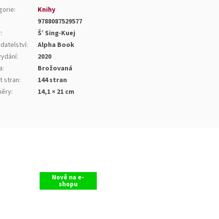
gorie
:
Knihy
9788087529577
r
:
Š’ Sing-Kuej
datelství
:
Alpha Book
vydání
:
2020
a
:
Brožovaná
t stran
:
144 stran
ěry
:
14,1 × 21 cm
Nově na e-
shopu