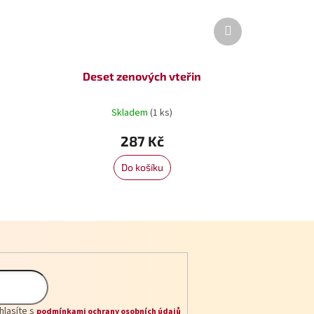
Další
produkt
Deset zenových vteřin
Skladem
(1 ks)
287 Kč
Do košíku
hlasíte s
podmínkami ochrany osobních údajů