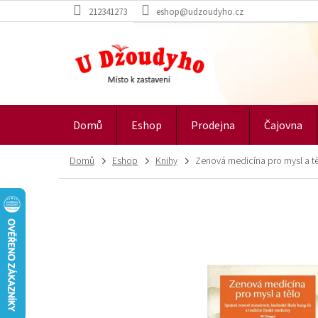
Přejít
212341273
eshop@udzoudyho.cz
na
obsah
Domů
Eshop
Prodejna
Čajovna
Domů
Eshop
Knihy
Zenová medicína pro mysl a t