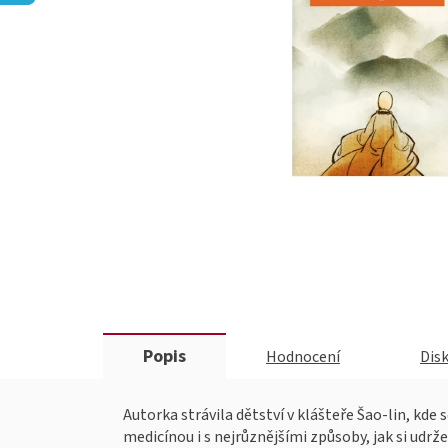
Popis
Hodnocení
Dis
Autorka strávila dětství v klášteře Šao-lin, k
medicínou i s nejrůznějšími způsoby, jak si udrže