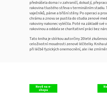
přednášela doma i v zahraničí, dokud jí, přepra
rakovina tlustého střeva v terminálním stadiu. Ta
vaječníků, pánve a břišní stěny. Po operaci a p
chrámu a znovu se pustila do studia zenové med
rakoviny nakonec vyléčila. Poté na základě své
rakovinou a oddala se charitativní práci bez náro
Tato kniha je sbírkou autorčiny 20leté zkušenos
celoživotní moudrosti zenové léčitelky. Kniha uk
při léčbě fyzických onemocnění, ale i ke zmírně
Nově na e-
No
shopu