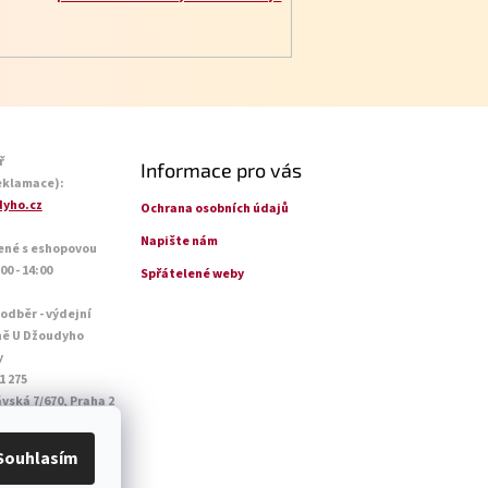
ř
Informace pro vás
eklamace):
yho.cz
Ochrana osobních údajů
Napište nám
ené s eshopovou
0 - 14:00
Spřátelené weby
 odběr - výdejní
ně U Džoudyho
y
1 275
vská 7/670, Praha 2
o - Pá: 09:00 - 18:45
14:45
Souhlasím