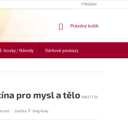
Přihlášení
NÁKUPNÍ
Prázdný košík
KOŠÍK
E-booky / Návody
Dárkové poukazy
na pro mysl a tělo
938277.01
ocení
Značka:
Š’ Sing-Kuej