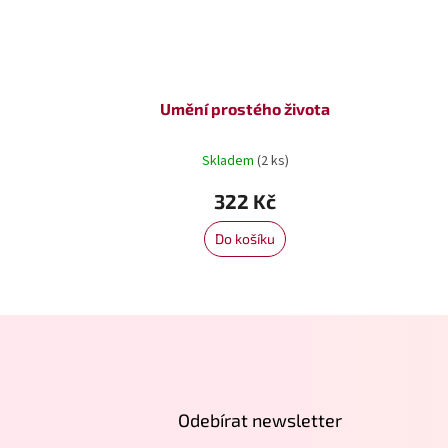
Umění prostého života
Skladem
(2 ks)
322 Kč
Do košíku
Z
á
p
a
t
Odebírat newsletter
í