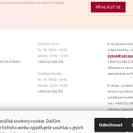
ace o nových produktech na našem e-shopu.
PŘIHLÁSIT SE
Oddělení knih:
E-shop kancelá
Po - Pá: 09:00 - 19:00
(objednávky, r
Sobota: 10:00 - 15:00
eshop@udzoud
20 731 574 557
+420 212 341 276
+420 212 341 273
informace spoj
Oddělení hudby:
objednávkou 9:0
Po - Pá: 09:00 - 19:00
Sobota: 10:00 - 15:00
E-shop - osobní
+420 212 341 275
místo v prodej
oddělení hudb
tel.:+420 212 34
adresa:Jugoslá
Otevírací doba P
užívá soubory cookie. Dalším
Sobota: 10:00 - 
Odmítnout
tohoto webu vyjadřujete souhlas s jejich