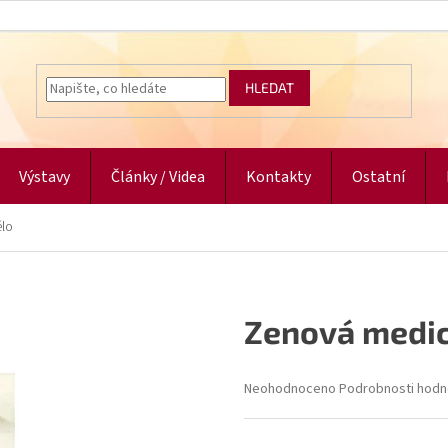
HLEDAT
Výstavy
Články / Videa
Kontakty
Ostatní
ělo
Zenová medicí
Průměrné
Neohodnoceno
Podrobnosti hodn
hodnocení
produktu
je