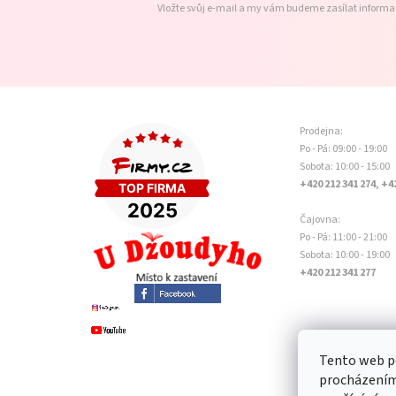
Vložte svůj e-mail a my vám budeme zasílat inform
Prodejna:
Po - Pá: 09:00 - 19:00
Sobota: 10:00 - 15:00
+420 212 341 274, +4
Čajovna:
Po - Pá: 11:00 - 21:00
Sobota: 10:00 - 19:00
+420 212 341 277
Tento web po
procházením 