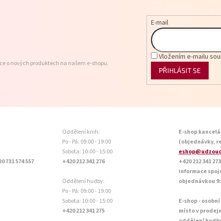
E-mail
Vložením e-mailu sou
ace o nových produktech na našem e-shopu.
PŘIHLÁSIT SE
Oddělení knih:
E-shop kancelá
Po - Pá: 09:00 - 19:00
(objednávky, r
Sobota: 10:00 - 15:00
eshop@udzoud
20 731 574 557
+420 212 341 276
+420 212 341 273
informace spoj
Oddělení hudby:
objednávkou 9:0
Po - Pá: 09:00 - 19:00
Sobota: 10:00 - 15:00
E-shop - osobní
+420 212 341 275
místo v prodej
oddělení hudb