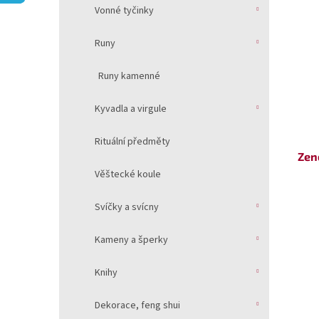
V
n
í
Vonné tyčinky
ý
í
p
p
p
a
Runy
i
r
n
s
o
e
Runy kamenné
p
d
l
r
u
Kyvadla a virgule
o
k
d
t
Rituální předměty
u
ů
Zen
k
Věštecké koule
t
ů
Svíčky a svícny
Kameny a šperky
Knihy
Dekorace, feng shui