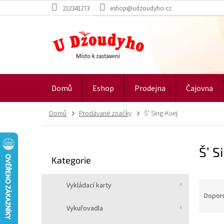
Přejít
212341273
eshop@udzoudyho.cz
na
obsah
Domů
Eshop
Prodejna
Čajovna
Domů
Prodávané značky
Š’ Sing-Kuej
P
Š’ S
o
Přeskočit
Kategorie
s
kategorie
t
Ř
r
Vykládací karty
a
a
Dopor
z
n
Vykuřovadla
e
n