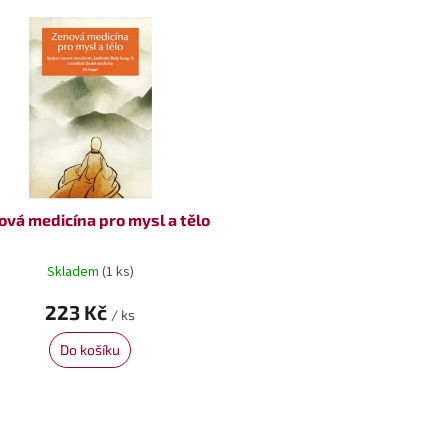
ová medicína pro mysl a tělo
Skladem
(1 ks)
223 Kč
/ ks
Do košíku
O
v