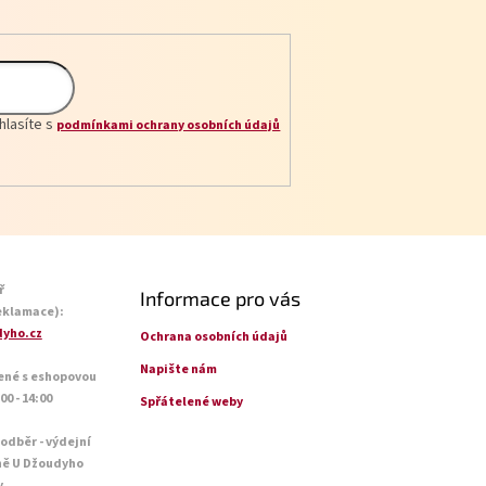
hlasíte s
podmínkami ochrany osobních údajů
ř
Informace pro vás
eklamace):
yho.cz
Ochrana osobních údajů
Napište nám
ené s eshopovou
0 - 14:00
Spřátelené weby
 odběr - výdejní
ně U Džoudyho
y