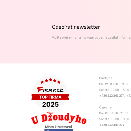
á
p
a
t
Odebírat newsletter
í
Vložte svůj e-mail a my vám budeme zasílat inform
Prodejna:
Po - Pá: 09:00 - 19:00
Sobota: 10:00 - 15:00
+420 212 341 274, +4
Čajovna:
Po - Pá: 11:00 - 21:00
Sobota: 10:00 - 19:00
+420 212 341 277