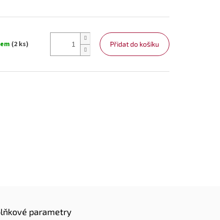
dem
(2 ks)
Přidat do košíku
lňkové parametry