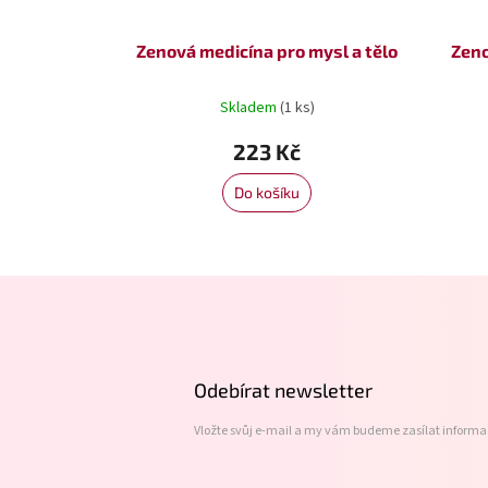
Zenová medicína pro mysl a tělo
Zeno
Skladem
(1 ks)
223 Kč
Do košíku
Z
á
p
a
t
Odebírat newsletter
í
Vložte svůj e-mail a my vám budeme zasílat inform