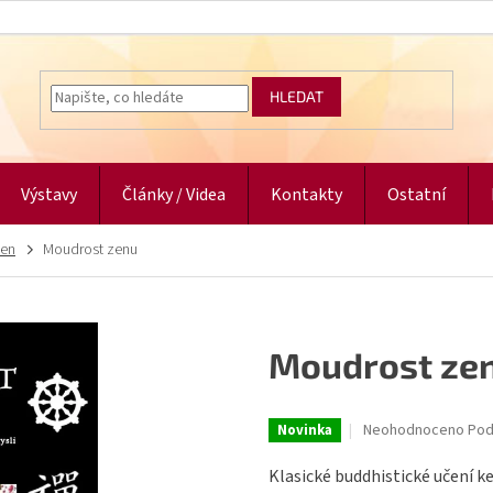
HLEDAT
Výstavy
Články / Videa
Kontakty
Ostatní
en
Moudrost zenu
Moudrost ze
Průměrné
Neohodnoceno
Pod
Novinka
hodnocení
produktu
Klasické buddhistické učení ke
je