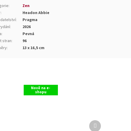
gorie
:
Zen
r
:
Headon Abbie
datelství
:
Pragma
vydání
:
2026
a
:
Pevná
t stran
:
96
ěry
:
13 x 16,5 cm
Nově na e-
shopu
Další
produkt