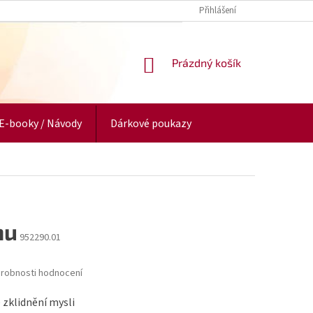
Přihlášení
NÁKUPNÍ
Prázdný košík
KOŠÍK
E-booky / Návody
Dárkové poukazy
nu
952290.01
robnosti hodnocení
 zklidnění mysli