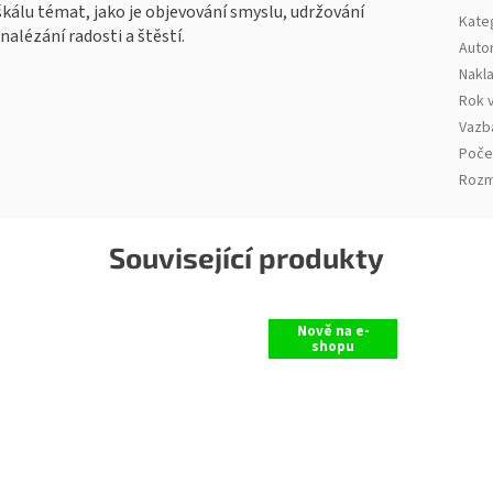
kálu témat, jako je objevování smyslu, udržování
Kate
nalézání radosti a štěstí.
Auto
Nakla
Rok 
Vazb
Poče
Rozm
Související produkty
Nově na e-
shopu