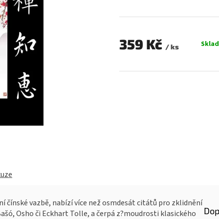
0,0
z
5
hvězdiček.
359 Kč
Skla
/ ks
Měrná
cena:
kuze
í čínské vazbě, nabízí více než osmdesát citátů pro zklidnění
Dop
ašó, Osho či Eckhart Tolle, a čerpá z?moudrosti klasického