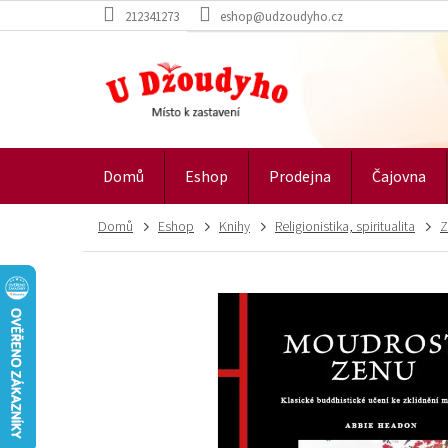
Přejít
212341273
eshop@udzoudyho.cz
na
obsah
Domů
Eshop
Prodejna
Čajovna
Domů
Eshop
Knihy
Religionistika, spiritualita
Z