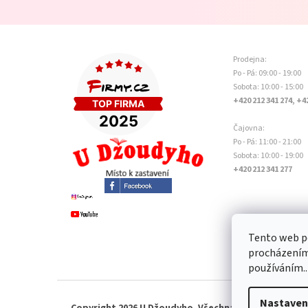
Prodejna:
Po - Pá: 09:00 - 19:00
Sobota: 10:00 - 15:00
+420 212 341 274, +4
Čajovna:
Po - Pá: 11:00 - 21:00
Sobota: 10:00 - 19:00
+420 212 341 277
Tento web po
procházením 
používáním..
Nastaven