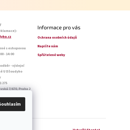
ř
Informace pro vás
eklamace):
yho.cz
Ochrana osobních údajů
Napište nám
ené s eshopovou
0 - 14:00
Spřátelené weby
 odběr - výdejní
ně U Džoudyho
y
1 275
vská 7/670, Praha 2
o - Pá: 09:00 - 18:45
14:45
Souhlasím