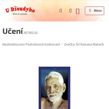
Přejít
na
NÁKUPNÍ
obsah
KOŠÍK
Učení
937402.01
Průměrné
Neohodnoceno
Podrobnosti hodnocení
Značka:
Šrí Ramana Maharši
hodnocení
produktu
je
0,0
z
5
hvězdiček.