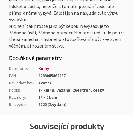
učení o jednotě, jako jeden z nepochybných vrcholů
lidského ducha, nejenže k tomuto poznání vede, ale
přímo k němu vyzývá. Záleží jen na nás, zda tuto výzvu
vyslyšíme.
Nic není tak prosté jako být sebou. Nevyžaduje to
žádného úsilí, žádného pomocného prostředku. Je pouze
třeba zanechat chybného ztotožňování a být - ve svém
věčném, přirozeném stavu.
Doplňkové parametry
Kategorie
:
Knihy
EAN
:
9788085862997
Nakladatelství
:
Avatar
Popis
:
1× kniha, vázaná, 264 stran, česky
Rozměry
:
14 × 21 cm
Rok vydání
:
2020 (2.vydání)
Související produkty