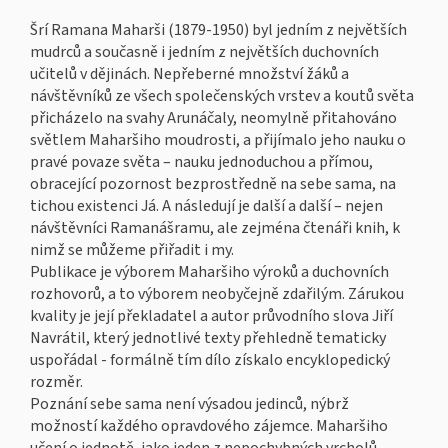
Šrí Ramana Maharši (1879-1950) byl jedním z největších
mudrců a současně i jedním z největších duchovních
učitelů v dějinách. Nepřeberné množství žáků a
návštěvníků ze všech společenských vrstev a koutů světa
přicházelo na svahy Arunáčaly, neomylně přitahováno
světlem Maharšiho moudrosti, a přijímalo jeho nauku o
pravé povaze světa – nauku jednoduchou a přímou,
obracející pozornost bezprostředně na sebe sama, na
tichou existenci Já. A následují je další a další – nejen
návštěvníci Ramanášramu, ale zejména čtenáři knih, k
nimž se můžeme přiřadit i my.
Publikace je výborem Maharšiho výroků a duchovních
rozhovorů, a to výborem neobyčejně zdařilým. Zárukou
kvality je její překladatel a autor průvodního slova Jiří
Navrátil, který jednotlivé texty přehledně tematicky
uspořádal - formálně tím dílo získalo encyklopedický
rozměr.
Poznání sebe sama není výsadou jedinců, nýbrž
možností každého opravdového zájemce. Maharšiho