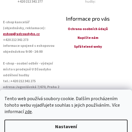
+420 212 341 277
hudby:
Informace pro vás
E-shop kancelář
(objednávky, reklamace):
Ochrana osobních údajů
eshop@udzoudyho.cz
Napište nám
+420 212 341 273
informace spojené s eshopovou
Spřátelené weby
objednávkou 9:00 - 14:00
E-shop - osobní odběr - výdejní
místo v prodejně U Džoudyho
oddělení hudby
tel.:+420 212 341 275
adresa:Jugoslávská 7/670, Praha 2
Otevírací doba Po - Pá: 09:00 - 18:45
Tento web používá soubory cookie. Dalším procházením
Sobota: 10:00 - 14:45
tohoto webu vyjadřujete souhlas s jejich používáním.. Více
informací
zde
.
Vytvořil Shoptet
Nastavení