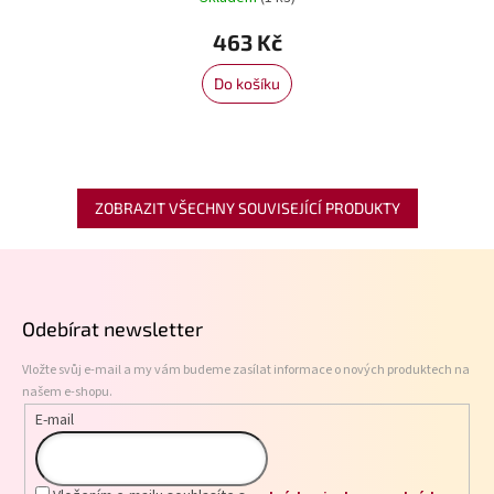
463 Kč
Do košíku
ZOBRAZIT VŠECHNY SOUVISEJÍCÍ PRODUKTY
Z
á
p
Odebírat newsletter
a
t
Vložte svůj e-mail a my vám budeme zasílat informace o nových produktech na
í
našem e-shopu.
E-mail