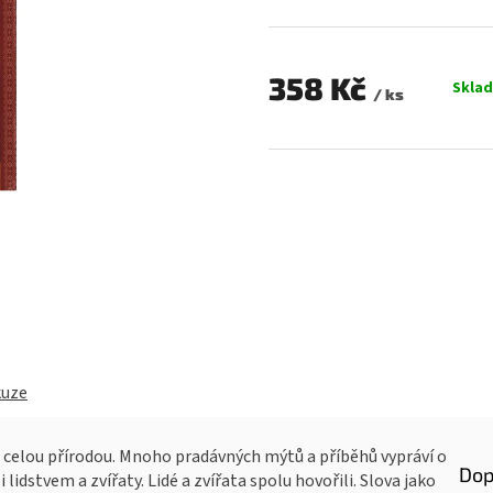
hodnocení
produktu
je
0,0
358 Kč
Skla
/ ks
z
Měrná
5
cena:
hvězdiček.
kuze
 celou přírodou. Mnoho pradávných mýtů a příběhů vypráví o
Dop
dstvem a zvířaty. Lidé a zvířata spolu hovořili. Slova jako