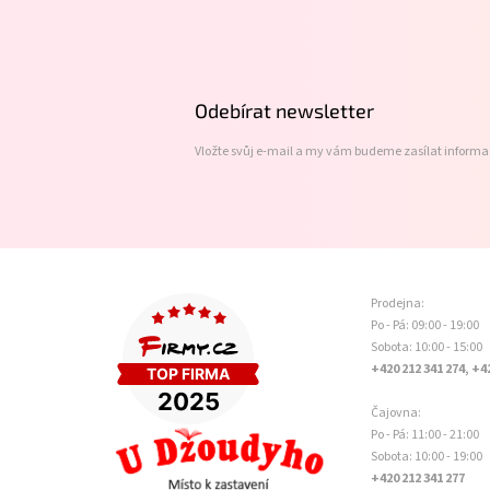
Z
á
p
a
t
Odebírat newsletter
í
Vložte svůj e-mail a my vám budeme zasílat inform
Prodejna:
Po - Pá: 09:00 - 19:00
Sobota: 10:00 - 15:00
+420 212 341 274, +4
Čajovna:
Po - Pá: 11:00 - 21:00
Sobota: 10:00 - 19:00
+420 212 341 277