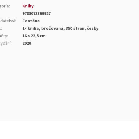
gorie
:
Knihy
9788073369927
datelsví
:
Fontána
s
:
1× kniha, brožovaná, 350 stran, česky
ěry
:
16 × 22,5 cm
vydání
:
2020