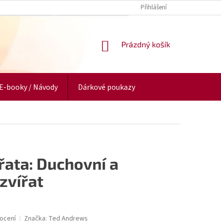
Přihlášení
NÁKUPNÍ
Prázdný košík
KOŠÍK
E-booky / Návody
Dárkové poukazy
řata: Duchovní a
zvířat
ocení
Značka:
Ted Andrews