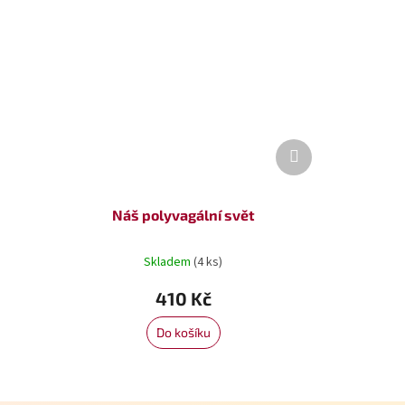
Další
produkt
Náš polyvagální svět
Skladem
(4 ks)
410 Kč
Do košíku