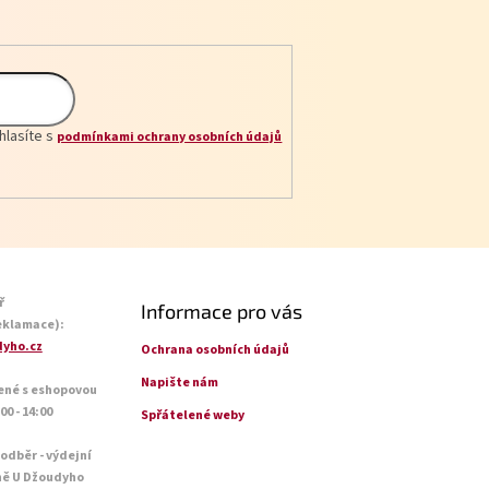
hlasíte s
podmínkami ochrany osobních údajů
ř
Informace pro vás
eklamace):
yho.cz
Ochrana osobních údajů
Napište nám
ené s eshopovou
0 - 14:00
Spřátelené weby
 odběr - výdejní
ně U Džoudyho