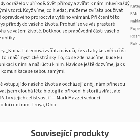
dy odráželo v přírodě. Svět přírody a zvířat k nám mluví každý
Kate
mi vzorci. Když víme, co hledat, můžeme zvířata používat
EAN
:
d opravdového proroctví a vyššího vnímání. Při čtení této
Nakla
rys přírody do vašeho života. Probudí se ve vás prastaré
Popi
lohu ve vašem životě. Dotknou se prapůvodní části vašeho
Rozm
 uhlíky.
Rok 
ry. „Kniha Totemová zvířata nás učí, že vztahy ke zvířecí říši
 to i naší mystické stránky. To, co se zde naučíme, bude ku
ikaci s nimi a naši úctu k nim. Navíc se ještě dozvíme, jak s
a komunikace se sebou samými.
ně vstupují do našeho života a odcházejí z něj, nám přinesou
l jsem dlouhá léta biologii a přírodní historii zvířat, ale
řaty v jejich celistvosti.“— Mark Mazzei vedoucí
írodní centrum, Troya, Ohio
Související produkty