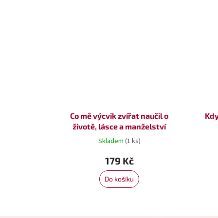
Co mě výcvik zvířat naučil o
Kdy
životě, lásce a manželství
Skladem
(1 ks)
179 Kč
Do košíku