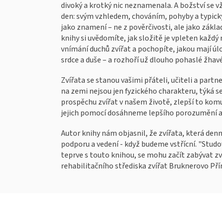
divoký a krotký nic neznamenala. A božství se vž
den: svým vzhledem, chováním, pohyby a typický
jako znamení – ne z pověrčivosti, ale jako zákla
knihy si uvědomíte, jak složitě je vpleten každý 
vnímání duchů zvířat a pochopíte, jakou mají ú
srdce a duše – a rozhoří už dlouho pohaslé žhavé
Zvířata se stanou vašimi přáteli, učiteli a partne
na zemi nejsou jen fyzického charakteru, týká se
prospěchu zvířat v našem životě, zlepší to komun
jejich pomocí dosáhneme lepšího porozumění 
Autor knihy nám objasnil, že zvířata, která den
podporu a vedení - když budeme vstřícní. "Studova
teprve s touto knihou, se mohu začít zabývat zví
rehabilitačního střediska zvířat Bruknerovo Př