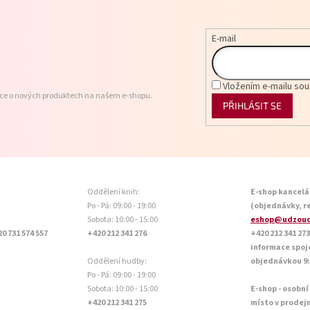
E-mail
Vložením e-mailu sou
ace o nových produktech na našem e-shopu.
PŘIHLÁSIT SE
Oddělení knih:
E-shop kancelá
Po - Pá: 09:00 - 19:00
(objednávky, r
Sobota: 10:00 - 15:00
eshop@udzoud
20 731 574 557
+420 212 341 276
+420 212 341 273
informace spoj
Oddělení hudby:
objednávkou 9:0
Po - Pá: 09:00 - 19:00
Sobota: 10:00 - 15:00
E-shop - osobní
+420 212 341 275
místo v prodej