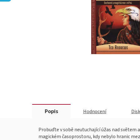
Popis
Hodnocení
Dis
Probuďte v sobě neutuchající úžas nad světem a
magickém časoprostoru, kdy nebylo hranic mezi li