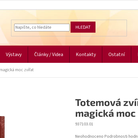
HLEDAT
Výstavy
Články / Videa
Kontakty
Ostatní
 magická moc zvířat
Totemová zví
magická moc 
937103.01
Průměrné
Neohodnoceno
Podrobnosti hodn