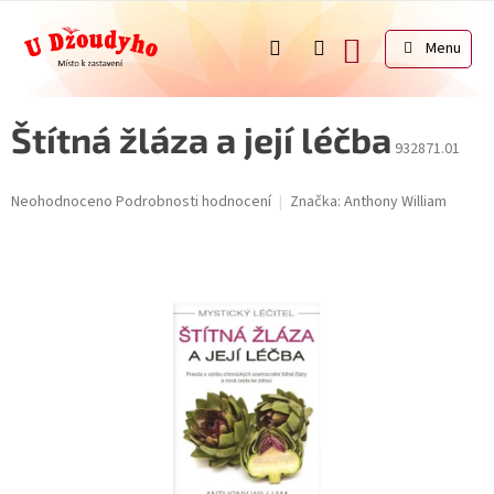
Přejít
na
NÁKUPNÍ
obsah
KOŠÍK
Štítná žláza a její léčba
932871.01
Průměrné
Neohodnoceno
Podrobnosti hodnocení
Značka:
Anthony William
hodnocení
produktu
je
0,0
z
5
hvězdiček.