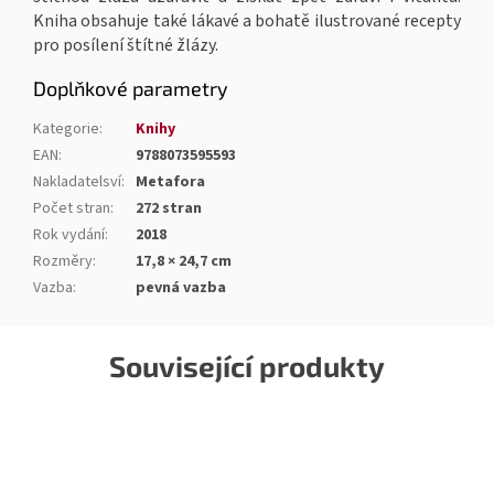
Kniha obsahuje také lákavé a bohatě ilustrované recepty
pro posílení štítné žlázy.
Doplňkové parametry
Kategorie
:
Knihy
EAN
:
9788073595593
Nakladatelsví
:
Metafora
Počet stran
:
272 stran
Rok vydání
:
2018
Rozměry
:
17,8 × 24,7 cm
Vazba
:
pevná vazba
Související produkty