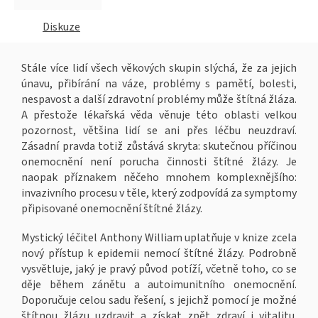
Diskuze
Stále více lidí všech věkových skupin slýchá, že za jejich
únavu, přibírání na váze, problémy s pamětí, bolesti,
nespavost a další zdravotní problémy může štítná žláza.
A přestože lékařská věda věnuje této oblasti velkou
pozornost, většina lidí se ani přes léčbu neuzdraví.
Zásadní pravda totiž zůstává skryta: skutečnou příčinou
onemocnění není porucha činnosti štítné žlázy. Je
naopak příznakem něčeho mnohem komplexnějšího:
invazivního procesu v těle, který zodpovídá za symptomy
připisované onemocnění štítné žlázy.
Mystický léčitel Anthony William uplatňuje v knize zcela
nový přístup k epidemii nemocí štítné žlázy. Podrobně
vysvětluje, jaký je pravý původ potíží, včetně toho, co se
děje během zánětu a autoimunitního onemocnění.
Doporučuje celou sadu řešení, s jejichž pomocí je možné
štítnou žlázu uzdravit a získat zpět zdraví i vitalitu.