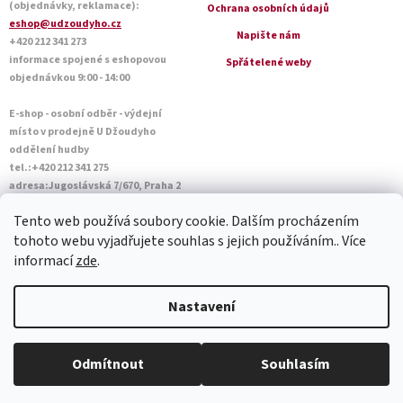
(objednávky, reklamace):
Ochrana osobních údajů
eshop@udzoudyho.cz
Napište nám
+420 212 341 273
informace spojené s eshopovou
Spřátelené weby
objednávkou 9:00 - 14:00
E-shop - osobní odběr - výdejní
místo v prodejně U Džoudyho
oddělení hudby
tel.:+420 212 341 275
adresa:Jugoslávská 7/670, Praha 2
Otevírací doba Po - Pá: 09:00 - 18:45
Tento web používá soubory cookie. Dalším procházením
Sobota: 10:00 - 14:45
tohoto webu vyjadřujete souhlas s jejich používáním.. Více
informací
zde
.
Vytvořil Shoptet
Nastavení
Copyright 2026
U Džoudyho
. Všechna práva vyhrazena.
Upravit
Odmítnout
Souhlasím
nastavení cookies