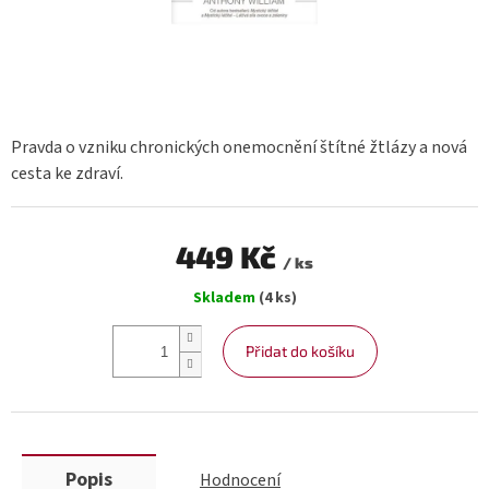
Pravda o vzniku chronických onemocnění štítné žtlázy a nová
cesta ke zdraví.
449 Kč
/ ks
Měrná
Skladem
(4 ks)
cena:
Přidat do košíku
Popis
Hodnocení