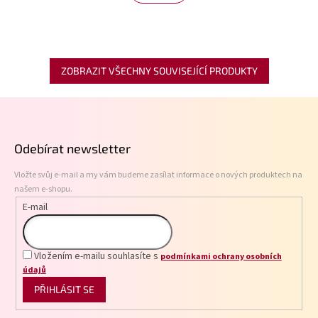
ZOBRAZIT VŠECHNY SOUVISEJÍCÍ PRODUKTY
Z
á
p
Odebírat newsletter
a
t
Vložte svůj e-mail a my vám budeme zasílat informace o nových produktech na
í
našem e-shopu.
E-mail
Vložením e-mailu souhlasíte s
podmínkami ochrany osobních
údajů
PŘIHLÁSIT SE