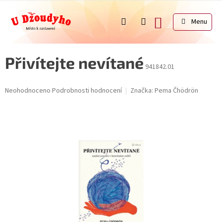
Přejít
na
NÁKUPNÍ
obsah
KOŠÍK
Přivítejte nevítané
941842.01
Průměrné
Neohodnoceno
Podrobnosti hodnocení
Značka:
Pema Čhödrön
hodnocení
produktu
je
0,0
z
5
hvězdiček.