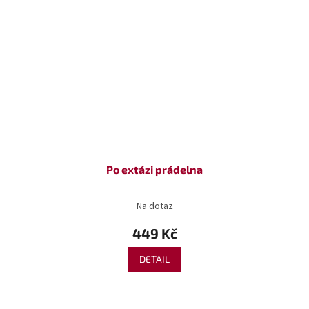
Po extázi prádelna
Na dotaz
449 Kč
DETAIL