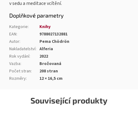
v sedu a meditace vcítění.
Doplňkové parametry
Kategorie
:
Knihy
EAN
:
9788027132881
Autor
:
Pema Chödrön
Nakladatelství
:
Alferia
Rok vydání
:
2022
Vazba
:
Brožovaná
Počet stran
:
208 stran
Rozměry
:
12 × 16,5 cm
Související produkty