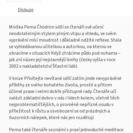
Diskuze
Mniška Pema Čhödrön sdílí se čtenáři své učení
neodolatelným stylem plným vtipu a vhledu, ve svém
vyprávění mísí moudrost i důkladně odžité reflexe. Stala
se vyhledávanou učitelkou a autorkou, na kterou se
obracíme v situacích Když ztrácíme půdu pod nohama –
jak zní název její nejslavnější knihy (česky vyšla v roce
2002 v nakladatelství Šťastní lidé).
V knize Přivítejte nevítané sdílí zatím jinde nevyprávěné
příběhy ze svého bohatého života, prosté a přitom
účinné praxe i velmi dobře přístupné rady. Čtenáře učí
nalézt základní dobro v nás i lidech kolem, včetně těch
nejproblematičtějších, o proměně nepřízně osudu v
příležitost k růstu a osvobození se od prázdných a
iluzorních nálepek, které nás jen rozdělují.
Pema také čtenáře seznámí s praxí jednoduché meditace