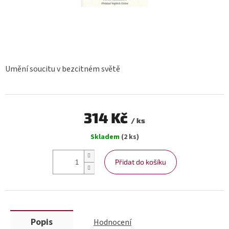
Umění soucitu v bezcitném světě
314 Kč
/ ks
Měrná
Skladem
(2 ks)
cena:
Přidat do košíku
Popis
Hodnocení