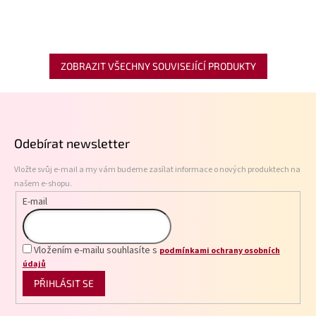
ZOBRAZIT VŠECHNY SOUVISEJÍCÍ PRODUKTY
Z
á
p
Odebírat newsletter
a
t
Vložte svůj e-mail a my vám budeme zasílat informace o nových produktech na
í
našem e-shopu.
E-mail
Vložením e-mailu souhlasíte s
podmínkami ochrany osobních
údajů
PŘIHLÁSIT SE