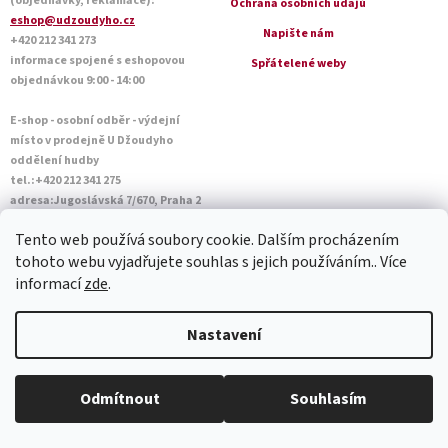
(objednávky, reklamace):
Ochrana osobních údajů
eshop@udzoudyho.cz
Napište nám
+420 212 341 273
informace spojené s eshopovou
Spřátelené weby
objednávkou 9:00 - 14:00
E-shop - osobní odběr - výdejní
místo v prodejně U Džoudyho
oddělení hudby
tel.:+420 212 341 275
adresa:Jugoslávská 7/670, Praha 2
Otevírací doba Po - Pá: 09:00 - 18:45
Tento web používá soubory cookie. Dalším procházením
Sobota: 10:00 - 14:45
tohoto webu vyjadřujete souhlas s jejich používáním.. Více
informací
zde
.
Vytvořil Shoptet
Nastavení
Copyright 2026
U Džoudyho
. Všechna práva vyhrazena.
Upravit
Odmítnout
Souhlasím
nastavení cookies