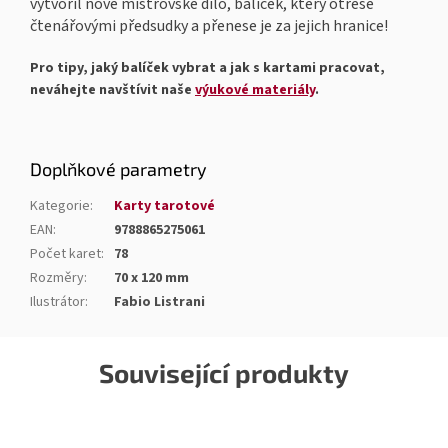
vytvořil nové mistrovské dílo, balíček, který otřese
čtenářovými předsudky a přenese je za jejich hranice!
Pro tipy, jaký balíček vybrat a jak s kartami pracovat,
neváhejte navštívit naše
výukové materiály
.
Doplňkové parametry
Kategorie
:
Karty tarotové
EAN
:
9788865275061
Počet karet
:
78
Rozměry
:
70 x 120 mm
Ilustrátor
:
Fabio Listrani
Související produkty