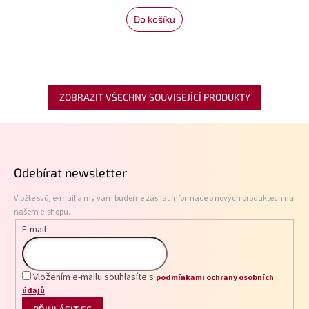
Do košíku
ZOBRAZIT VŠECHNY SOUVISEJÍCÍ PRODUKTY
Z
á
p
Odebírat newsletter
a
t
Vložte svůj e-mail a my vám budeme zasílat informace o nových produktech na
í
našem e-shopu.
E-mail
Vložením e-mailu souhlasíte s
podmínkami ochrany osobních
údajů