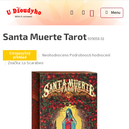
Přejít
na
NÁKUPNÍ
obsah
KOŠÍK
Santa Muerte Tarot
939058.01
Cizojazyčný
Průměrné
Neohodnoceno
Podrobnosti hodnocení
překlad
hodnocení
Značka:
Lo Scarabeo
produktu
je
0,0
z
5
hvězdiček.