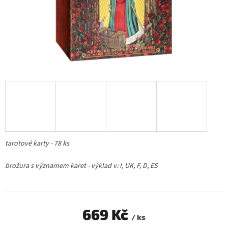
tarotové karty - 78 ks
brožura s významem karet - výklad v: I, UK, F, D, ES
669 Kč
/ ks
Měrná