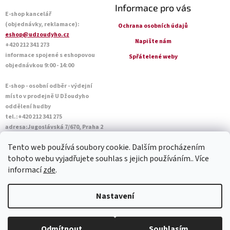
Informace pro vás
E-shop kancelář
(objednávky, reklamace):
Ochrana osobních údajů
eshop@udzoudyho.cz
Napište nám
+420 212 341 273
informace spojené s eshopovou
Spřátelené weby
objednávkou 9:00 - 14:00
E-shop - osobní odběr - výdejní
místo v prodejně U Džoudyho
oddělení hudby
tel.:+420 212 341 275
adresa:Jugoslávská 7/670, Praha 2
Otevírací doba Po - Pá: 09:00 - 18:45
Tento web používá soubory cookie. Dalším procházením
Sobota: 10:00 - 14:45
tohoto webu vyjadřujete souhlas s jejich používáním.. Více
informací
zde
.
Vytvořil Shoptet
Nastavení
Copyright 2026
U Džoudyho
. Všechna práva vyhrazena.
Upravit
Odmítnout
Souhlasím
nastavení cookies