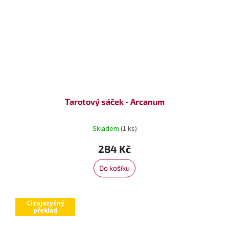
Tarotový sáček - Arcanum
Skladem
(1 ks)
284 Kč
Do košíku
Cizojazyčný
překlad