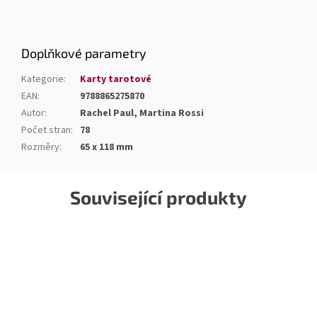
Doplňkové parametry
Kategorie
:
Karty tarotové
EAN
:
9788865275870
Autor
:
Rachel Paul, Martina Rossi
Počet stran
:
78
Rozměry
:
65 x 118 mm
Související produkty