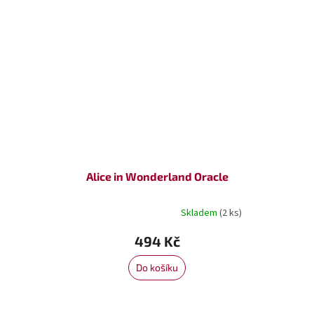
Alice in Wonderland Oracle
Skladem
(2 ks)
Průměrné
hodnocení
494 Kč
produktu
je
5,0
Do košíku
z
5
hvězdiček.