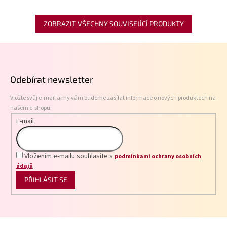
ZOBRAZIT VŠECHNY SOUVISEJÍCÍ PRODUKTY
Z
á
p
Odebírat newsletter
a
t
Vložte svůj e-mail a my vám budeme zasílat informace o nových produktech na
í
našem e-shopu.
E-mail
Vložením e-mailu souhlasíte s
podmínkami ochrany osobních
údajů
PŘIHLÁSIT SE