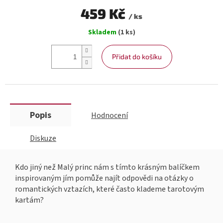
459 Kč
/ ks
Měrná
Skladem
(1 ks)
cena:
Přidat do košíku
Popis
Hodnocení
Diskuze
Kdo jiný než Malý princ nám s tímto krásným balíčkem
inspirovaným jím pomůže najít odpovědi na otázky o
romantických vztazích, které často klademe tarotovým
kartám?