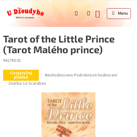
Přejít
na
NÁKUPNÍ
obsah
KOŠÍK
Tarot of the Little Prince
(Tarot Malého prince)
942780.01
Cizojazyčný
Průměrné
Neohodnoceno
Podrobnosti hodnocení
překlad
hodnocení
Značka:
Lo Scarabeo
produktu
je
0,0
z
5
hvězdiček.