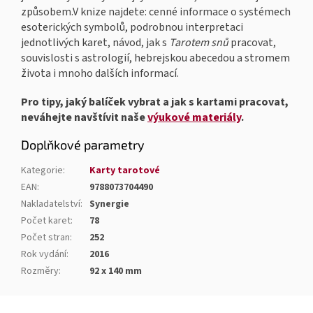
způsobem.V knize najdete: cenné informace o systémech
esoterických symbolů, podrobnou interpretaci
jednotlivých karet, návod, jak s
Tarotem snů
pracovat,
souvislosti s astrologií, hebrejskou abecedou a stromem
života i mnoho dalších informací.
Pro tipy, jaký balíček vybrat a jak s kartami pracovat,
neváhejte navštívit naše
výukové materiály
.
Doplňkové parametry
Kategorie
:
Karty tarotové
EAN
:
9788073704490
Nakladatelství
:
Synergie
Počet karet
:
78
Počet stran
:
252
Rok vydání
:
2016
Rozměry
:
92 x 140 mm