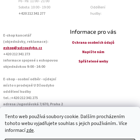
Po - Pá: 11:00 - 21:00
Sobota: 10:00 - 19:00
Oddělení
+420 212 341 277
hudby:
Informace pro vás
E-shop kancelář
(objednávky, reklamace):
Ochrana osobních údajů
eshop@udzoudyho.cz
Napište nám
+420 212 341 273
informace spojené s eshopovou
Spřátelené weby
objednávkou 9:00 - 14:00
E-shop - osobní odběr - výdejní
místo v prodejně U Džoudyho
oddělení hudby
tel.:+420 212 341 275
adresa:Jugoslávská 7/670, Praha 2
Otevírací doba Po - Pá: 09:00 - 18:45
Tento web používá soubory cookie. Dalším procházením
Sobota: 10:00 - 14:45
tohoto webu vyjadřujete souhlas s jejich používáním.. Více
informací
zde
.