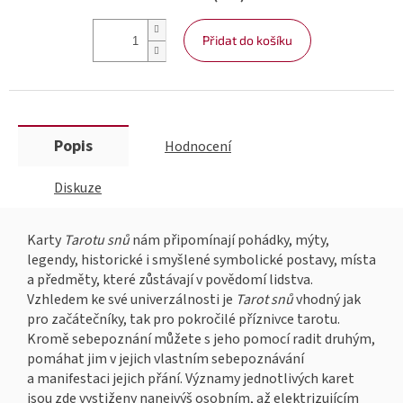
Přidat do košíku
Popis
Hodnocení
Diskuze
Karty
Tarotu snů
nám připomínají pohádky, mýty,
legendy, historické i smyšlené symbolické postavy, místa
a předměty, které zůstávají v povědomí lidstva.
Vzhledem ke své univerzálnosti je
Tarot snů
vhodný jak
pro začátečníky, tak pro pokročilé příznivce tarotu.
Kromě sebepoznání můžete s jeho pomocí radit druhým,
pomáhat jim v jejich vlastním sebepoznávání
a manifestaci jejich přání. Významy jednotlivých karet
jsou zde vystiženy nanejvýš osobním, až elektrizujícím