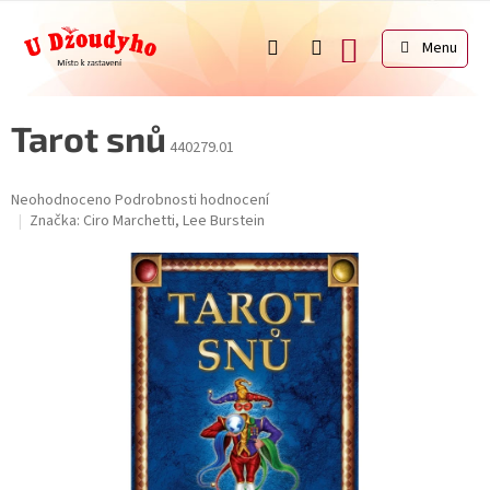
Přejít
na
NÁKUPNÍ
obsah
KOŠÍK
Tarot snů
440279.01
Průměrné
Neohodnoceno
Podrobnosti hodnocení
hodnocení
Značka:
Ciro Marchetti, Lee Burstein
produktu
je
0,0
z
5
hvězdiček.