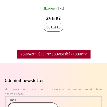
Skladem
(3 ks)
246 Kč
Do košíku
ZOBRAZIT VŠECHNY SOUVISEJÍCÍ PRODUKTY
Z
á
p
Odebírat newsletter
a
t
Vložte svůj e-mail a my vám budeme zasílat informace o nových produktech na
í
našem e-shopu.
E-mail