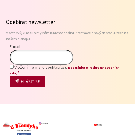
Z
á
p
Odebírat newsletter
a
t
Vložte svůj e-mail a my vám budeme zasílat informace o nových produktech na
í
našem e-shopu.
E-mail
Vložením e-mailu souhlasíte s
podmínkami ochrany osobních
údajů
PŘIHLÁSIT SE