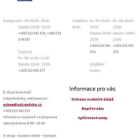
Prodejna:
Po - Pá: 09:00 - 19:00
Oddělení
Po - Pá: 09:00 -
Po - Pá: 09:00 -
Sobota: 10:00 - 15:00
knih:
19:00
19:00
+420 212 341 274, +420 731
Sobota: 10:00 -
Sobota: 10:00 -
574 557
15:00
15:00
+420 212 341
+420 212 341
Čajovna:
276
275
Po - Pá: 11:00 - 21:00
Sobota: 10:00 - 19:00
Oddělení
+420 212 341 277
hudby:
Informace pro vás
E-shop kancelář
(objednávky, reklamace):
Ochrana osobních údajů
eshop@udzoudyho.cz
Napište nám
+420 212 341 273
informace spojené s eshopovou
Spřátelené weby
objednávkou 9:00 - 14:00
E-shop - osobní odběr - výdejní