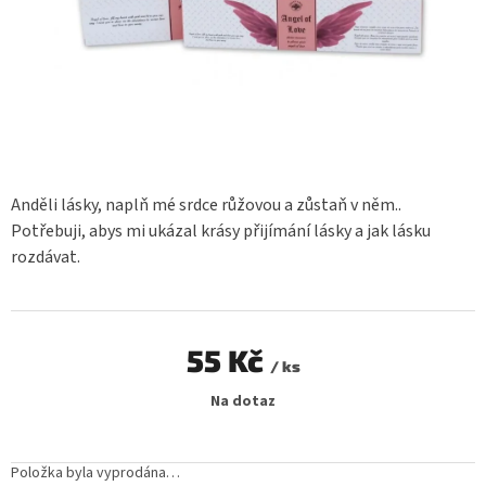
Anděli lásky, naplň mé srdce růžovou a zůstaň v něm..
Potřebuji, abys mi ukázal krásy přijímání lásky a jak lásku
rozdávat.
55 Kč
/ ks
Měrná
Na dotaz
cena:
Položka byla vyprodána…