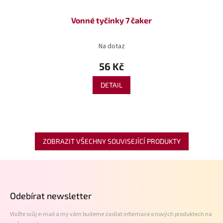
Vonné tyčinky 7 čaker
Na dotaz
56 Kč
DETAIL
ZOBRAZIT VŠECHNY SOUVISEJÍCÍ PRODUKTY
Z
á
p
Odebírat newsletter
a
t
Vložte svůj e-mail a my vám budeme zasílat informace o nových produktech na
í