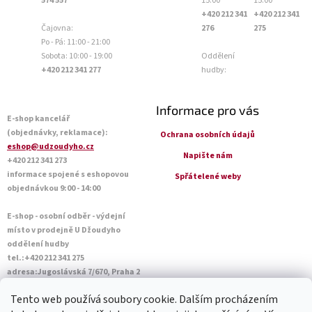
574 557
15:00
15:00
+420 212 341
+420 212 341
Čajovna:
276
275
Po - Pá: 11:00 - 21:00
Sobota: 10:00 - 19:00
Oddělení
+420 212 341 277
hudby:
Informace pro vás
E-shop kancelář
(objednávky, reklamace):
Ochrana osobních údajů
eshop@udzoudyho.cz
Napište nám
+420 212 341 273
informace spojené s eshopovou
Spřátelené weby
objednávkou 9:00 - 14:00
E-shop - osobní odběr - výdejní
místo v prodejně U Džoudyho
oddělení hudby
tel.:+420 212 341 275
adresa:Jugoslávská 7/670, Praha 2
Otevírací doba Po - Pá: 09:00 - 18:45
Tento web používá soubory cookie. Dalším procházením
Sobota: 10:00 - 14:45