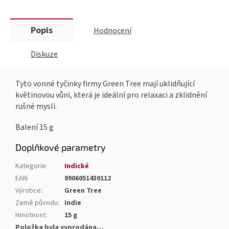
Popis
Hodnocení
Diskuze
Tyto vonné tyčinky firmy Green Tree mají uklidňující
květinovou vůni, která je ideální pro relaxaci a zklidnění
rušné mysli.
Balení 15 g
Doplňkové parametry
Kategorie
:
Indické
EAN
:
8906051430112
Výrobce
:
Green Tree
Země původu
:
Indie
Hmotnost
:
15 g
Položka byla vyprodána…