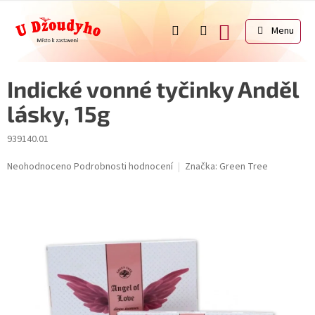
Přejít
na
NÁKUPNÍ
obsah
KOŠÍK
Indické vonné tyčinky Anděl
lásky, 15g
939140.01
Průměrné
Neohodnoceno
Podrobnosti hodnocení
Značka:
Green Tree
hodnocení
produktu
je
0,0
z
5
hvězdiček.