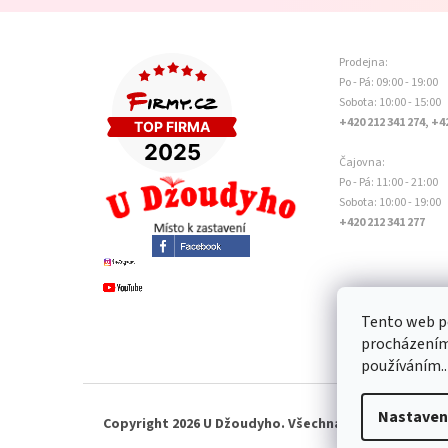
Prodejna:
Po - Pá: 09:00 - 19:00
Sobota: 10:00 - 15:00
+420 212 341 274, +4
Čajovna:
Po - Pá: 11:00 - 21:00
Sobota: 10:00 - 19:00
+420 212 341 277
Tento web po
procházením 
používáním..
Nastaven
Copyright 2026
U Džoudyho
. Všechna práva vyhrazen