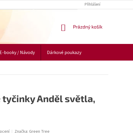
Přihlášení
NÁKUPNÍ
Prázdný košík
KOŠÍK
E-booky / Návody
Dárkové poukazy
 tyčinky Anděl světla,
ocení
Značka:
Green Tree