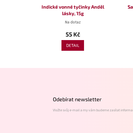
Indické vonné tyčinky Anděl
Sa
lásky, 15g
Na dotaz
55 Kč
DETAIL
Z
á
p
a
t
Odebírat newsletter
í
Vložte svůj e-mail a my vám budeme zasílat inform