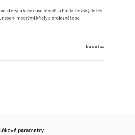
 ve kterých Vaše duše bloudí, a hledá božský dotek
, neseni modrými křídly a projasněte se.
Na dotaz
lňkové parametry