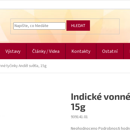
HLEDAT
Výstavy
Články / Videa
Kontakty
Ostatní
nné tyčinky Anděl světla, 15g
Indické vonné
15g
939141.01
Průměrné
Neohodnoceno
Podrobnosti hodn