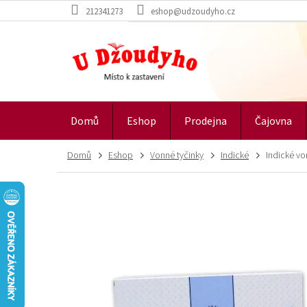
Přejít
212341273
eshop@udzoudyho.cz
na
obsah
Domů
Eshop
Prodejna
Čajovna
Domů
Eshop
Vonné tyčinky
Indické
Indické vo