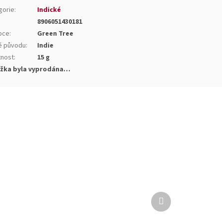
gorie
:
Indické
8906051430181
bce
:
Green Tree
 původu
:
Indie
nost
:
15 g
žka byla vyprodána…
Další
produkt