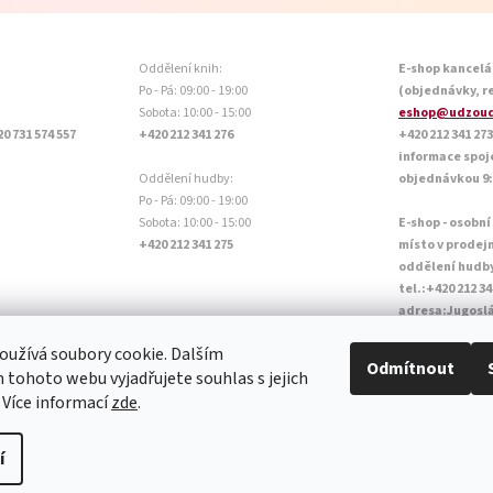
Oddělení knih:
E-shop kancelá
Po - Pá: 09:00 - 19:00
(objednávky, r
Sobota: 10:00 - 15:00
eshop@udzoud
20 731 574 557
+420 212 341 276
+420 212 341 273
informace spoj
Oddělení hudby:
objednávkou 9:0
Po - Pá: 09:00 - 19:00
Sobota: 10:00 - 15:00
E-shop - osobní
+420 212 341 275
místo v prodej
oddělení hudb
tel.:+420 212 34
adresa:Jugoslá
Otevírací doba P
užívá soubory cookie. Dalším
Sobota: 10:00 - 
Odmítnout
tohoto webu vyjadřujete souhlas s jejich
 Více informací
zde
.
í
a.
Upravit nastavení cookies