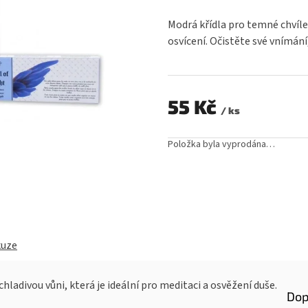
hodnocení
produktu
Modrá křídla pro temné chvíle
je
osvícení. Očistěte své vnímání
0,0
z
5
hvězdiček.
55 Kč
/ ks
Měrná
cena:
Položka byla vyprodána…
kuze
hladivou vůni, která je ideální pro meditaci a osvěžení duše.
Dop