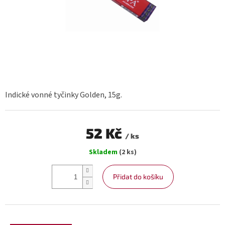
Indické vonné tyčinky Golden, 15g.
52 Kč
/ ks
Měrná
Skladem
(2 ks)
cena:
Přidat do košíku