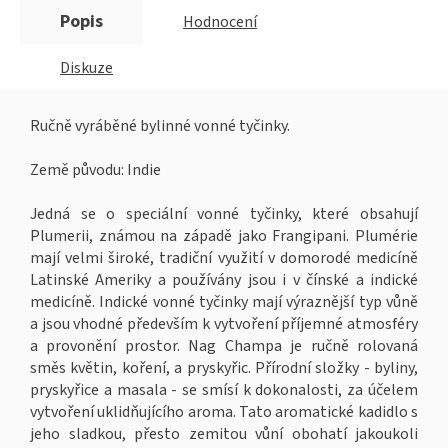
Popis
Hodnocení
Diskuze
Ručně vyráběné bylinné vonné tyčinky.
Země původu: Indie
Jedná se o speciální vonné tyčinky, které obsahují
Plumerii, známou na západě jako Frangipani. Plumérie
mají velmi široké, tradiční využití v domorodé medicíně
Latinské Ameriky a používány jsou i v čínské a indické
medicíně. Indické vonné tyčinky mají výraznější typ vůně
a jsou vhodné především k vytvoření příjemné atmosféry
a provonění prostor. Nag Champa je ručně rolovaná
směs květin, koření, a pryskyřic. Přírodní složky - byliny,
pryskyřice a masala - se smísí k dokonalosti, za účelem
vytvoření uklidňujícího aroma. Tato aromatické kadidlo s
jeho sladkou, přesto zemitou vůní obohatí jakoukoli