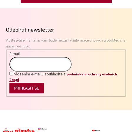
Z
á
p
Odebírat newsletter
a
t
Vložte svůj e-mail a my vám budeme zasílat informace o nových produktech na
í
našem e-shopu.
E-mail
Vložením e-mailu souhlasíte s
podmínkami ochrany osobních
údajů
PŘIHLÁSIT SE