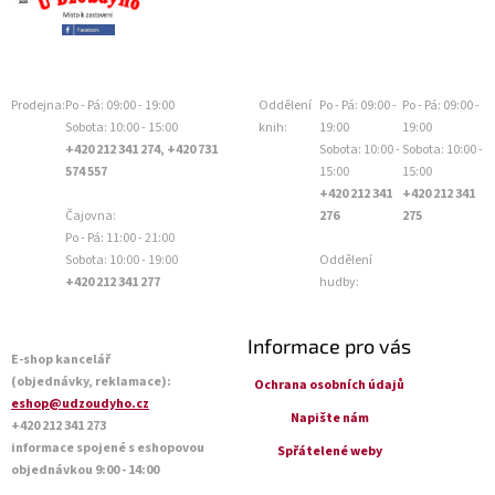
Prodejna:
Po - Pá: 09:00 - 19:00
Oddělení
Po - Pá: 09:00 -
Po - Pá: 09:00 -
Sobota: 10:00 - 15:00
knih:
19:00
19:00
+420 212 341 274, +420 731
Sobota: 10:00 -
Sobota: 10:00 -
574 557
15:00
15:00
+420 212 341
+420 212 341
Čajovna:
276
275
Po - Pá: 11:00 - 21:00
Sobota: 10:00 - 19:00
Oddělení
+420 212 341 277
hudby:
Informace pro vás
E-shop kancelář
(objednávky, reklamace):
Ochrana osobních údajů
eshop@udzoudyho.cz
Napište nám
+420 212 341 273
informace spojené s eshopovou
Spřátelené weby
objednávkou 9:00 - 14:00