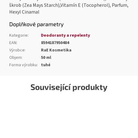
škrob (Zea Mays Starch),Vitamín E (Tocopherol), Parfum,
Hexyl Cinamal
Doplňkové parametry
Kategorie
:
Deodoranty a repelenty
EAN
:
8594187950484
Výrobce
:
RaE Kosmetika
Objem
:
50 ml
Forma výrobku
:
tuhé
Související produkty