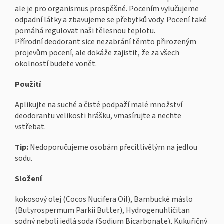
ale je pro organismus prospěšné. Pocením vylučujeme
odpadní látky a zbavujeme se přebytků vody. Pocení také
pomáhá regulovat naši tělesnou teplotu.
Přírodní deodorant sice nezabrání těmto přirozeným
projevům pocení, ale dokáže zajistit, že za všech
okolností budete vonět.
Použití
Aplikujte na suché a čisté podpaží malé množství
deodorantu velikosti hrášku, vmasírujte a nechte
vstřebat.
Tip:
Nedoporučujeme osobám přecitlivělým na jedlou
sodu.
Složení
kokosový olej (Cocos Nucifera Oil), Bambucké máslo
(Butyrospermum Parkii Butter), Hydrogenuhličitan
sodný neboli jedlá soda (Sodium Bicarbonate), Kukuřičný