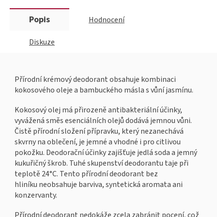
Popis
Hodnocení
Diskuze
Přírodní krémový deodorant obsahuje kombinaci
kokosového oleje a bambuckého másla s vůní jasmínu.
Kokosový olej má přirozeně antibakteriální účinky,
vyvážená směs esenciálních olejů dodává jemnou vůni.
Čistě přírodní složení přípravku, který nezanechává
skvrny na oblečení, je jemné a vhodné i pro citlivou
pokožku. Deodorační účinky zajišťuje jedlá soda a jemný
kukuřičný škrob. Tuhé skupenství deodorantu taje při
teplotě 24°C. Tento přírodní deodorant bez
hliníku neobsahuje barviva, syntetická aromata ani
konzervanty.
Přírodní deodorant nedokáže zcela zabránit pocení, což