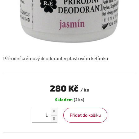
Přírodní krémový deodorant v plastovém kelímku
280 Kč
/ ks
Měrná
Skladem
(2 ks)
cena:
Přidat do košíku