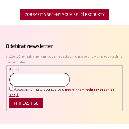
ZOBRAZIT VŠECHNY SOUVISEJÍCÍ PRODUKTY
Z
á
p
Odebírat newsletter
a
t
Vložte svůj e-mail a my vám budeme zasílat informace o nových produktech na
í
našem e-shopu.
E-mail
Vložením e-mailu souhlasíte s
podmínkami ochrany osobních
údajů
PŘIHLÁSIT SE