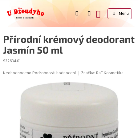
Přejít
na
NÁKUPNÍ
obsah
KOŠÍK
Přírodní krémový deodorant
Jasmín 50 ml
932634.01
Průměrné
Neohodnoceno
Podrobnosti hodnocení
Značka:
RaE Kosmetika
hodnocení
produktu
je
0,0
z
5
hvězdiček.