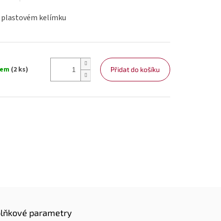
v plastovém kelímku
dem
(2 ks)
Přidat do košíku
lňkové parametry