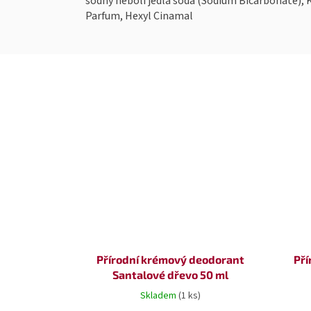
sodný neboli jedlá soda (Sodium Bicarbonate), 
Parfum, Hexyl Cinamal
Přírodní krémový deodorant
Pří
Santalové dřevo 50 ml
Skladem
(1 ks)