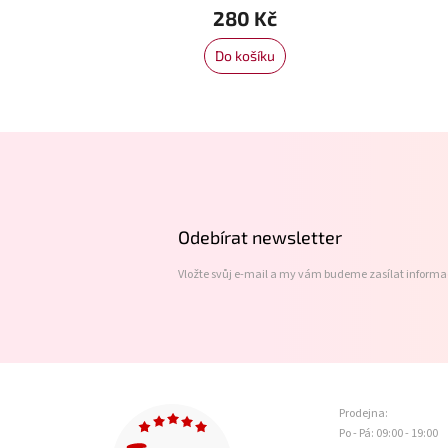
280 Kč
Do košíku
Z
á
p
a
t
Odebírat newsletter
í
Vložte svůj e-mail a my vám budeme zasílat inform
Prodejna:
Po - Pá: 09:00 - 19:00