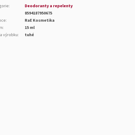
gorie
:
Deodoranty a repelenty
8594187950675
bce
:
RaE Kosmetika
em
:
15 ml
a výrobku
:
tuhé