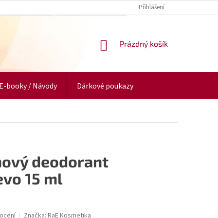
Přihlášení
NÁKUPNÍ
Prázdný košík
KOŠÍK
E-booky / Návody
Dárkové poukazy
mový deodorant
evo 15 ml
ocení
Značka:
RaE Kosmetika