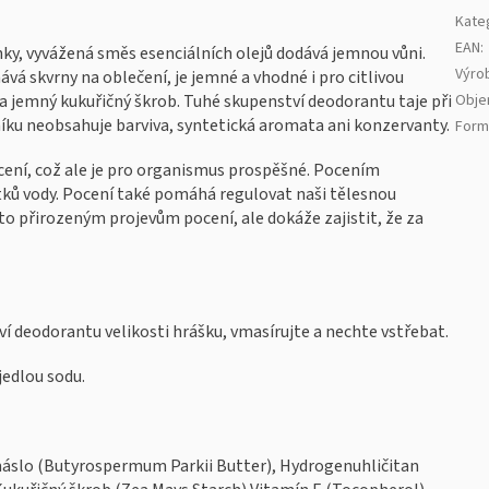
Kate
EAN
:
nky, vyvážená směs esenciálních olejů dodává jemnou vůni.
Výro
ává skvrny na oblečení, je jemné a vhodné i pro citlivou
 a jemný kukuřičný škrob. Tuhé skupenství deodorantu taje při
Obj
níku neobsahuje barviva, syntetická aromata ani konzervanty.
Form
cení, což ale je pro organismus prospěšné. Pocením
tků vody. Pocení také pomáhá regulovat naši tělesnou
to přirozeným projevům pocení, ale dokáže zajistit, že za
í deodorantu velikosti hrášku, vmasírujte a nechte vstřebat.
edlou sodu.
máslo (Butyrospermum Parkii Butter), Hydrogenuhličitan