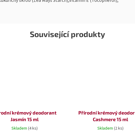
Kukuřičný škrob (Zea Mays Starch),Vitamín E (Tocopherol),
Související produkty
rodní krémový deodorant
Přírodní krémový deodo
Jasmín 15 ml
Cashmere 15 ml
Skladem
(4 ks)
Skladem
(2 ks)