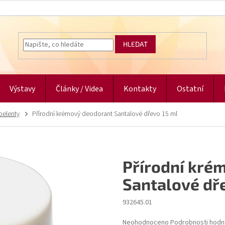
HLEDAT
Výstavy
Články / Videa
Kontakty
Ostatní
pelenty
Přírodní krémový deodorant Santalové dřevo 15 ml
Přírodní kré
Santalové dř
932645.01
Průměrné
Neohodnoceno
Podrobnosti hodn