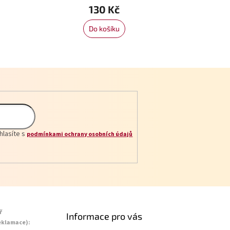
130 Kč
Do košíku
hlasíte s
podmínkami ochrany osobních údajů
ř
Informace pro vás
eklamace):