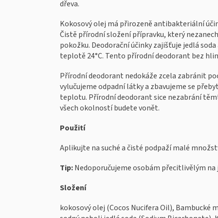
dřeva.
Kokosový olej má přirozeně antibakteriální úči
Čistě přírodní složení přípravku, který nezanech
pokožku. Deodorační účinky zajišťuje jedlá soda
teplotě 24°C. Tento přírodní deodorant bez hli
Přírodní deodorant nedokáže zcela zabránit po
vylučujeme odpadní látky a zbavujeme se přeby
teplotu. Přírodní deodorant sice nezabrání těm
všech okolností budete vonět.
Použití
Aplikujte na suché a čisté podpaží malé množstv
Tip:
Nedoporučujeme osobám přecitlivělým na j
Složení
kokosový olej (Cocos Nucifera Oil), Bambucké 