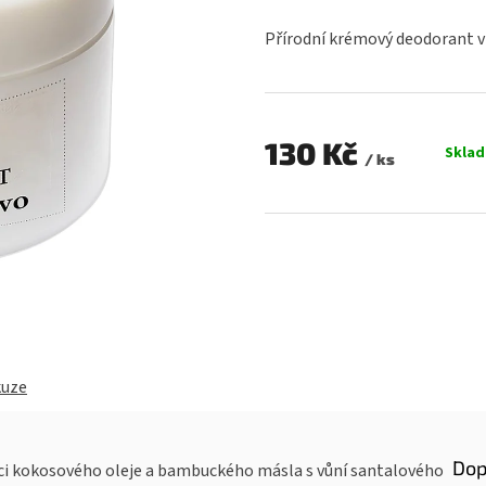
hodnocení
produktu
Přírodní krémový deodorant 
je
0,0
z
5
hvězdiček.
130 Kč
Skla
/ ks
Měrná
cena:
kuze
Dop
i kokosového oleje a bambuckého másla s vůní santalového