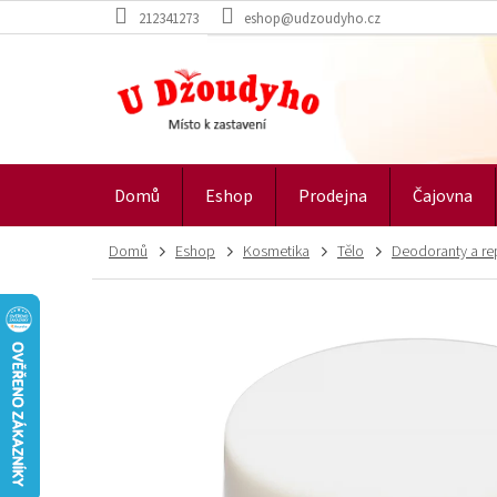
Přejít
212341273
eshop@udzoudyho.cz
na
obsah
Domů
Eshop
Prodejna
Čajovna
Domů
Eshop
Kosmetika
Tělo
Deodoranty a re