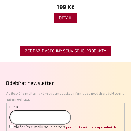
199 Kč
DETAIL
ZOBRAZIT VŠECHNY SOUVISEJÍCÍ PRODUKTY
Z
á
p
Odebírat newsletter
a
t
Vložte svůj e-mail a my vám budeme zasílat informace o nových produktech na
í
našem e-shopu.
E-mail
Vložením e-mailu souhlasíte s
podmínkami ochrany osobních