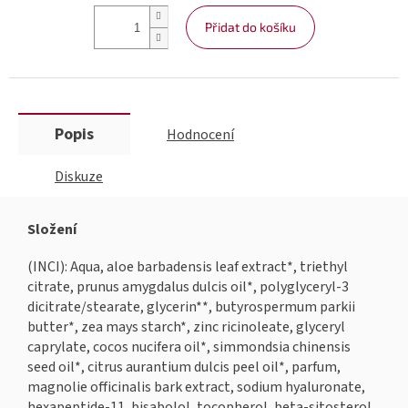
Přidat do košíku
Popis
Hodnocení
Diskuze
Složení
(INCI): Aqua, aloe barbadensis leaf extract*, triethyl
citrate, prunus amygdalus dulcis oil*, polyglyceryl-3
dicitrate/stearate, glycerin**, butyrospermum parkii
butter*, zea mays starch*, zinc ricinoleate, glyceryl
caprylate, cocos nucifera oil*, simmondsia chinensis
seed oil*, citrus aurantium dulcis peel oil*, parfum,
magnolie officinalis bark extract, sodium hyaluronate,
hexapeptide-11, bisabolol, tocopherol, beta-sitosterol,