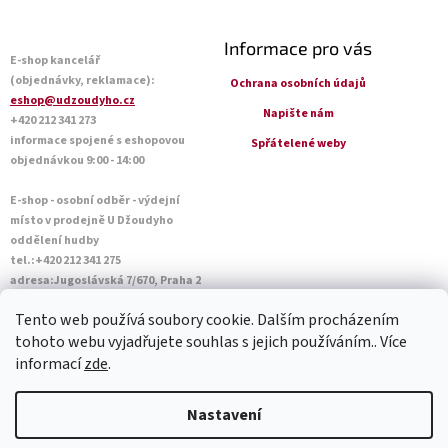
Informace pro vás
E-shop kancelář
(objednávky, reklamace):
Ochrana osobních údajů
eshop@udzoudyho.cz
Napište nám
+420 212 341 273
informace spojené s eshopovou
Spřátelené weby
objednávkou 9:00 - 14:00
E-shop - osobní odběr - výdejní
místo v prodejně U Džoudyho
oddělení hudby
tel.:+420 212 341 275
adresa:Jugoslávská 7/670, Praha 2
Otevírací doba Po - Pá: 09:00 - 18:45
Tento web používá soubory cookie. Dalším procházením
Sobota: 10:00 - 14:45
tohoto webu vyjadřujete souhlas s jejich používáním.. Více
informací
zde
.
Vytvořil Shoptet
Nastavení