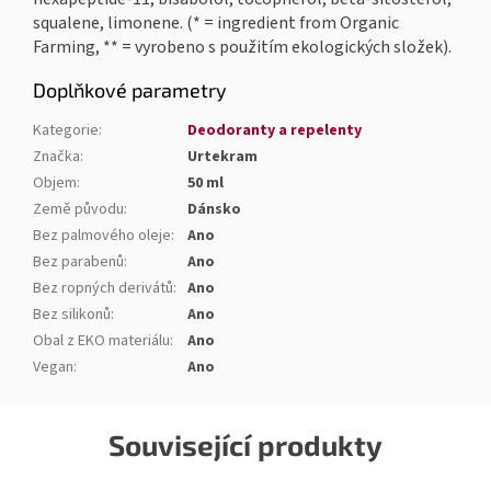
squalene, limonene. (* = ingredient from Organic
Farming, ** =
vyrobeno s použitím ekologických složek
).
Doplňkové parametry
Kategorie
:
Deodoranty a repelenty
Značka
:
Urtekram
Objem
:
50 ml
Země původu
:
Dánsko
Bez palmového oleje
:
Ano
Bez parabenů
:
Ano
Bez ropných derivátů
:
Ano
Bez silikonů
:
Ano
Obal z EKO materiálu
:
Ano
Vegan
:
Ano
Související produkty