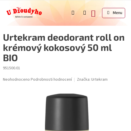
Přejít
na
NÁKUPNÍ
obsah
KOŠÍK
Urtekram deodorant roll on
krémový kokosový 50 ml
BIO
951500.01
Průměrné
Neohodnoceno
Podrobnosti hodnocení
Značka:
Urtekram
hodnocení
produktu
je
0,0
z
5
hvězdiček.