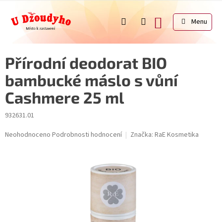
Přejít
na
NÁKUPNÍ
obsah
KOŠÍK
Přírodní deodorat BIO
bambucké máslo s vůní
Cashmere 25 ml
932631.01
Průměrné
Neohodnoceno
Podrobnosti hodnocení
Značka:
RaE Kosmetika
hodnocení
produktu
je
0,0
z
5
hvězdiček.