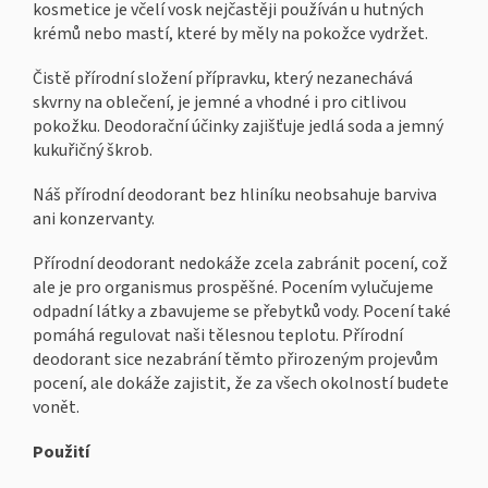
kosmetice je včelí vosk nejčastěji používán u hutných
krémů nebo mastí, které by měly na pokožce vydržet.
Čistě přírodní složení přípravku, který nezanechává
skvrny na oblečení, je jemné a vhodné i pro citlivou
pokožku. Deodorační účinky zajišťuje jedlá soda a jemný
kukuřičný škrob.
Náš přírodní deodorant bez hliníku neobsahuje barviva
ani konzervanty.
Přírodní deodorant nedokáže zcela zabránit pocení, což
ale je pro organismus prospěšné. Pocením vylučujeme
odpadní látky a zbavujeme se přebytků vody. Pocení také
pomáhá regulovat naši tělesnou teplotu. Přírodní
deodorant sice nezabrání těmto přirozeným projevům
pocení, ale dokáže zajistit, že za všech okolností budete
vonět.
Použití