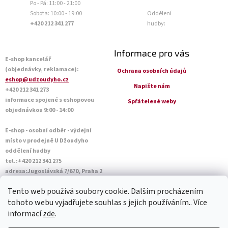
Po - Pá: 11:00 - 21:00
Sobota: 10:00 - 19:00
Oddělení
+420 212 341 277
hudby:
Informace pro vás
E-shop kancelář
(objednávky, reklamace):
Ochrana osobních údajů
eshop@udzoudyho.cz
Napište nám
+420 212 341 273
informace spojené s eshopovou
Spřátelené weby
objednávkou 9:00 - 14:00
E-shop - osobní odběr - výdejní
místo v prodejně U Džoudyho
oddělení hudby
tel.:+420 212 341 275
adresa:Jugoslávská 7/670, Praha 2
Otevírací doba Po - Pá: 09:00 - 18:45
Tento web používá soubory cookie. Dalším procházením
Sobota: 10:00 - 14:45
tohoto webu vyjadřujete souhlas s jejich používáním.. Více
informací
zde
.