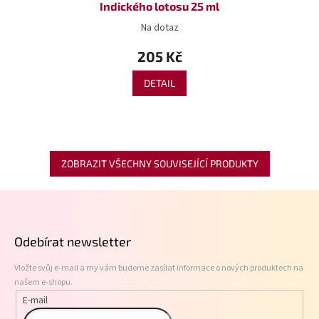
Indického lotosu 25 ml
Na dotaz
205 Kč
DETAIL
ZOBRAZIT VŠECHNY SOUVISEJÍCÍ PRODUKTY
Z
á
p
Odebírat newsletter
a
t
Vložte svůj e-mail a my vám budeme zasílat informace o nových produktech na
í
našem e-shopu.
E-mail