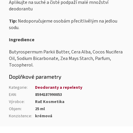
Aplikujte na suché a čisté podpaží malé množství
deodorantu
Tip:
Nedoporučujeme osobám přecitlivělým na jedlou
sodu.
Ingredience
Butyrospermum Parkii Butter, Cera Alba, Cocos Nucifera
Oil, Sodium Bicarbonate, Zea Mays Starch, Parfum,
Tocopherol.
Doplňkové parametry
Kategorie
:
Deodoranty a repelenty
EAN
:
8594187990053
Výrobce
:
RaE Kosmetika
Objem
:
25 ml
Konzistence
:
krémová